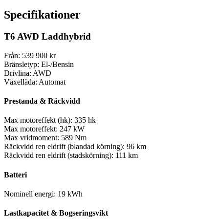
Specifikationer
T6 AWD Laddhybrid
Från:
539 900 kr
Bränsletyp:
El-/Bensin
Drivlina:
AWD
Växellåda:
Automat
Prestanda & Räckvidd
Max motoreffekt (hk):
335 hk
Max motoreffekt:
247 kW
Max vridmoment:
589 Nm
Räckvidd ren eldrift (blandad körning):
96 km
Räckvidd ren eldrift (stadskörning):
111 km
Batteri
Nominell energi:
19 kWh
Lastkapacitet & Bogseringsvikt