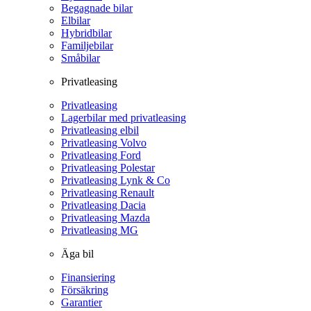
Begagnade bilar
Elbilar
Hybridbilar
Familjebilar
Småbilar
Privatleasing
Privatleasing
Lagerbilar med privatleasing
Privatleasing elbil
Privatleasing Volvo
Privatleasing Ford
Privatleasing Polestar
Privatleasing Lynk & Co
Privatleasing Renault
Privatleasing Dacia
Privatleasing Mazda
Privatleasing MG
Äga bil
Finansiering
Försäkring
Garantier