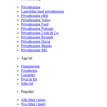
Privatleasing
Lagerbilar med privatleasing
Privatleasing elbil
Privatleasing Volvo
Privatleasing Ford
Privatleasing Polestar
Privatleasing Lynk & Co
Privatleasing Renault
Privatleasing Dacia
Privatleasing Mazda
Privatleasing MG
Äga bil
Finansiering
Försäkring
Garantier
Byta in bil
Sälja bil
Populärt
Alla bilar i lager
Nya bilar i lager