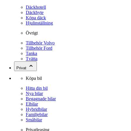
Däckhotell
Däckbyte
Köpa däck
Hjulinställning
Övrigt
Tillbehör Volvo
Tillbehör Ford
Tanka
Tvätta
Privat
Köpa bil
Hitta din bil
Nya bilar
Begagnade bilar
Elbilar
Hybridbilar
Familjebilar
Småbilar
Privatleasing