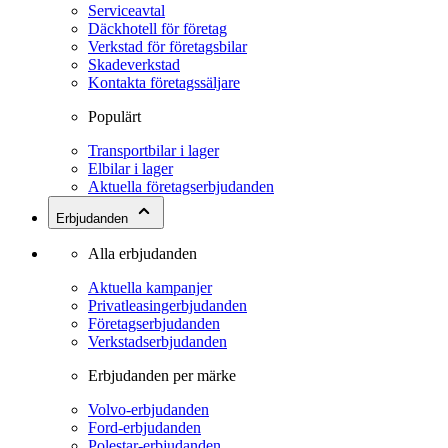
Serviceavtal
Däckhotell för företag
Verkstad för företagsbilar
Skadeverkstad
Kontakta företagssäljare
Populärt
Transportbilar i lager
Elbilar i lager
Aktuella företagserbjudanden
Erbjudanden
Alla erbjudanden
Aktuella kampanjer
Privatleasingerbjudanden
Företagserbjudanden
Verkstadserbjudanden
Erbjudanden per märke
Volvo-erbjudanden
Ford-erbjudanden
Polestar-erbjudanden