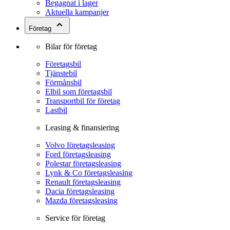
Begagnat i lager
Aktuella kampanjer
Företag
Bilar för företag
Företagsbil
Tjänstebil
Förmånsbil
Elbil som företagsbil
Transportbil för företag
Lastbil
Leasing & finansiering
Volvo företagsleasing
Ford företagsleasing
Polestar företagsleasing
Lynk & Co företagsleasing
Renault företagsleasing
Dacia företagsleasing
Mazda företagsleasing
Service för företag