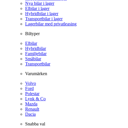
Nya bilar i lager
Elbilar i lager
Hybridbilar i lager
Transportbilar i lager
Lagerbilar med privatleasing
Biltyper
Elbilar
Hybridbilar
Familjebilar
Småbilar
Transportbilar
Varumärken
Volvo
Ford
Polestar
Lynk & Co
Mazda
Renault
Dacia
Snabba val