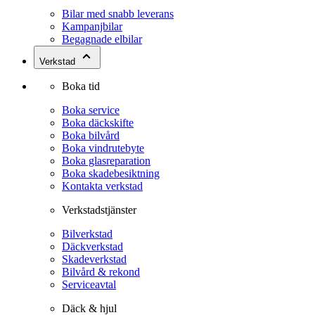
Bilar med snabb leverans
Kampanjbilar
Begagnade elbilar
Verkstad
Boka tid
Boka service
Boka däckskifte
Boka bilvård
Boka vindrutebyte
Boka glasreparation
Boka skadebesiktning
Kontakta verkstad
Verkstadstjänster
Bilverkstad
Däckverkstad
Skadeverkstad
Bilvård & rekond
Serviceavtal
Däck & hjul