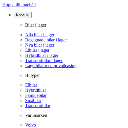
Hoppa till innehåll
Köpa bil
Bilar i lager
Alla bilar i lager
Begagnade bilar i lager
Nya bilar i lager
Elbilar i lager
Hybridbilar i lager
Transportbilar i lager
Lagerbilar med privatleasing
Biltyper
Elbilar
Hybridbilar
Familjebilar
Småbilar
Transportbilar
Varumärken
Volvo