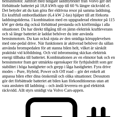
bensinmotor. Jämfört med tidigare laddhybrider från Volvo ger det
förbättrade batteriet på 18,8 kWh upp till 60 % längre räckvidd el.
Det betyder att du kan göra fler eldrivna resor på samma laddning.
En kraftfull ombordladdare (6,4 kW 2-fas) hjälper till att förkorta
laddningstiderna. I kombination med en uppgraderad elmotor på 115
kW ger detta dig också förbättrad prestanda och körförmåga i alla
situationer. Du har direkt tillgång till en jämn elektrisk kraftleverans
och så länge batteriet är laddat behöver du inte använda
bensinmotorn. Du kan också njuta av den smidiga körupplevelsen
med one-pedal drive. När funktionen är aktiverad behöver du sällan
använda bromspedalen för att stanna bilen helt, vilket är särskilt
praktiskt vid köbildning. Och vid inbromsning skickas elektrisk
energi tillbaka till batteriet. Kombinationen av en elmotor bak och en
bensinmotor fram ger utmärkta egenskaper för fyrhjulsdrift ­som ger
stabilitet i höga hastigheter och grepp i låga hastigheter. Fyra drive
modes – Pure, Hybrid, Power och Off road – gör det enkelt att
anpassa bilen efter dina önskemål och olika situationer. Dessutom
gör det förbättrade batteriet att bilen kan förkonditioneras utan att
vara ansluten till laddning – och ändå leverera en god elektrisk
räckvidd. Allt styrs smidigt via Volvo Cars-appen.