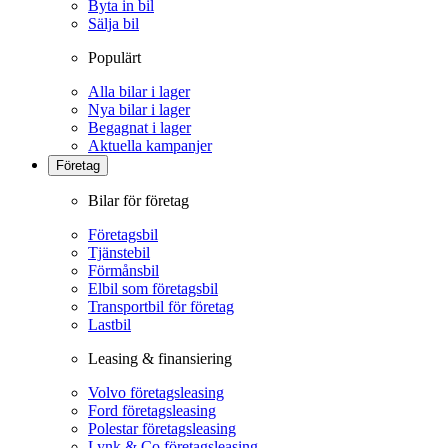
Byta in bil
Sälja bil
Populärt
Alla bilar i lager
Nya bilar i lager
Begagnat i lager
Aktuella kampanjer
Företag
Bilar för företag
Företagsbil
Tjänstebil
Förmånsbil
Elbil som företagsbil
Transportbil för företag
Lastbil
Leasing & finansiering
Volvo företagsleasing
Ford företagsleasing
Polestar företagsleasing
Lynk & Co företagsleasing