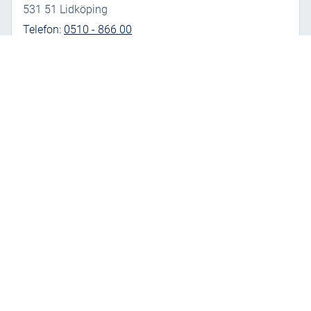
531 51 Lidköping
Telefon:
0510 - 866 00
Mariestad
Hammarsmedsgatan 27
542 35 Mariestad
Telefon:
0501 - 60 11 00
Skara
Hospitalsgatan 13
532 40 Skara
Telefon:
0511 - 44 11 00