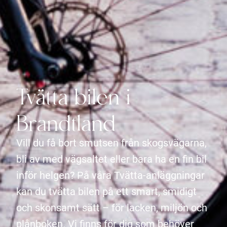
Tvätta bilen i
Brandtland
Vill du få bort smutsen från skogsvägarna,
bli av med vägsaltet eller bara ha en fin bil
inför helgen? På våra Tvätta-anläggningar
kan du tvätta bilen på ett smart, smidigt
och skonsamt sätt – för lacken, miljön och
plånboken. Vi finns för dig som behöver