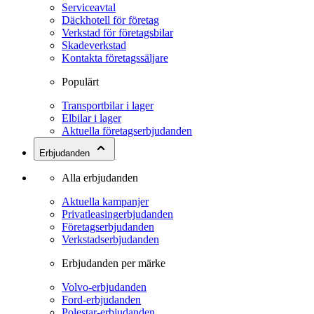
Serviceavtal
Däckhotell för företag
Verkstad för företagsbilar
Skadeverkstad
Kontakta företagssäljare
Populärt
Transportbilar i lager
Elbilar i lager
Aktuella företagserbjudanden
Erbjudanden
Alla erbjudanden
Aktuella kampanjer
Privatleasingerbjudanden
Företagserbjudanden
Verkstadserbjudanden
Erbjudanden per märke
Volvo-erbjudanden
Ford-erbjudanden
Polestar-erbjudanden