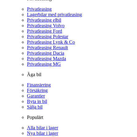
Privatleasing
Lagerbilar med privatleasing
Privatleasing elbil
Privatleasing Volvo
Privatleasing Ford
Privatleasing Polestar
Privatleasing Lynk & Co
Privatleasing Renault
Privatleasing Dacia
Privatleasing Mazda
Privatleasing MG
Äga bil
Finansiering
Försäkring
Garantier
Byta in bil
Sälja bil
Populärt
Alla bilar i lager
Nya bilar i lager