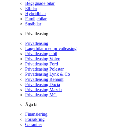
Begagnade bilar
Elbilar
Hybridbilar
Familjebilar
Småbilar
Privatleasing
Privatleasing
Lagerbilar med privatleasing
Privatleasing elbil
Privatleasing Volvo
Privatleasing Ford
Privatleasing Polestar
Privatleasing Lynk & Co
Privatleasing Renault
Privatleasing Dacia
Privatleasing Mazda
Privatleasing MG
Äga bil
Finansiering
Försäkring
Garantier