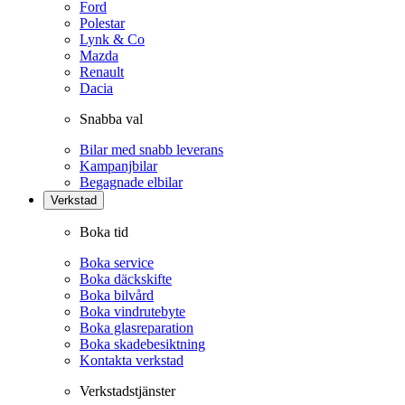
Ford
Polestar
Lynk & Co
Mazda
Renault
Dacia
Snabba val
Bilar med snabb leverans
Kampanjbilar
Begagnade elbilar
Verkstad
Boka tid
Boka service
Boka däckskifte
Boka bilvård
Boka vindrutebyte
Boka glasreparation
Boka skadebesiktning
Kontakta verkstad
Verkstadstjänster