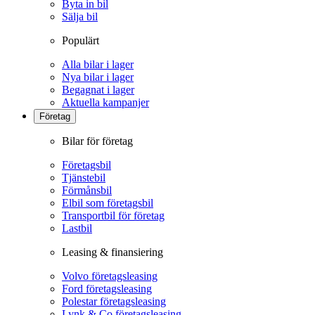
Byta in bil
Sälja bil
Populärt
Alla bilar i lager
Nya bilar i lager
Begagnat i lager
Aktuella kampanjer
Företag
Bilar för företag
Företagsbil
Tjänstebil
Förmånsbil
Elbil som företagsbil
Transportbil för företag
Lastbil
Leasing & finansiering
Volvo företagsleasing
Ford företagsleasing
Polestar företagsleasing
Lynk & Co företagsleasing