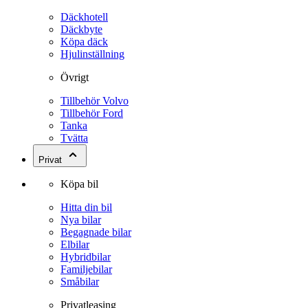
Däckhotell
Däckbyte
Köpa däck
Hjulinställning
Övrigt
Tillbehör Volvo
Tillbehör Ford
Tanka
Tvätta
Privat
Köpa bil
Hitta din bil
Nya bilar
Begagnade bilar
Elbilar
Hybridbilar
Familjebilar
Småbilar
Privatleasing