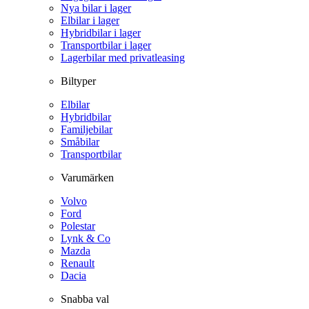
Nya bilar i lager
Elbilar i lager
Hybridbilar i lager
Transportbilar i lager
Lagerbilar med privatleasing
Biltyper
Elbilar
Hybridbilar
Familjebilar
Småbilar
Transportbilar
Varumärken
Volvo
Ford
Polestar
Lynk & Co
Mazda
Renault
Dacia
Snabba val