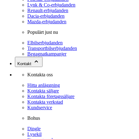
Lynk & Co-erbjudanden
Renault-erbjudanden
Dacia-erbjudanden
Mazda-erbjudanden
Populärt just nu
Elbilserbjudanden
Transportbilserbjudanden
Begagnatkampanjer
Kontakt
Kontakta oss
Hitta anläggning
Kontakta säljare
Kontakta företagssäljare
Kontakta verkstad
Kundservice
Bohus
Dingle
Lysekil