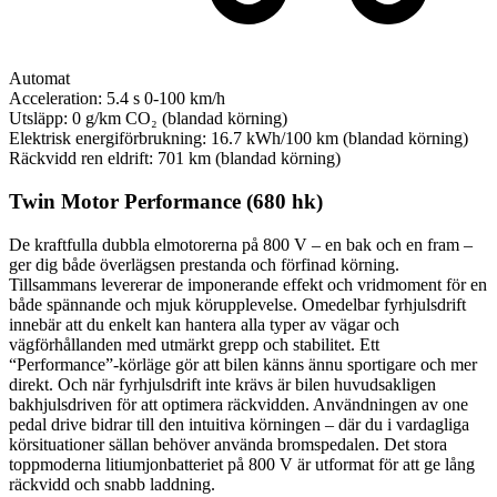
Automat
Acceleration:
5.4 s
0-100 km/h
Utsläpp:
0 g/km
CO₂ (blandad körning)
Elektrisk energiförbrukning:
16.7 kWh/100 km
(blandad körning)
Räckvidd ren eldrift:
701 km
(blandad körning)
Twin Motor Performance (680 hk)
De kraftfulla dubbla elmotorerna på 800 V – en bak och en fram –
ger dig både överlägsen prestanda och förfinad körning.
Tillsammans levererar de imponerande effekt och vridmoment för en
både spännande och mjuk körupplevelse. Omedelbar fyrhjulsdrift
innebär att du enkelt kan hantera alla typer av vägar och
vägförhållanden med utmärkt grepp och stabilitet. Ett
“Performance”-körläge gör att bilen känns ännu sportigare och mer
direkt. Och när fyrhjulsdrift inte krävs är bilen huvudsakligen
bakhjulsdriven för att optimera räckvidden. Användningen av one
pedal drive bidrar till den intuitiva körningen – där du i vardagliga
körsituationer sällan behöver använda bromspedalen. Det stora
toppmoderna litiumjonbatteriet på 800 V är utformat för att ge lång
räckvidd och snabb laddning.