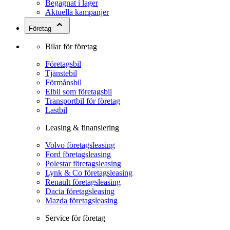
Begagnat i lager
Aktuella kampanjer
Företag
Bilar för företag
Företagsbil
Tjänstebil
Förmånsbil
Elbil som företagsbil
Transportbil för företag
Lastbil
Leasing & finansiering
Volvo företagsleasing
Ford företagsleasing
Polestar företagsleasing
Lynk & Co företagsleasing
Renault företagsleasing
Dacia företagsleasing
Mazda företagsleasing
Service för företag