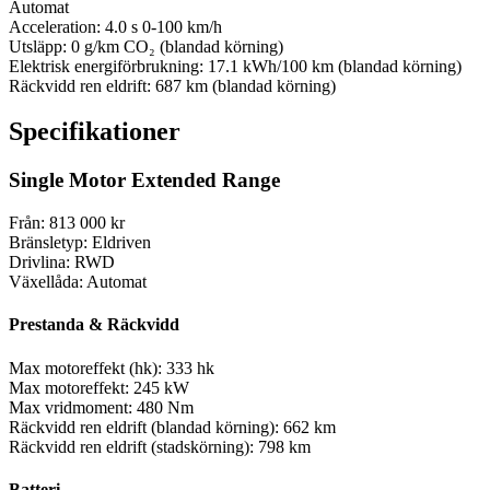
Automat
Acceleration:
4.0 s
0-100 km/h
Utsläpp:
0 g/km
CO₂ (blandad körning)
Elektrisk energiförbrukning:
17.1 kWh/100 km
(blandad körning)
Räckvidd ren eldrift:
687 km
(blandad körning)
Specifikationer
Single Motor Extended Range
Från:
813 000 kr
Bränsletyp:
Eldriven
Drivlina:
RWD
Växellåda:
Automat
Prestanda & Räckvidd
Max motoreffekt (hk):
333 hk
Max motoreffekt:
245 kW
Max vridmoment:
480 Nm
Räckvidd ren eldrift (blandad körning):
662 km
Räckvidd ren eldrift (stadskörning):
798 km
Batteri