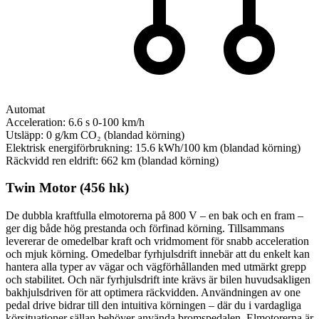
Automat
Acceleration:
6.6 s
0-100 km/h
Utsläpp:
0 g/km
CO₂ (blandad körning)
Elektrisk energiförbrukning:
15.6 kWh/100 km
(blandad körning)
Räckvidd ren eldrift:
662 km
(blandad körning)
Twin Motor (456 hk)
De dubbla kraftfulla elmotorerna på 800 V – en bak och en fram –
ger dig både hög prestanda och förfinad körning. Tillsammans
levererar de omedelbar kraft och vridmoment för snabb acceleration
och mjuk körning. Omedelbar fyrhjulsdrift innebär att du enkelt kan
hantera alla typer av vägar och vägförhållanden med utmärkt grepp
och stabilitet. Och när fyrhjulsdrift inte krävs är bilen huvudsakligen
bakhjulsdriven för att optimera räckvidden. Användningen av one
pedal drive bidrar till den intuitiva körningen – där du i vardagliga
körsituationer sällan behöver använda bromspedalen. Elmotorerna är