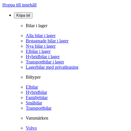
Hoppa till innehåll
Köpa bil
Bilar i lager
Alla bilar i lager
Begagnade bilar i lager
Nya bilar i lager
Elbilar i lager
Hybridbilar i lager
Transportbilar i lager
Lagerbilar med privatleasing
Biltyper
Elbilar
Hybridbilar
Familjebilar
Småbilar
Transportbilar
Varumärken
Volvo