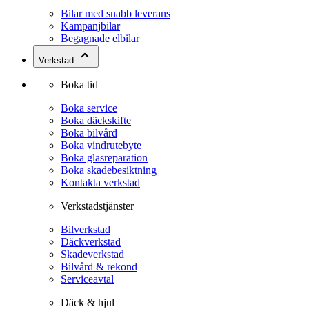
Bilar med snabb leverans
Kampanjbilar
Begagnade elbilar
Verkstad
Boka tid
Boka service
Boka däckskifte
Boka bilvård
Boka vindrutebyte
Boka glasreparation
Boka skadebesiktning
Kontakta verkstad
Verkstadstjänster
Bilverkstad
Däckverkstad
Skadeverkstad
Bilvård & rekond
Serviceavtal
Däck & hjul