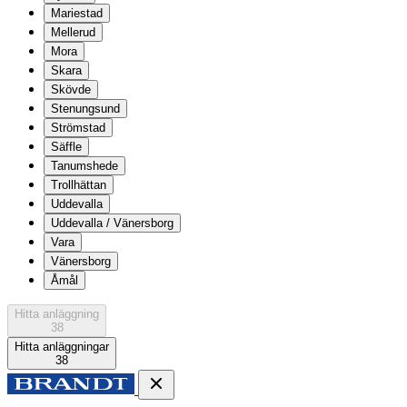
Mariestad
Mellerud
Mora
Skara
Skövde
Stenungsund
Strömstad
Säffle
Tanumshede
Trollhättan
Uddevalla
Uddevalla / Vänersborg
Vara
Vänersborg
Åmål
Hitta anläggning
38
Hitta anläggningar
38