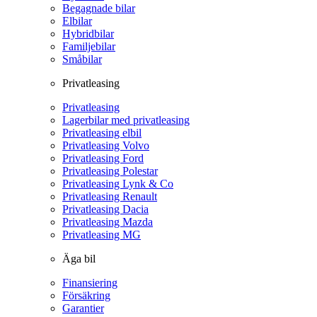
Begagnade bilar
Elbilar
Hybridbilar
Familjebilar
Småbilar
Privatleasing
Privatleasing
Lagerbilar med privatleasing
Privatleasing elbil
Privatleasing Volvo
Privatleasing Ford
Privatleasing Polestar
Privatleasing Lynk & Co
Privatleasing Renault
Privatleasing Dacia
Privatleasing Mazda
Privatleasing MG
Äga bil
Finansiering
Försäkring
Garantier