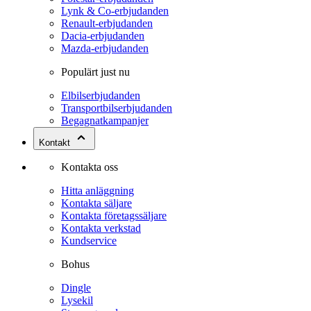
Lynk & Co-erbjudanden
Renault-erbjudanden
Dacia-erbjudanden
Mazda-erbjudanden
Populärt just nu
Elbilserbjudanden
Transportbilserbjudanden
Begagnatkampanjer
Kontakt
Kontakta oss
Hitta anläggning
Kontakta säljare
Kontakta företagssäljare
Kontakta verkstad
Kundservice
Bohus
Dingle
Lysekil