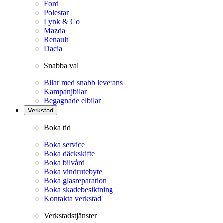
Ford
Polestar
Lynk & Co
Mazda
Renault
Dacia
Snabba val
Bilar med snabb leverans
Kampanjbilar
Begagnade elbilar
Verkstad
Boka tid
Boka service
Boka däckskifte
Boka bilvård
Boka vindrutebyte
Boka glasreparation
Boka skadebesiktning
Kontakta verkstad
Verkstadstjänster