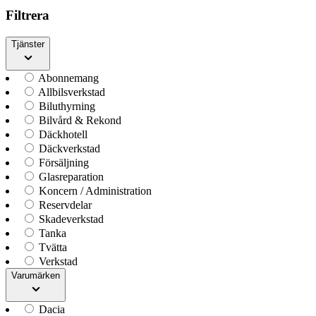
Filtrera
Tjänster
Abonnemang
Allbilsverkstad
Biluthyrning
Bilvård & Rekond
Däckhotell
Däckverkstad
Försäljning
Glasreparation
Koncern / Administration
Reservdelar
Skadeverkstad
Tanka
Tvätta
Verkstad
Varumärken
Dacia