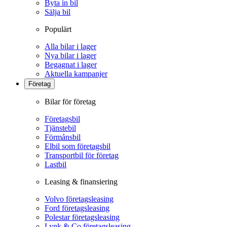
Byta in bil
Sälja bil
Populärt
Alla bilar i lager
Nya bilar i lager
Begagnat i lager
Aktuella kampanjer
Företag
Bilar för företag
Företagsbil
Tjänstebil
Förmånsbil
Elbil som företagsbil
Transportbil för företag
Lastbil
Leasing & finansiering
Volvo företagsleasing
Ford företagsleasing
Polestar företagsleasing
Lynk & Co företagsleasing