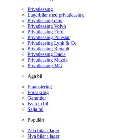
Privatleasing
Lagerbilar med privatleasing
Privatleasing elbil
Privatleasing Volvo
Privatleasing Ford
Privatleasing Polestar
Privatleasing Lynk & Co
Privatleasing Renault
Privatleasing Dacia
Privatleasing Mazda
Privatleasing MG
Äga bil
Finansiering
Försäkring
Garantier
Byta in bil
Sälja bil
Populärt
Alla bilar i lager
Nya bilar i lager