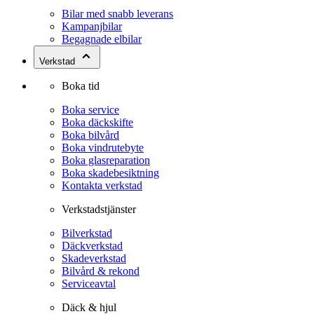
Bilar med snabb leverans
Kampanjbilar
Begagnade elbilar
Verkstad
Boka tid
Boka service
Boka däckskifte
Boka bilvård
Boka vindrutebyte
Boka glasreparation
Boka skadebesiktning
Kontakta verkstad
Verkstadstjänster
Bilverkstad
Däckverkstad
Skadeverkstad
Bilvård & rekond
Serviceavtal
Däck & hjul