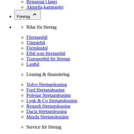
Begagnat i lager
Aktuella kampanjer
Företag
Bilar för företag
Företagsbil
Tjänstebil
Förmånsbil
Elbil som företagsbil
Transportbil för företag
Lastbil
Leasing & finansiering
Volvo företagsleasing
Ford företagsleasing
Polestar företagsleasing
Lynk & Co företagsleasing
Renault företagsleasing
Dacia företagsleasing
Mazda företagsleasing
Service för företag