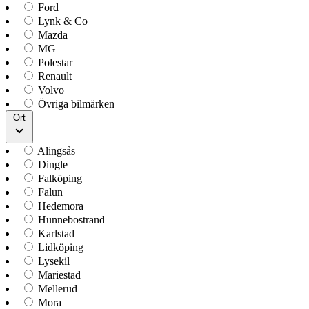
Ford
Lynk & Co
Mazda
MG
Polestar
Renault
Volvo
Övriga bilmärken
Ort
Alingsås
Dingle
Falköping
Falun
Hedemora
Hunnebostrand
Karlstad
Lidköping
Lysekil
Mariestad
Mellerud
Mora