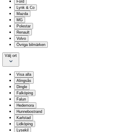
Ford
Lynk & Co
Mazda
MG
Polestar
Renault
Volvo
Övriga bilmärken
Välj ort
Visa alla
Alingsås
Dingle
Falköping
Falun
Hedemora
Hunnebostrand
Karlstad
Lidköping
Lysekil