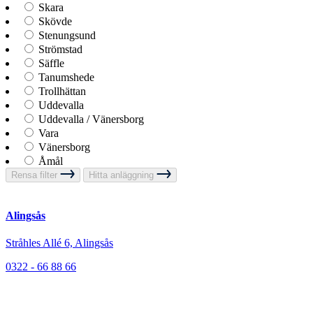
Skara
Skövde
Stenungsund
Strömstad
Säffle
Tanumshede
Trollhättan
Uddevalla
Uddevalla / Vänersborg
Vara
Vänersborg
Åmål
Rensa filter
Hitta anläggning
Alingsås
Stråhles Allé 6, Alingsås
0322 - 66 88 66