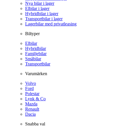
Nya bilar i lager
Elbilar i lager
Hybridbilar i lager
Transportbilar i lager
Lagerbilar med privatleasing
Biltyper
Elbilar
Hybridbilar
Familjebilar
Småbilar
Transportbilar
Varumärken
Volvo
Ford
Polestar
Lynk & Co
Mazda
Renault
Dacia
Snabba val