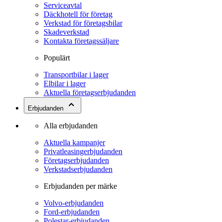
Serviceavtal
Däckhotell för företag
Verkstad för företagsbilar
Skadeverkstad
Kontakta företagssäljare
Populärt
Transportbilar i lager
Elbilar i lager
Aktuella företagserbjudanden
Erbjudanden
Alla erbjudanden
Aktuella kampanjer
Privatleasingerbjudanden
Företagserbjudanden
Verkstadserbjudanden
Erbjudanden per märke
Volvo-erbjudanden
Ford-erbjudanden
Polestar-erbjudanden