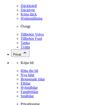
Däckhotell
Däckbyte
Köpa däck
Hjulinställning
Övrigt
Tillbehör Volvo
Tillbehör Ford
Tanka
Tvätta
Privat
Köpa bil
Hitta din bil
Nya bilar
Begagnade bilar
Elbilar
Hybridbilar
Familjebilar
Småbilar
Privatleasing