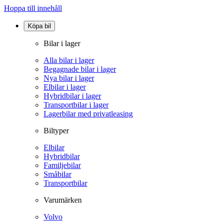
Hoppa till innehåll
Köpa bil
Bilar i lager
Alla bilar i lager
Begagnade bilar i lager
Nya bilar i lager
Elbilar i lager
Hybridbilar i lager
Transportbilar i lager
Lagerbilar med privatleasing
Biltyper
Elbilar
Hybridbilar
Familjebilar
Småbilar
Transportbilar
Varumärken
Volvo