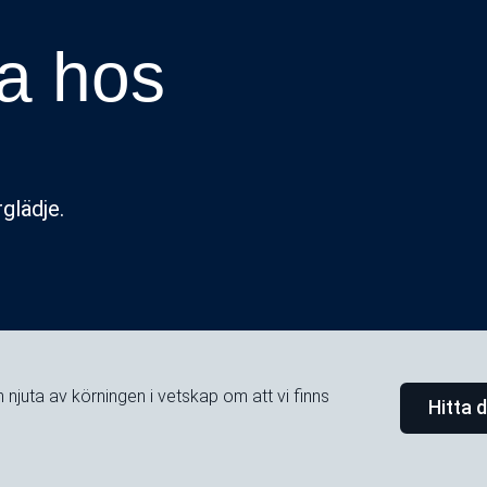
a hos
glädje.
ch njuta av körningen i vetskap om att vi finns
Hitta 