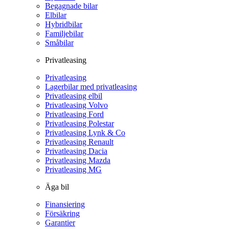
Begagnade bilar
Elbilar
Hybridbilar
Familjebilar
Småbilar
Privatleasing
Privatleasing
Lagerbilar med privatleasing
Privatleasing elbil
Privatleasing Volvo
Privatleasing Ford
Privatleasing Polestar
Privatleasing Lynk & Co
Privatleasing Renault
Privatleasing Dacia
Privatleasing Mazda
Privatleasing MG
Äga bil
Finansiering
Försäkring
Garantier