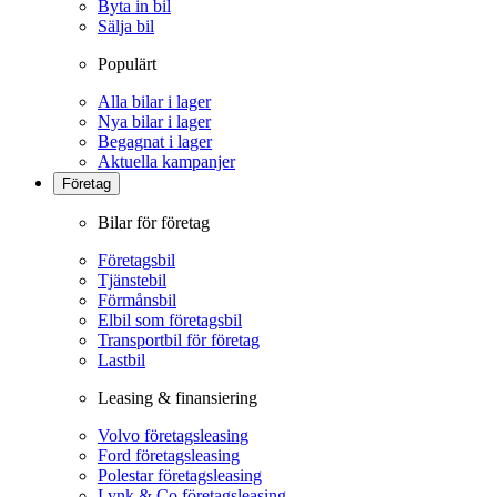
Byta in bil
Sälja bil
Populärt
Alla bilar i lager
Nya bilar i lager
Begagnat i lager
Aktuella kampanjer
Företag
Bilar för företag
Företagsbil
Tjänstebil
Förmånsbil
Elbil som företagsbil
Transportbil för företag
Lastbil
Leasing & finansiering
Volvo företagsleasing
Ford företagsleasing
Polestar företagsleasing
Lynk & Co företagsleasing