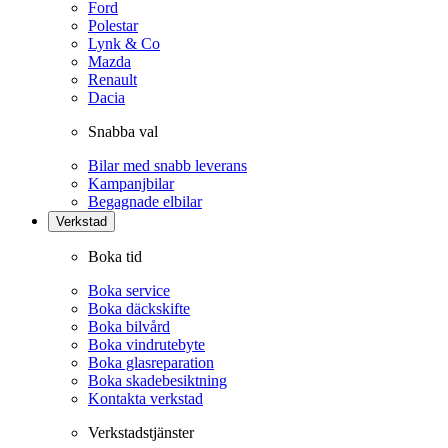
Ford
Polestar
Lynk & Co
Mazda
Renault
Dacia
Snabba val
Bilar med snabb leverans
Kampanjbilar
Begagnade elbilar
Verkstad
Boka tid
Boka service
Boka däckskifte
Boka bilvård
Boka vindrutebyte
Boka glasreparation
Boka skadebesiktning
Kontakta verkstad
Verkstadstjänster