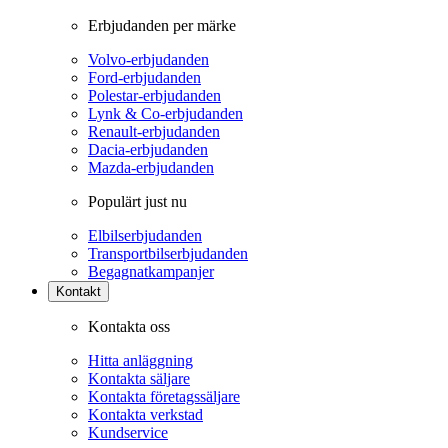
Erbjudanden per märke
Volvo-erbjudanden
Ford-erbjudanden
Polestar-erbjudanden
Lynk & Co-erbjudanden
Renault-erbjudanden
Dacia-erbjudanden
Mazda-erbjudanden
Populärt just nu
Elbilserbjudanden
Transportbilserbjudanden
Begagnatkampanjer
Kontakt
Kontakta oss
Hitta anläggning
Kontakta säljare
Kontakta företagssäljare
Kontakta verkstad
Kundservice