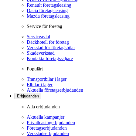
Renault företagsleasing
Dacia företagsleasing
Mazda företagsleasing
Service för företag
Serviceavtal
Däckhotell för företag
Verkstad för företagsbilar
Skadeverkstad
Kontakta företagssäljare
Populärt
Transportbilar i lager
Elbilar i lager
Aktuella företagserbjudanden
Erbjudanden
Alla erbjudanden
Aktuella kampanjer
Privatleasingerbjudanden
Företagserbjudanden
Verkstadserbjudanden