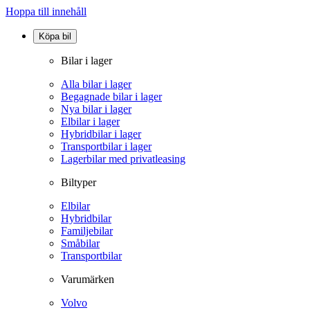
Hoppa till innehåll
Köpa bil
Bilar i lager
Alla bilar i lager
Begagnade bilar i lager
Nya bilar i lager
Elbilar i lager
Hybridbilar i lager
Transportbilar i lager
Lagerbilar med privatleasing
Biltyper
Elbilar
Hybridbilar
Familjebilar
Småbilar
Transportbilar
Varumärken
Volvo