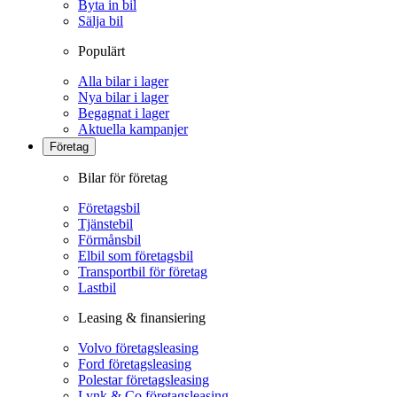
Byta in bil
Sälja bil
Populärt
Alla bilar i lager
Nya bilar i lager
Begagnat i lager
Aktuella kampanjer
Företag
Bilar för företag
Företagsbil
Tjänstebil
Förmånsbil
Elbil som företagsbil
Transportbil för företag
Lastbil
Leasing & finansiering
Volvo företagsleasing
Ford företagsleasing
Polestar företagsleasing
Lynk & Co företagsleasing