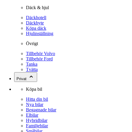
Däck & hjul
Däckhotell
Däckbyte
Köpa däck
Hjulinställning
Övrigt
Tillbehör Volvo
Tillbehör Ford
Tanka
Tvätta
Privat
Köpa bil
Hitta din bil
Nya bilar
Begagnade bilar
Elbilar
Hybridbilar
Familjebilar
Småbilar