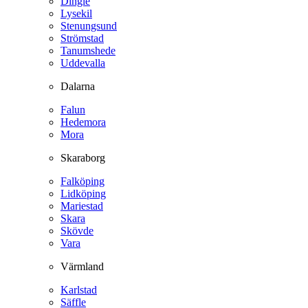
Dingle
Lysekil
Stenungsund
Strömstad
Tanumshede
Uddevalla
Dalarna
Falun
Hedemora
Mora
Skaraborg
Falköping
Lidköping
Mariestad
Skara
Skövde
Vara
Värmland
Karlstad
Säffle