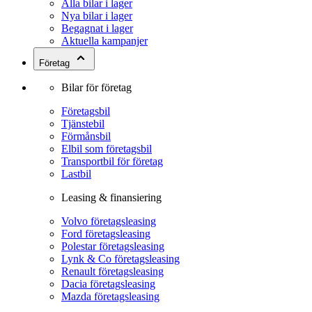
Alla bilar i lager
Nya bilar i lager
Begagnat i lager
Aktuella kampanjer
Företag
Bilar för företag
Företagsbil
Tjänstebil
Förmånsbil
Elbil som företagsbil
Transportbil för företag
Lastbil
Leasing & finansiering
Volvo företagsleasing
Ford företagsleasing
Polestar företagsleasing
Lynk & Co företagsleasing
Renault företagsleasing
Dacia företagsleasing
Mazda företagsleasing