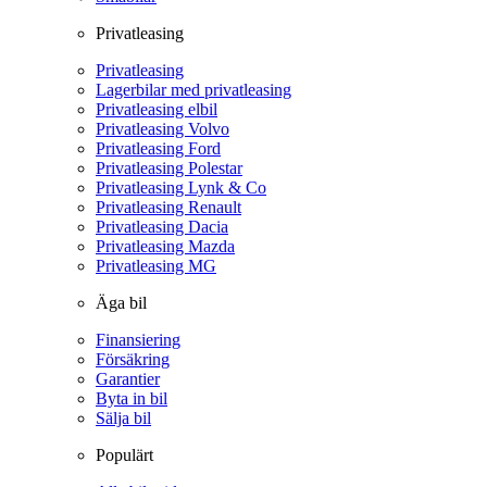
Privatleasing
Privatleasing
Lagerbilar med privatleasing
Privatleasing elbil
Privatleasing Volvo
Privatleasing Ford
Privatleasing Polestar
Privatleasing Lynk & Co
Privatleasing Renault
Privatleasing Dacia
Privatleasing Mazda
Privatleasing MG
Äga bil
Finansiering
Försäkring
Garantier
Byta in bil
Sälja bil
Populärt