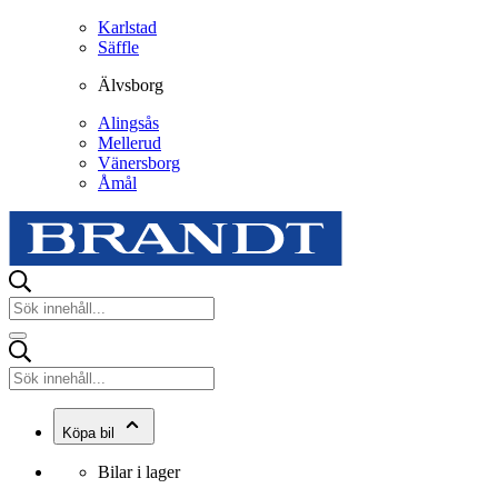
Karlstad
Säffle
Älvsborg
Alingsås
Mellerud
Vänersborg
Åmål
Köpa bil
Bilar i lager