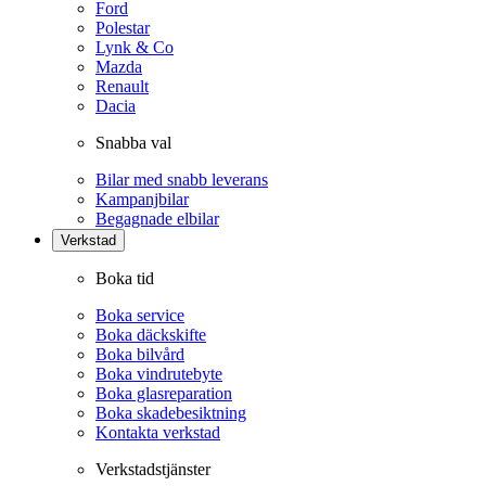
Ford
Polestar
Lynk & Co
Mazda
Renault
Dacia
Snabba val
Bilar med snabb leverans
Kampanjbilar
Begagnade elbilar
Verkstad
Boka tid
Boka service
Boka däckskifte
Boka bilvård
Boka vindrutebyte
Boka glasreparation
Boka skadebesiktning
Kontakta verkstad
Verkstadstjänster