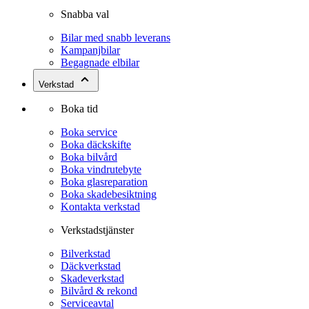
Snabba val
Bilar med snabb leverans
Kampanjbilar
Begagnade elbilar
Verkstad
Boka tid
Boka service
Boka däckskifte
Boka bilvård
Boka vindrutebyte
Boka glasreparation
Boka skadebesiktning
Kontakta verkstad
Verkstadstjänster
Bilverkstad
Däckverkstad
Skadeverkstad
Bilvård & rekond
Serviceavtal