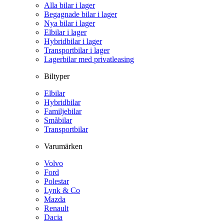
Alla bilar i lager
Begagnade bilar i lager
Nya bilar i lager
Elbilar i lager
Hybridbilar i lager
Transportbilar i lager
Lagerbilar med privatleasing
Biltyper
Elbilar
Hybridbilar
Familjebilar
Småbilar
Transportbilar
Varumärken
Volvo
Ford
Polestar
Lynk & Co
Mazda
Renault
Dacia