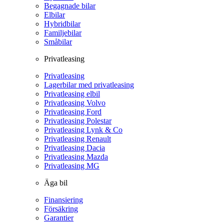
Begagnade bilar
Elbilar
Hybridbilar
Familjebilar
Småbilar
Privatleasing
Privatleasing
Lagerbilar med privatleasing
Privatleasing elbil
Privatleasing Volvo
Privatleasing Ford
Privatleasing Polestar
Privatleasing Lynk & Co
Privatleasing Renault
Privatleasing Dacia
Privatleasing Mazda
Privatleasing MG
Äga bil
Finansiering
Försäkring
Garantier