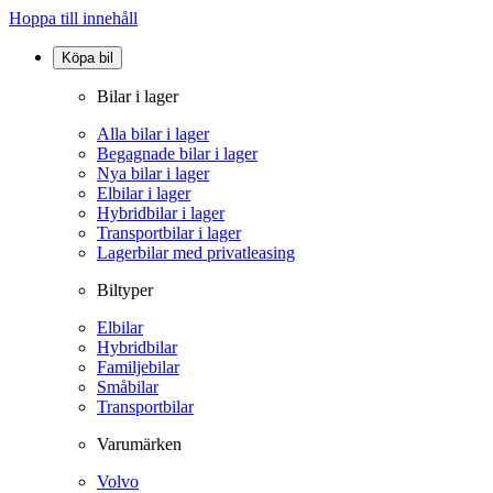
Hoppa till innehåll
Köpa bil
Bilar i lager
Alla bilar i lager
Begagnade bilar i lager
Nya bilar i lager
Elbilar i lager
Hybridbilar i lager
Transportbilar i lager
Lagerbilar med privatleasing
Biltyper
Elbilar
Hybridbilar
Familjebilar
Småbilar
Transportbilar
Varumärken
Volvo