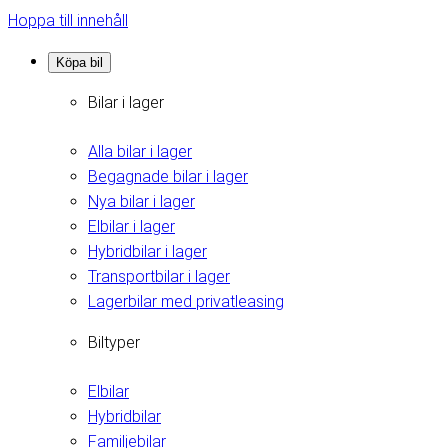
Hoppa till innehåll
Köpa bil
Bilar i lager
Alla bilar i lager
Begagnade bilar i lager
Nya bilar i lager
Elbilar i lager
Hybridbilar i lager
Transportbilar i lager
Lagerbilar med privatleasing
Biltyper
Elbilar
Hybridbilar
Familjebilar