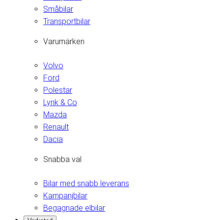
Småbilar
Transportbilar
Varumärken
Volvo
Ford
Polestar
Lynk & Co
Mazda
Renault
Dacia
Snabba val
Bilar med snabb leverans
Kampanjbilar
Begagnade elbilar