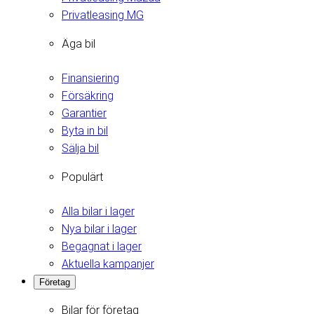
Privatleasing MG
Äga bil
Finansiering
Försäkring
Garantier
Byta in bil
Sälja bil
Populärt
Alla bilar i lager
Nya bilar i lager
Begagnat i lager
Aktuella kampanjer
Företag
Bilar för företag