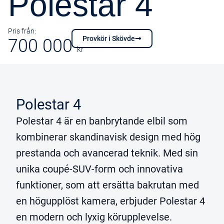
Polestar 4
Provkör Polestar 4
Pris från:
Provkör i Skövde
700 000
kr
Polestar 4
Polestar 4 är en banbrytande elbil som
kombinerar skandinavisk design med hög
prestanda och avancerad teknik. Med sin
unika coupé-SUV-form och innovativa
funktioner, som att ersätta bakrutan med
en högupplöst kamera, erbjuder Polestar 4
en modern och lyxig körupplevelse.