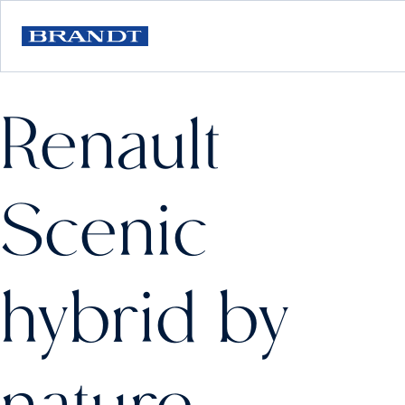
Renault
Scenic
hybrid by
nature