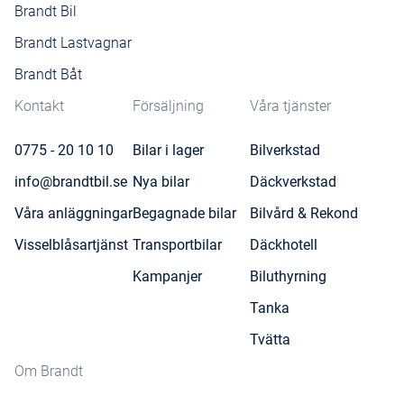
Brandt Bil
Brandt Lastvagnar
Brandt Båt
Kontakt
Försäljning
Våra tjänster
0775 - 20 10 10
Bilar i lager
Bilverkstad
info@brandtbil.se
Nya bilar
Däckverkstad
Våra anläggningar
Begagnade bilar
Bilvård & Rekond
Visselblåsartjänst
Transportbilar
Däckhotell
Kampanjer
Biluthyrning
Tanka
Tvätta
Om Brandt