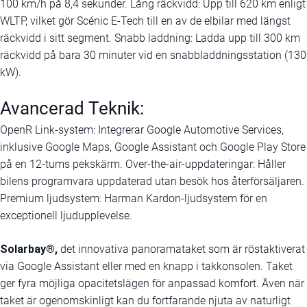
100 km/h på 8,4 sekunder. Lång räckvidd: Upp till 620 km enligt
WLTP, vilket gör Scénic E-Tech till en av de elbilar med längst
räckvidd i sitt segment. Snabb laddning: Ladda upp till 300 km
räckvidd på bara 30 minuter vid en snabbladdningsstation (130
kW).
Avancerad Teknik:
OpenR Link-system: Integrerar Google Automotive Services,
inklusive Google Maps, Google Assistant och Google Play Store
på en 12-tums pekskärm. Over-the-air-uppdateringar: Håller
bilens programvara uppdaterad utan besök hos återförsäljaren.
Premium ljudsystem: Harman Kardon-ljudsystem för en
exceptionell ljudupplevelse.
Solarbay®,
det innovativa panoramataket som är röstaktiverat
via Google Assistant eller med en knapp i takkonsolen. Taket
ger fyra möjliga opacitetslägen för anpassad komfort. Även när
taket är ogenomskinligt kan du fortfarande njuta av naturligt