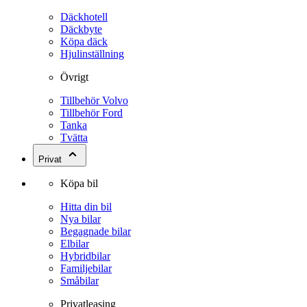
Däckhotell
Däckbyte
Köpa däck
Hjulinställning
Övrigt
Tillbehör Volvo
Tillbehör Ford
Tanka
Tvätta
Privat
Köpa bil
Hitta din bil
Nya bilar
Begagnade bilar
Elbilar
Hybridbilar
Familjebilar
Småbilar
Privatleasing