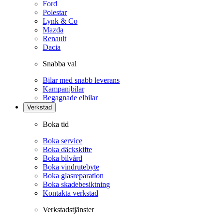
Ford
Polestar
Lynk & Co
Mazda
Renault
Dacia
Snabba val
Bilar med snabb leverans
Kampanjbilar
Begagnade elbilar
Verkstad
Boka tid
Boka service
Boka däckskifte
Boka bilvård
Boka vindrutebyte
Boka glasreparation
Boka skadebesiktning
Kontakta verkstad
Verkstadstjänster