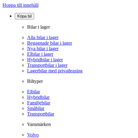
Hoppa till innehåll
Köpa bil
Bilar i lager
Alla bilar i lager
Begagnade bilar i lager
Nya bilar i lager
Elbilar i lager
Hybridbilar i lager
Transportbilar i lager
Lagerbilar med privatleasing
Biltyper
Elbilar
Hybridbilar
Familjebilar
Småbilar
Transportbilar
Varumärken
Volvo