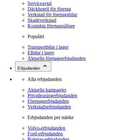
Serviceavtal
Däckhotell för företag
Verkstad för företagsbilar
Skadeverkstad
Kontakta företagssäljare
Populärt
Transportbilar i lager
Elbilar i lager
Aktuella företagserbjudanden
Erbjudanden
Alla erbjudanden
Aktuella kampanjer
Privatleasingerbjudanden
Företagserbjudanden
Verkstadserbjudanden
Erbjudanden per märke
Volvo-erbjudanden
Ford-erbjudanden
Polestar-erbjudanden