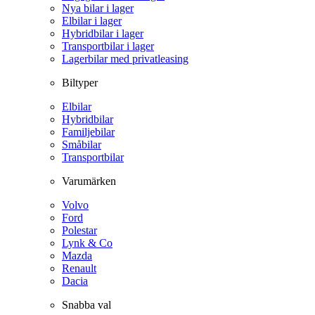
Nya bilar i lager
Elbilar i lager
Hybridbilar i lager
Transportbilar i lager
Lagerbilar med privatleasing
Biltyper
Elbilar
Hybridbilar
Familjebilar
Småbilar
Transportbilar
Varumärken
Volvo
Ford
Polestar
Lynk & Co
Mazda
Renault
Dacia
Snabba val