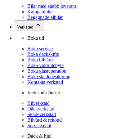
Bilar med snabb leverans
Kampanjbilar
Begagnade elbilar
Verkstad
Boka tid
Boka service
Boka däckskifte
Boka bilvård
Boka vindrutebyte
Boka glasreparation
Boka skadebesiktning
Kontakta verkstad
Verkstadstjänster
Bilverkstad
Däckverkstad
Skadeverkstad
Bilvård & rekond
Serviceavtal
Däck & hjul