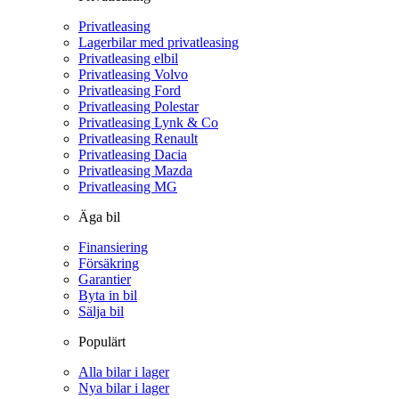
Privatleasing
Lagerbilar med privatleasing
Privatleasing elbil
Privatleasing Volvo
Privatleasing Ford
Privatleasing Polestar
Privatleasing Lynk & Co
Privatleasing Renault
Privatleasing Dacia
Privatleasing Mazda
Privatleasing MG
Äga bil
Finansiering
Försäkring
Garantier
Byta in bil
Sälja bil
Populärt
Alla bilar i lager
Nya bilar i lager