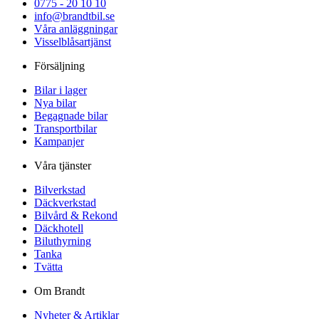
0775 - 20 10 10
info@brandtbil.se
Våra anläggningar
Visselblåsartjänst
Försäljning
Bilar i lager
Nya bilar
Begagnade bilar
Transportbilar
Kampanjer
Våra tjänster
Bilverkstad
Däckverkstad
Bilvård & Rekond
Däckhotell
Biluthyrning
Tanka
Tvätta
Om Brandt
Nyheter & Artiklar