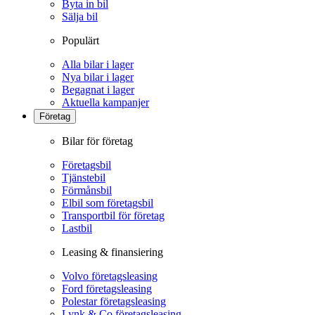
Byta in bil
Sälja bil
Populärt
Alla bilar i lager
Nya bilar i lager
Begagnat i lager
Aktuella kampanjer
Företag
Bilar för företag
Företagsbil
Tjänstebil
Förmånsbil
Elbil som företagsbil
Transportbil för företag
Lastbil
Leasing & finansiering
Volvo företagsleasing
Ford företagsleasing
Polestar företagsleasing
Lynk & Co företagsleasing