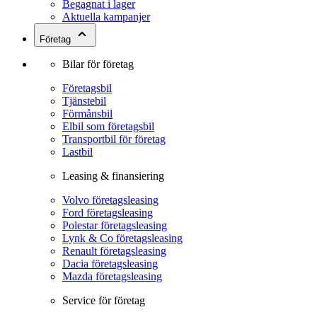
Begagnat i lager
Aktuella kampanjer
Företag
Bilar för företag
Företagsbil
Tjänstebil
Förmånsbil
Elbil som företagsbil
Transportbil för företag
Lastbil
Leasing & finansiering
Volvo företagsleasing
Ford företagsleasing
Polestar företagsleasing
Lynk & Co företagsleasing
Renault företagsleasing
Dacia företagsleasing
Mazda företagsleasing
Service för företag