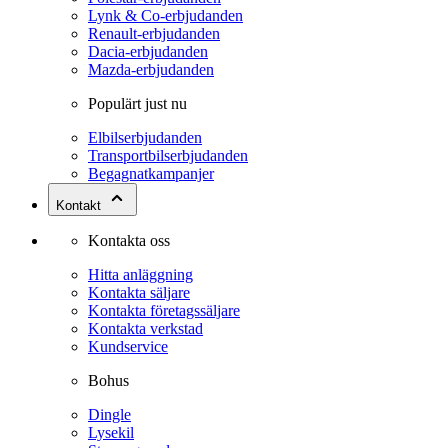
Lynk & Co-erbjudanden
Renault-erbjudanden
Dacia-erbjudanden
Mazda-erbjudanden
Populärt just nu
Elbilserbjudanden
Transportbilserbjudanden
Begagnatkampanjer
Kontakt
Kontakta oss
Hitta anläggning
Kontakta säljare
Kontakta företagssäljare
Kontakta verkstad
Kundservice
Bohus
Dingle
Lysekil