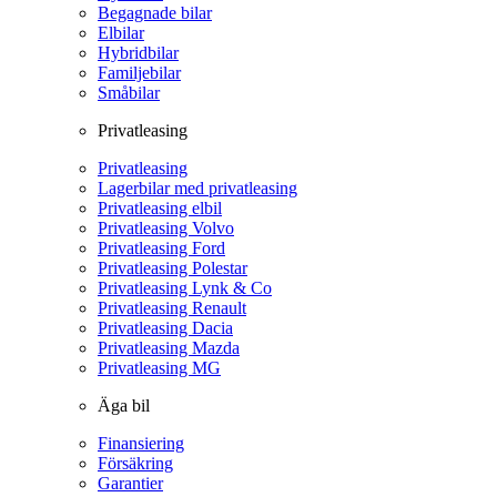
Begagnade bilar
Elbilar
Hybridbilar
Familjebilar
Småbilar
Privatleasing
Privatleasing
Lagerbilar med privatleasing
Privatleasing elbil
Privatleasing Volvo
Privatleasing Ford
Privatleasing Polestar
Privatleasing Lynk & Co
Privatleasing Renault
Privatleasing Dacia
Privatleasing Mazda
Privatleasing MG
Äga bil
Finansiering
Försäkring
Garantier