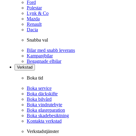
Ford
Polestar
Lynk & Co
Mazda
Renault
Dacia
Snabba val
Bilar med snabb leverans
Kampanjbilar
Begagnade elbilar
Verkstad
Boka tid
Boka service
Boka däckskifte
Boka bilvård
Boka vindrutebyte
Boka glasreparation
Boka skadebesiktning
Kontakta verkstad
Verkstadstjänster