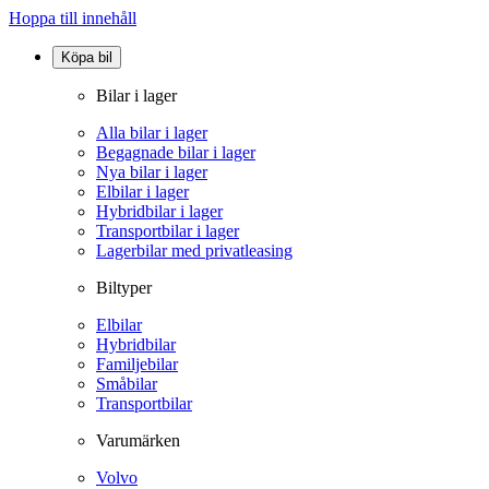
Hoppa till innehåll
Köpa bil
Bilar i lager
Alla bilar i lager
Begagnade bilar i lager
Nya bilar i lager
Elbilar i lager
Hybridbilar i lager
Transportbilar i lager
Lagerbilar med privatleasing
Biltyper
Elbilar
Hybridbilar
Familjebilar
Småbilar
Transportbilar
Varumärken
Volvo