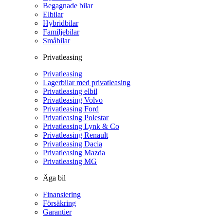
Begagnade bilar
Elbilar
Hybridbilar
Familjebilar
Småbilar
Privatleasing
Privatleasing
Lagerbilar med privatleasing
Privatleasing elbil
Privatleasing Volvo
Privatleasing Ford
Privatleasing Polestar
Privatleasing Lynk & Co
Privatleasing Renault
Privatleasing Dacia
Privatleasing Mazda
Privatleasing MG
Äga bil
Finansiering
Försäkring
Garantier