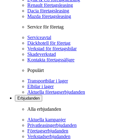
Renault företagsleasing
Dacia företagsleasing
Mazda företagsleasing
Service för företag
Serviceavtal
Däckhotell för företag
Verkstad för företagsbilar
Skadeverkstad
Kontakta företagssäljare
Populärt
Transportbilar i lager
Elbilar i lager
Aktuella företagserbjudanden
Erbjudanden
Alla erbjudanden
Aktuella kampanjer
Privatleasingerbjudanden
Företagserbjudanden
Verkstadserbjudanden