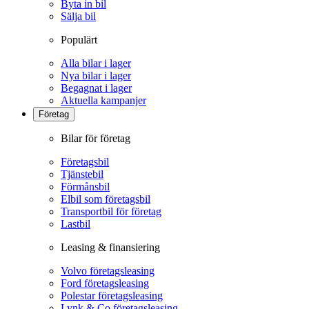
Byta in bil
Sälja bil
Populärt
Alla bilar i lager
Nya bilar i lager
Begagnat i lager
Aktuella kampanjer
Företag
Bilar för företag
Företagsbil
Tjänstebil
Förmånsbil
Elbil som företagsbil
Transportbil för företag
Lastbil
Leasing & finansiering
Volvo företagsleasing
Ford företagsleasing
Polestar företagsleasing
Lynk & Co företagsleasing