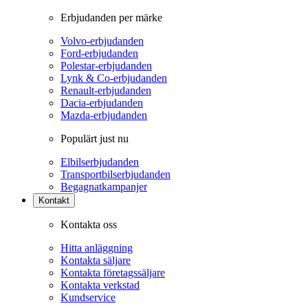
Erbjudanden per märke
Volvo-erbjudanden
Ford-erbjudanden
Polestar-erbjudanden
Lynk & Co-erbjudanden
Renault-erbjudanden
Dacia-erbjudanden
Mazda-erbjudanden
Populärt just nu
Elbilserbjudanden
Transportbilserbjudanden
Begagnatkampanjer
Kontakt
Kontakta oss
Hitta anläggning
Kontakta säljare
Kontakta företagssäljare
Kontakta verkstad
Kundservice