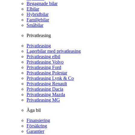
Begagnade bilar
Elbilar
Hybridbilar
Familjebilar
Småbilar
Privatleasing
Privatleasing
Lagerbilar med privatleasing
Privatleasing elbil
Privatleasing Volvo
Privatleasing Ford
Privatleasing Polestar
Privatleasing Lynk & Co
Privatleasing Renault
Privatleasing Dacia
Privatleasing Mazda
Privatleasing MG
Äga bil
Finansiering
Försäkring
Garantier