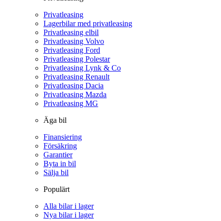
Privatleasing
Lagerbilar med privatleasing
Privatleasing elbil
Privatleasing Volvo
Privatleasing Ford
Privatleasing Polestar
Privatleasing Lynk & Co
Privatleasing Renault
Privatleasing Dacia
Privatleasing Mazda
Privatleasing MG
Äga bil
Finansiering
Försäkring
Garantier
Byta in bil
Sälja bil
Populärt
Alla bilar i lager
Nya bilar i lager