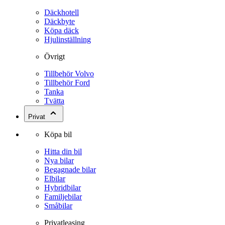
Däckhotell
Däckbyte
Köpa däck
Hjulinställning
Övrigt
Tillbehör Volvo
Tillbehör Ford
Tanka
Tvätta
Privat
Köpa bil
Hitta din bil
Nya bilar
Begagnade bilar
Elbilar
Hybridbilar
Familjebilar
Småbilar
Privatleasing