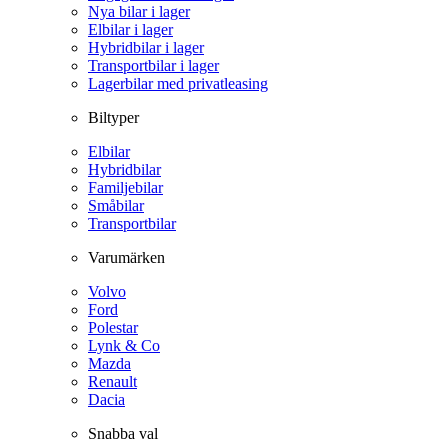
Nya bilar i lager
Elbilar i lager
Hybridbilar i lager
Transportbilar i lager
Lagerbilar med privatleasing
Biltyper
Elbilar
Hybridbilar
Familjebilar
Småbilar
Transportbilar
Varumärken
Volvo
Ford
Polestar
Lynk & Co
Mazda
Renault
Dacia
Snabba val