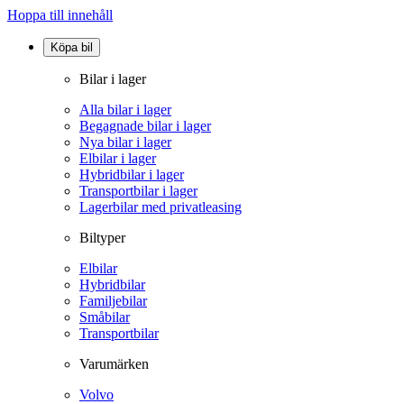
Hoppa till innehåll
Köpa bil
Bilar i lager
Alla bilar i lager
Begagnade bilar i lager
Nya bilar i lager
Elbilar i lager
Hybridbilar i lager
Transportbilar i lager
Lagerbilar med privatleasing
Biltyper
Elbilar
Hybridbilar
Familjebilar
Småbilar
Transportbilar
Varumärken
Volvo