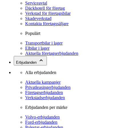
Serviceavtal
Däckhotell för företag
Verkstad för företagsbilar
Skadeverkstad
Kontakta företagssäljare
Populärt
Transportbilar i lager
Elbilar i lager
Aktuella företagserbjudanden
Erbjudanden
Alla erbjudanden
Aktuella kampanjer
Privatleasingerbjudanden
Företagserbjudanden
Verkstadserbjudanden
Erbjudanden per märke
Volvo-erbjudanden
Ford-erbjudanden
Polestar-erbjudanden