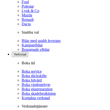
Ford
Polestar
Lynk & Co
Mazda
Renault
Dacia
Snabba val
Bilar med snabb leverans
Kampanjbilar
Begagnade elbilar
Verkstad
Boka tid
Boka service
Boka däckskifte
Boka bilvård
Boka vindrutebyte
Boka glasreparation
Boka skadebesiktning
Kontakta verkstad
Verkstadstjänster