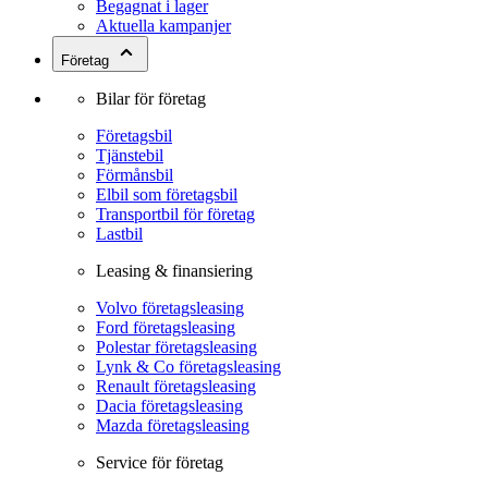
Begagnat i lager
Aktuella kampanjer
Företag
Bilar för företag
Företagsbil
Tjänstebil
Förmånsbil
Elbil som företagsbil
Transportbil för företag
Lastbil
Leasing & finansiering
Volvo företagsleasing
Ford företagsleasing
Polestar företagsleasing
Lynk & Co företagsleasing
Renault företagsleasing
Dacia företagsleasing
Mazda företagsleasing
Service för företag