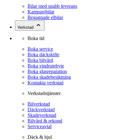
Bilar med snabb leverans
Kampanjbilar
Begagnade elbilar
Verkstad
Boka tid
Boka service
Boka däckskifte
Boka bilvård
Boka vindrutebyte
Boka glasreparation
Boka skadebesiktning
Kontakta verkstad
Verkstadstjänster
Bilverkstad
Däckverkstad
Skadeverkstad
Bilvård & rekond
Serviceavtal
Däck & hjul