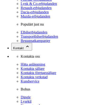
Lynk & Co-erbjudanden
Renault-erbjudanden
Dacia-erbjudanden
Mazda-erbjudanden
Populärt just nu
Elbilserbjudanden
Transportbilserbjudanden
Begagnatkampanjer
Kontakt
Kontakta oss
Hitta anläggning
Kontakta säljare
Kontakta företagssäljare
Kontakta verkstad
Kundservice
Bohus
Dingle
Lysekil