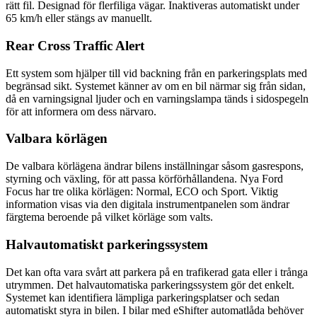
rätt fil. Designad för flerfiliga vägar. Inaktiveras automatiskt under
65 km/h eller stängs av manuellt.
Rear Cross Traffic Alert
Ett system som hjälper till vid backning från en parkeringsplats med
begränsad sikt. Systemet känner av om en bil närmar sig från sidan,
då en varningsignal ljuder och en varningslampa tänds i sidospegeln
för att informera om dess närvaro.
Valbara körlägen
De valbara körlägena ändrar bilens inställningar såsom gasrespons,
styrning och växling, för att passa körförhållandena. Nya Ford
Focus har tre olika körlägen: Normal, ECO och Sport. Viktig
information visas via den digitala instrumentpanelen som ändrar
färgtema beroende på vilket körläge som valts.
Halvautomatiskt parkeringssystem
Det kan ofta vara svårt att parkera på en trafikerad gata eller i trånga
utrymmen. Det halvautomatiska parkeringssystem gör det enkelt.
Systemet kan identifiera lämpliga parkeringsplatser och sedan
automatiskt styra in bilen. I bilar med eShifter automatlåda behöver