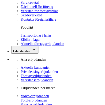
Serviceavtal
Däckhotell för företag
Verkstad för företagsbilar
Skadeverkstad
Kontakta företagssäljare
Populärt
Transportbilar i lager
Elbilar i lager
Aktuella företagserbjudanden
Erbjudanden
Alla erbjudanden
Aktuella kampanjer
Privatleasingerbjudanden
Företagserbjudanden
Verkstadserbjudanden
Erbjudanden per märke
Volvo-erbjudanden
Ford-erbjudanden
Polestar-erbjudanden