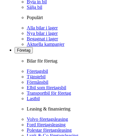
Byta in bil
Sälja bil
Populärt
Alla bilar i lager
Nya bilar i lager
Begagnat i lager
Aktuella kampanjer
Företag
Bilar för företag
Företagsbil
Tjänstebil
Förmånsbil
Elbil som företagsbil
Transportbil för företag
Lastbil
Leasing & finansiering
Volvo företagsleasing
Ford företagsleasing
Polestar företagsleasing
Lynk & Co företagsleasing