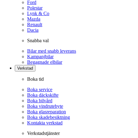
Ford
Polestar
Lynk & Co
Mazda
Renault
Dacia
Snabba val
Bilar med snabb leverans
Kampanjbilar
Begagnade elbilar
Verkstad
Boka tid
Boka service
Boka däckskifte
Boka bilvård
Boka vindrutebyte
Boka glasreparation
Boka skadebesiktning
Kontakta verkstad
Verkstadstjänster