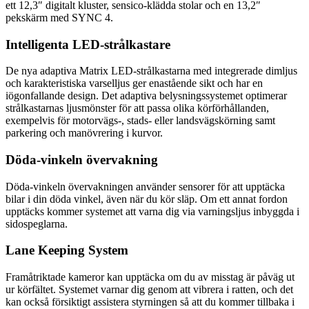
ett 12,3″ digitalt kluster, sensico-klädda stolar och en 13,2″
pekskärm med SYNC 4.
Intelligenta LED-strålkastare
De nya adaptiva Matrix LED-strålkastarna med integrerade dimljus
och karakteristiska varselljus ger enastående sikt och har en
iögonfallande design. Det adaptiva belysningssystemet optimerar
strålkastarnas ljusmönster för att passa olika körförhållanden,
exempelvis för motorvägs-, stads- eller landsvägskörning samt
parkering och manövrering i kurvor.
Döda-vinkeln övervakning
Döda-vinkeln övervakningen använder sensorer för att upptäcka
bilar i din döda vinkel, även när du kör släp. Om ett annat fordon
upptäcks kommer systemet att varna dig via varningsljus inbyggda i
sidospeglarna.
Lane Keeping System
Framåtriktade kameror kan upptäcka om du av misstag är påväg ut
ur körfältet. Systemet varnar dig genom att vibrera i ratten, och det
kan också försiktigt assistera styrningen så att du kommer tillbaka i