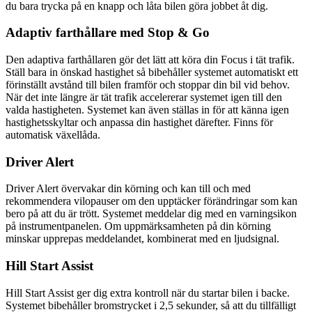
du bara trycka på en knapp och låta bilen göra jobbet åt dig.
Adaptiv farthållare med Stop & Go
Den adaptiva farthållaren gör det lätt att köra din Focus i tät trafik.
Ställ bara in önskad hastighet så bibehåller systemet automatiskt ett
förinställt avstånd till bilen framför och stoppar din bil vid behov.
När det inte längre är tät trafik accelererar systemet igen till den
valda hastigheten. Systemet kan även ställas in för att känna igen
hastighetsskyltar och anpassa din hastighet därefter. Finns för
automatisk växellåda.
Driver Alert
Driver Alert övervakar din körning och kan till och med
rekommendera vilopauser om den upptäcker förändringar som kan
bero på att du är trött. Systemet meddelar dig med en varningsikon
på instrumentpanelen. Om uppmärksamheten på din körning
minskar upprepas meddelandet, kombinerat med en ljudsignal.
Hill Start Assist
Hill Start Assist ger dig extra kontroll när du startar bilen i backe.
Systemet bibehåller bromstrycket i 2,5 sekunder, så att du tillfälligt