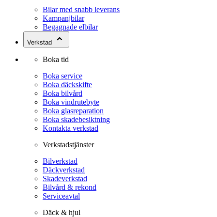
Bilar med snabb leverans
Kampanjbilar
Begagnade elbilar
Verkstad
Boka tid
Boka service
Boka däckskifte
Boka bilvård
Boka vindrutebyte
Boka glasreparation
Boka skadebesiktning
Kontakta verkstad
Verkstadstjänster
Bilverkstad
Däckverkstad
Skadeverkstad
Bilvård & rekond
Serviceavtal
Däck & hjul