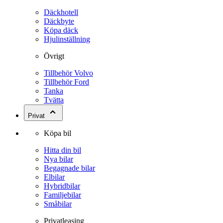
Däckhotell
Däckbyte
Köpa däck
Hjulinställning
Övrigt
Tillbehör Volvo
Tillbehör Ford
Tanka
Tvätta
Privat
Köpa bil
Hitta din bil
Nya bilar
Begagnade bilar
Elbilar
Hybridbilar
Familjebilar
Småbilar
Privatleasing