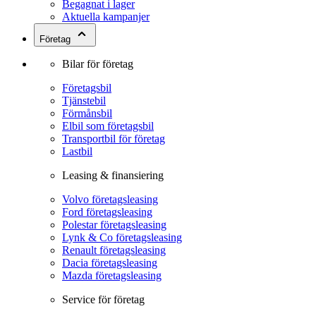
Begagnat i lager
Aktuella kampanjer
Företag
Bilar för företag
Företagsbil
Tjänstebil
Förmånsbil
Elbil som företagsbil
Transportbil för företag
Lastbil
Leasing & finansiering
Volvo företagsleasing
Ford företagsleasing
Polestar företagsleasing
Lynk & Co företagsleasing
Renault företagsleasing
Dacia företagsleasing
Mazda företagsleasing
Service för företag