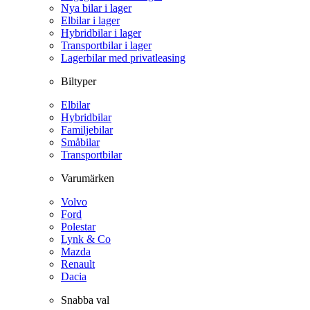
Nya bilar i lager
Elbilar i lager
Hybridbilar i lager
Transportbilar i lager
Lagerbilar med privatleasing
Biltyper
Elbilar
Hybridbilar
Familjebilar
Småbilar
Transportbilar
Varumärken
Volvo
Ford
Polestar
Lynk & Co
Mazda
Renault
Dacia
Snabba val