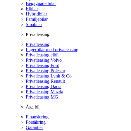
Begagnade bilar
Elbilar
Hybridbilar
Familjebilar
Småbilar
Privatleasing
Privatleasing
Lagerbilar med privatleasing
Privatleasing elbil
Privatleasing Volvo
Privatleasing Ford
Privatleasing Polestar
Privatleasing Lynk & Co
Privatleasing Renault
Privatleasing Dacia
Privatleasing Mazda
Privatleasing MG
Äga bil
Finansiering
Försäkring
Garantier