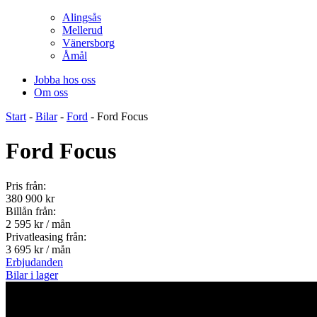
Alingsås
Mellerud
Vänersborg
Åmål
Jobba hos oss
Om oss
Start
-
Bilar
-
Ford
-
Ford Focus
Ford
Focus
Pris från:
380 900
kr
Billån från:
2 595
kr / mån
Privatleasing från:
3 695
kr / mån
Erbjudanden
Bilar i lager