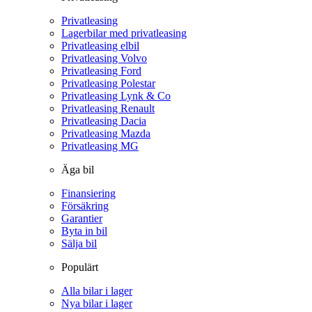
Privatleasing
Lagerbilar med privatleasing
Privatleasing elbil
Privatleasing Volvo
Privatleasing Ford
Privatleasing Polestar
Privatleasing Lynk & Co
Privatleasing Renault
Privatleasing Dacia
Privatleasing Mazda
Privatleasing MG
Äga bil
Finansiering
Försäkring
Garantier
Byta in bil
Sälja bil
Populärt
Alla bilar i lager
Nya bilar i lager