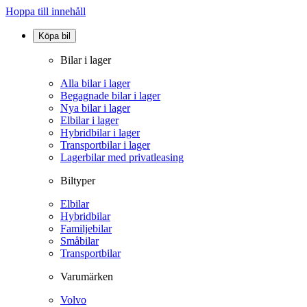
Hoppa till innehåll
Köpa bil
Bilar i lager
Alla bilar i lager
Begagnade bilar i lager
Nya bilar i lager
Elbilar i lager
Hybridbilar i lager
Transportbilar i lager
Lagerbilar med privatleasing
Biltyper
Elbilar
Hybridbilar
Familjebilar
Småbilar
Transportbilar
Varumärken
Volvo