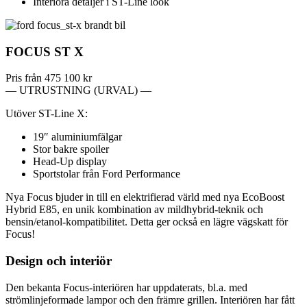
Interiöra detaljer i ST-Line look
FOCUS ST X
Pris från
475 100 kr
— UTRUSTNING (URVAL) —
Utöver ST-Line X:
19″ aluminiumfälgar
Stor bakre spoiler
Head-Up display
Sportstolar från Ford Performance
Nya Focus bjuder in till en elektrifierad värld med nya EcoBoost
Hybrid E85, en unik kombination av mildhybrid-teknik och
bensin/etanol-kompatibilitet. Detta ger också en lägre vägskatt för
Focus!
Design och interiör
Den bekanta Focus-interiören har uppdaterats, bl.a. med
strömlinjeformade lampor och den främre grillen. Interiören har fått