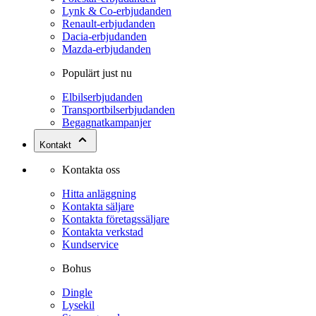
Lynk & Co-erbjudanden
Renault-erbjudanden
Dacia-erbjudanden
Mazda-erbjudanden
Populärt just nu
Elbilserbjudanden
Transportbilserbjudanden
Begagnatkampanjer
Kontakt
Kontakta oss
Hitta anläggning
Kontakta säljare
Kontakta företagssäljare
Kontakta verkstad
Kundservice
Bohus
Dingle
Lysekil