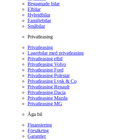
Begagnade bilar
Elbilar
Hybridbilar
Familjebilar
Småbilar
Privatleasing
Privatleasing
Lagerbilar med privatleasing
Privatleasing elbil
Privatleasing Volvo
Privatleasing Ford
Privatleasing Polestar
Privatleasing Lynk & Co
Privatleasing Renault
Privatleasing Dacia
Privatleasing Mazda
Privatleasing MG
Äga bil
Finansiering
Försäkring
Garantier