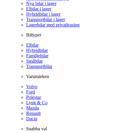
Nya bilar i lager
Elbilar i lager
Hybridbilar i lager
Transportbilar i lager
Lagerbilar med privatleasing
Biltyper
Elbilar
Hybridbilar
Familjebilar
Småbilar
Transportbilar
Varumärken
Volvo
Ford
Polestar
Lynk & Co
Mazda
Renault
Dacia
Snabba val