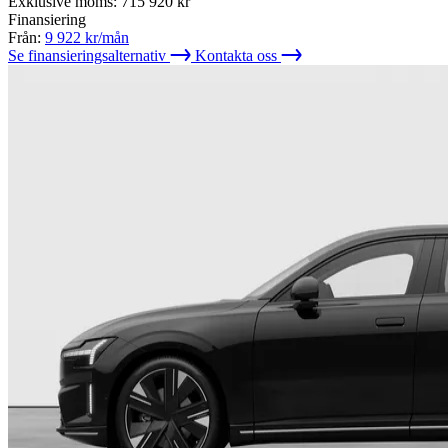
Exklusive moms:
715 920
kr
Finansiering
Från:
9 922
kr/mån
Se finansieringsalternativ
Kontakta oss