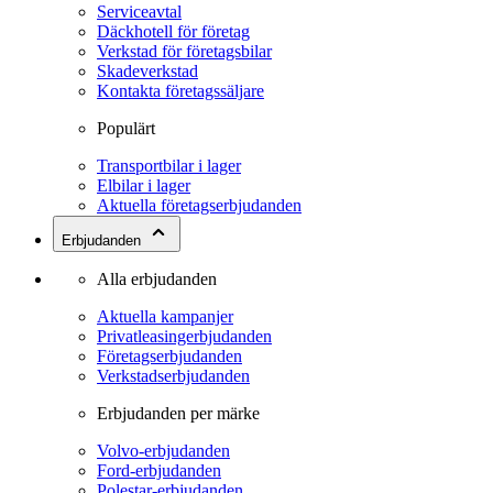
Serviceavtal
Däckhotell för företag
Verkstad för företagsbilar
Skadeverkstad
Kontakta företagssäljare
Populärt
Transportbilar i lager
Elbilar i lager
Aktuella företagserbjudanden
Erbjudanden
Alla erbjudanden
Aktuella kampanjer
Privatleasingerbjudanden
Företagserbjudanden
Verkstadserbjudanden
Erbjudanden per märke
Volvo-erbjudanden
Ford-erbjudanden
Polestar-erbjudanden