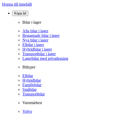
Hoppa till innehåll
Köpa bil
Bilar i lager
Alla bilar i lager
Begagnade bilar i lager
Nya bilar i lager
Elbilar i lager
Hybridbilar i lager
Transportbilar i lager
Lagerbilar med privatleasing
Biltyper
Elbilar
Hybridbilar
Familjebilar
Småbilar
Transportbilar
Varumärken
Volvo