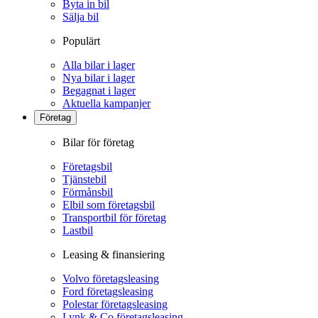
Byta in bil
Sälja bil
Populärt
Alla bilar i lager
Nya bilar i lager
Begagnat i lager
Aktuella kampanjer
Företag
Bilar för företag
Företagsbil
Tjänstebil
Förmånsbil
Elbil som företagsbil
Transportbil för företag
Lastbil
Leasing & finansiering
Volvo företagsleasing
Ford företagsleasing
Polestar företagsleasing
Lynk & Co företagsleasing