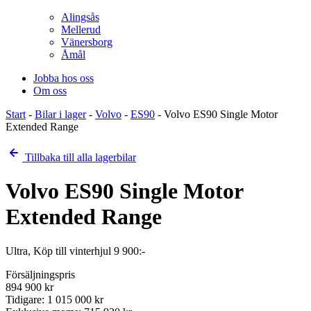
Alingsås
Mellerud
Vänersborg
Åmål
Jobba hos oss
Om oss
Start
-
Bilar i lager
-
Volvo
-
ES90
-
Volvo ES90 Single Motor
Extended Range
Tillbaka till alla lagerbilar
Volvo ES90 Single Motor
Extended Range
Ultra, Köp till vinterhjul 9 900:-
Försäljningspris
894 900
kr
Tidigare:
1 015 000
kr