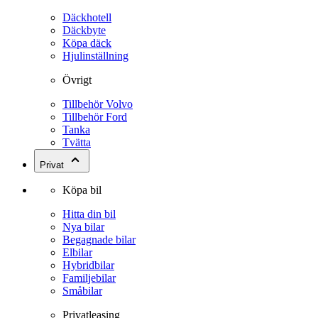
Däckhotell
Däckbyte
Köpa däck
Hjulinställning
Övrigt
Tillbehör Volvo
Tillbehör Ford
Tanka
Tvätta
Privat
Köpa bil
Hitta din bil
Nya bilar
Begagnade bilar
Elbilar
Hybridbilar
Familjebilar
Småbilar
Privatleasing