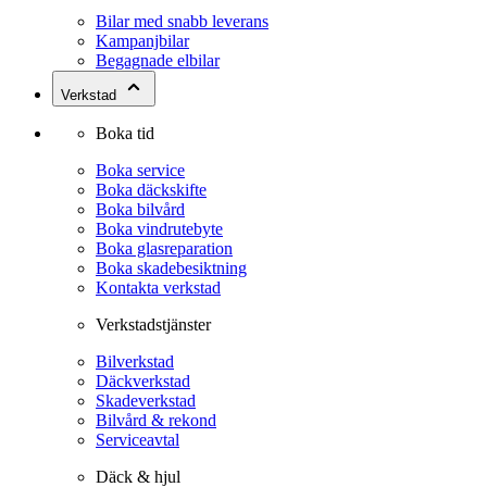
Bilar med snabb leverans
Kampanjbilar
Begagnade elbilar
Verkstad
Boka tid
Boka service
Boka däckskifte
Boka bilvård
Boka vindrutebyte
Boka glasreparation
Boka skadebesiktning
Kontakta verkstad
Verkstadstjänster
Bilverkstad
Däckverkstad
Skadeverkstad
Bilvård & rekond
Serviceavtal
Däck & hjul