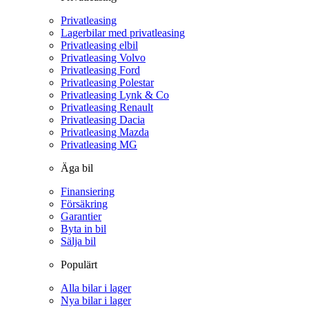
Privatleasing
Lagerbilar med privatleasing
Privatleasing elbil
Privatleasing Volvo
Privatleasing Ford
Privatleasing Polestar
Privatleasing Lynk & Co
Privatleasing Renault
Privatleasing Dacia
Privatleasing Mazda
Privatleasing MG
Äga bil
Finansiering
Försäkring
Garantier
Byta in bil
Sälja bil
Populärt
Alla bilar i lager
Nya bilar i lager