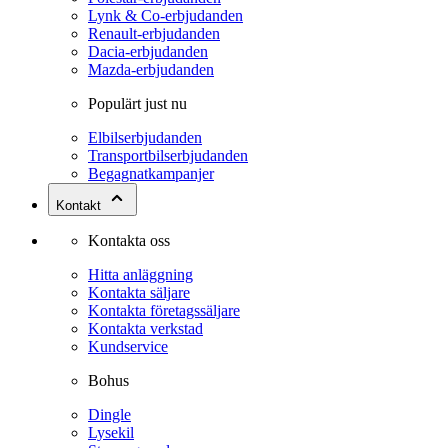
Lynk & Co-erbjudanden
Renault-erbjudanden
Dacia-erbjudanden
Mazda-erbjudanden
Populärt just nu
Elbilserbjudanden
Transportbilserbjudanden
Begagnatkampanjer
Kontakt
Kontakta oss
Hitta anläggning
Kontakta säljare
Kontakta företagssäljare
Kontakta verkstad
Kundservice
Bohus
Dingle
Lysekil