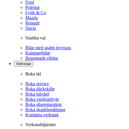
Ford
Polestar
Lynk & Co
Mazda
Renault
Dacia
Snabba val
Bilar med snabb leverans
Kampanjbilar
Begagnade elbilar
Verkstad
Boka tid
Boka service
Boka däckskifte
Boka bilvård
Boka vindrutebyte
Boka glasreparation
Boka skadebesiktning
Kontakta verkstad
Verkstadstjänster