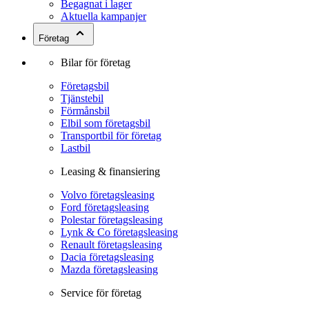
Begagnat i lager
Aktuella kampanjer
Företag
Bilar för företag
Företagsbil
Tjänstebil
Förmånsbil
Elbil som företagsbil
Transportbil för företag
Lastbil
Leasing & finansiering
Volvo företagsleasing
Ford företagsleasing
Polestar företagsleasing
Lynk & Co företagsleasing
Renault företagsleasing
Dacia företagsleasing
Mazda företagsleasing
Service för företag