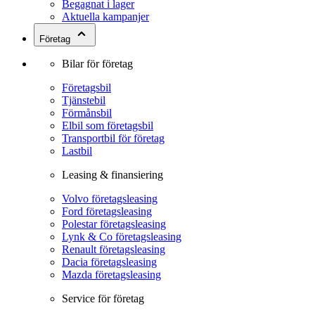
Begagnat i lager
Aktuella kampanjer
Företag
Bilar för företag
Företagsbil
Tjänstebil
Förmånsbil
Elbil som företagsbil
Transportbil för företag
Lastbil
Leasing & finansiering
Volvo företagsleasing
Ford företagsleasing
Polestar företagsleasing
Lynk & Co företagsleasing
Renault företagsleasing
Dacia företagsleasing
Mazda företagsleasing
Service för företag