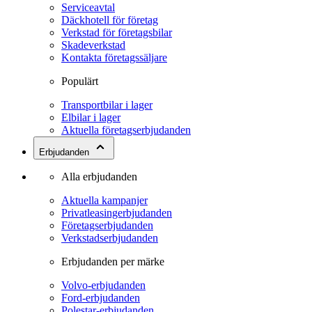
Serviceavtal
Däckhotell för företag
Verkstad för företagsbilar
Skadeverkstad
Kontakta företagssäljare
Populärt
Transportbilar i lager
Elbilar i lager
Aktuella företagserbjudanden
Erbjudanden
Alla erbjudanden
Aktuella kampanjer
Privatleasingerbjudanden
Företagserbjudanden
Verkstadserbjudanden
Erbjudanden per märke
Volvo-erbjudanden
Ford-erbjudanden
Polestar-erbjudanden