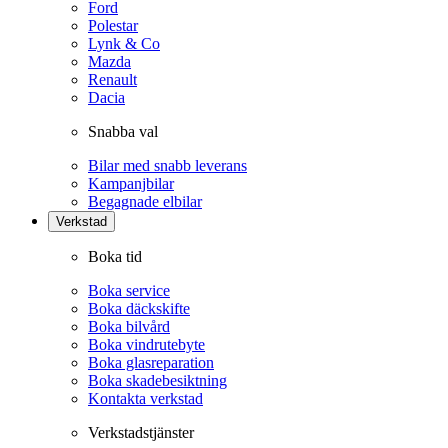
Ford
Polestar
Lynk & Co
Mazda
Renault
Dacia
Snabba val
Bilar med snabb leverans
Kampanjbilar
Begagnade elbilar
Verkstad
Boka tid
Boka service
Boka däckskifte
Boka bilvård
Boka vindrutebyte
Boka glasreparation
Boka skadebesiktning
Kontakta verkstad
Verkstadstjänster