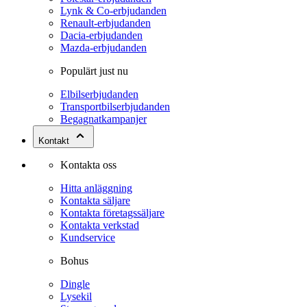
Lynk & Co-erbjudanden
Renault-erbjudanden
Dacia-erbjudanden
Mazda-erbjudanden
Populärt just nu
Elbilserbjudanden
Transportbilserbjudanden
Begagnatkampanjer
Kontakt
Kontakta oss
Hitta anläggning
Kontakta säljare
Kontakta företagssäljare
Kontakta verkstad
Kundservice
Bohus
Dingle
Lysekil