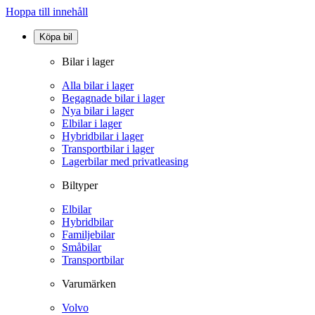
Hoppa till innehåll
Köpa bil
Bilar i lager
Alla bilar i lager
Begagnade bilar i lager
Nya bilar i lager
Elbilar i lager
Hybridbilar i lager
Transportbilar i lager
Lagerbilar med privatleasing
Biltyper
Elbilar
Hybridbilar
Familjebilar
Småbilar
Transportbilar
Varumärken
Volvo