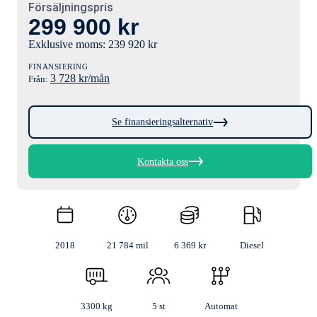
Försäljningspris
299 900
kr
Exklusive moms:
239 920
kr
FINANSIERING
3 728
kr/mån
Från:
Se finansieringsalternativ
Kontakta oss
2018
21 784 mil
6 369 kr
Diesel
3300 kg
5 st
Automat