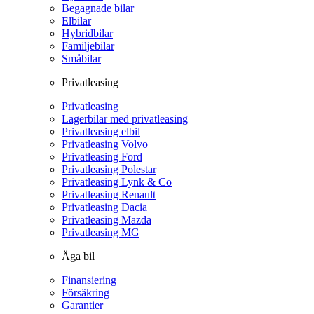
Begagnade bilar
Elbilar
Hybridbilar
Familjebilar
Småbilar
Privatleasing
Privatleasing
Lagerbilar med privatleasing
Privatleasing elbil
Privatleasing Volvo
Privatleasing Ford
Privatleasing Polestar
Privatleasing Lynk & Co
Privatleasing Renault
Privatleasing Dacia
Privatleasing Mazda
Privatleasing MG
Äga bil
Finansiering
Försäkring
Garantier