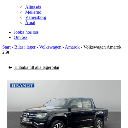
Alingsås
Mellerud
Vänersborg
Åmål
Jobba hos oss
Om oss
Start
-
Bilar i lager
-
Volkswagen
-
Amarok
-
Volkswagen Amarok
2.9t
Tillbaka till alla lagerbilar