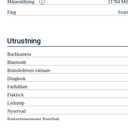
Mätarställning
21784 Mil
Färg
Svart
Utrustning
Backkamera
Bluetooth
Bränsledriven värmare
Dragkrok
Farthållare
Flaklock
Ledramp
Nyservad
Parkeringsensorer fram/bak
Sommarhjul