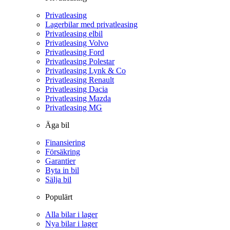
Privatleasing
Lagerbilar med privatleasing
Privatleasing elbil
Privatleasing Volvo
Privatleasing Ford
Privatleasing Polestar
Privatleasing Lynk & Co
Privatleasing Renault
Privatleasing Dacia
Privatleasing Mazda
Privatleasing MG
Äga bil
Finansiering
Försäkring
Garantier
Byta in bil
Sälja bil
Populärt
Alla bilar i lager
Nya bilar i lager