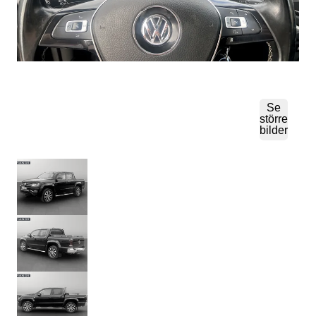
Se
större
bilder