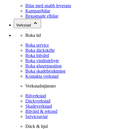
Bilar med snabb leverans
Kampanjbilar
Begagnade elbilar
Verkstad
Boka tid
Boka service
Boka däckskifte
Boka bilvård
Boka vindrutebyte
Boka glasreparation
Boka skadebesiktning
Kontakta verkstad
Verkstadstjänster
Bilverkstad
Däckverkstad
Skadeverkstad
Bilvård & rekond
Serviceavtal
Däck & hjul