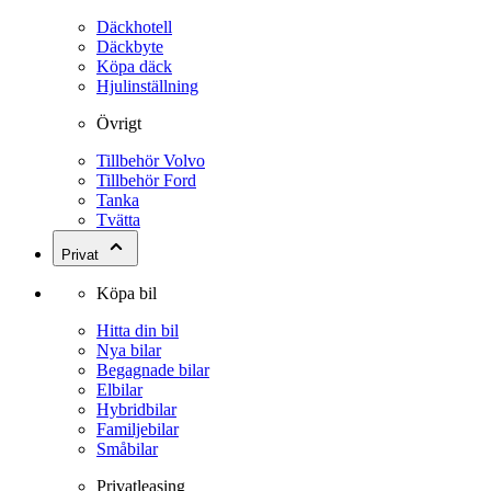
Däckhotell
Däckbyte
Köpa däck
Hjulinställning
Övrigt
Tillbehör Volvo
Tillbehör Ford
Tanka
Tvätta
Privat
Köpa bil
Hitta din bil
Nya bilar
Begagnade bilar
Elbilar
Hybridbilar
Familjebilar
Småbilar
Privatleasing