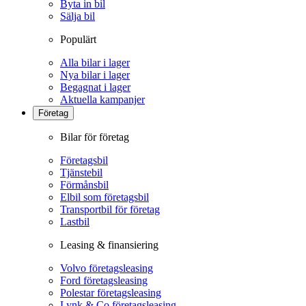
Byta in bil
Sälja bil
Populärt
Alla bilar i lager
Nya bilar i lager
Begagnat i lager
Aktuella kampanjer
Företag
Bilar för företag
Företagsbil
Tjänstebil
Förmånsbil
Elbil som företagsbil
Transportbil för företag
Lastbil
Leasing & finansiering
Volvo företagsleasing
Ford företagsleasing
Polestar företagsleasing
Lynk & Co företagsleasing