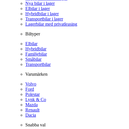
Nya bilar i lager
Elbilar i lager
Hybridbilar i lager
Transportbilar i lager
Lagerbilar med privatleasing
Biltyper
Elbilar
Hybridbilar
Familjebilar
Småbilar
Transportbilar
Varumärken
Volvo
Ford
Polestar
Lynk & Co
Mazda
Renault
Dacia
Snabba val