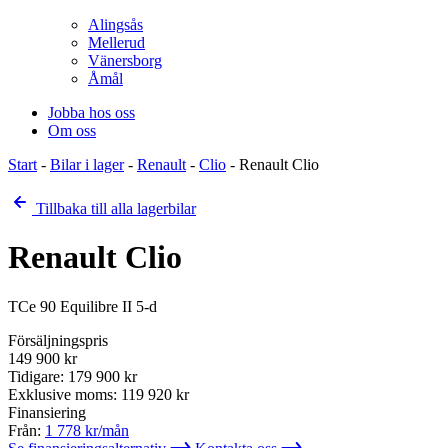
Alingsås
Mellerud
Vänersborg
Åmål
Jobba hos oss
Om oss
Start
-
Bilar i lager
-
Renault
-
Clio
-
Renault Clio
Tillbaka till alla lagerbilar
Renault Clio
TCe 90 Equilibre II 5-d
Försäljningspris
149 900
kr
Tidigare:
179 900
kr
Exklusive moms:
119 920
kr
Finansiering
Från:
1 778
kr/mån