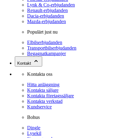
Lynk & Co-erbjudanden
Renault-erbjudanden
Dacia-erbjudanden
Mazda-erbjudanden
Populärt just nu
Elbilserbjudanden
Transportbilserbjudanden
Begagnatkampanjer
Kontakt
Kontakta oss
Hitta anläggning
Kontakta säljare
Kontakta företagssäljare
Kontakta verkstad
Kundservice
Bohus
Dingle
Lysekil