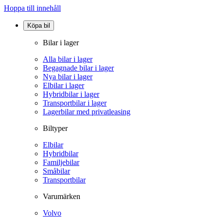
Hoppa till innehåll
Köpa bil
Bilar i lager
Alla bilar i lager
Begagnade bilar i lager
Nya bilar i lager
Elbilar i lager
Hybridbilar i lager
Transportbilar i lager
Lagerbilar med privatleasing
Biltyper
Elbilar
Hybridbilar
Familjebilar
Småbilar
Transportbilar
Varumärken
Volvo