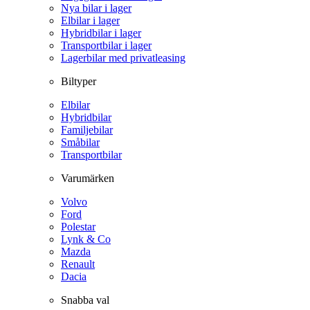
Nya bilar i lager
Elbilar i lager
Hybridbilar i lager
Transportbilar i lager
Lagerbilar med privatleasing
Biltyper
Elbilar
Hybridbilar
Familjebilar
Småbilar
Transportbilar
Varumärken
Volvo
Ford
Polestar
Lynk & Co
Mazda
Renault
Dacia
Snabba val