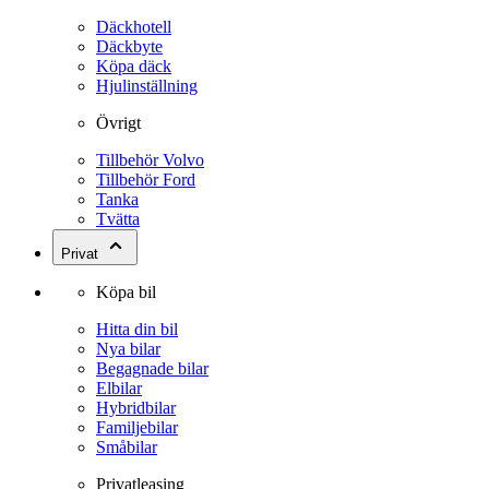
Däckhotell
Däckbyte
Köpa däck
Hjulinställning
Övrigt
Tillbehör Volvo
Tillbehör Ford
Tanka
Tvätta
Privat
Köpa bil
Hitta din bil
Nya bilar
Begagnade bilar
Elbilar
Hybridbilar
Familjebilar
Småbilar
Privatleasing