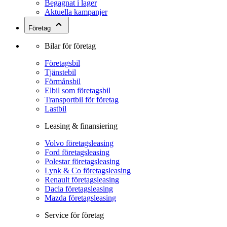
Begagnat i lager
Aktuella kampanjer
Företag
Bilar för företag
Företagsbil
Tjänstebil
Förmånsbil
Elbil som företagsbil
Transportbil för företag
Lastbil
Leasing & finansiering
Volvo företagsleasing
Ford företagsleasing
Polestar företagsleasing
Lynk & Co företagsleasing
Renault företagsleasing
Dacia företagsleasing
Mazda företagsleasing
Service för företag