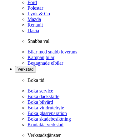
Ford
Polestar
Lynk & Co
Mazda
Renault
Dacia
Snabba val
Bilar med snabb leverans
Kampanjbilar
Begagnade elbilar
Verkstad
Boka tid
Boka service
Boka däckskifte
Boka bilvård
Boka vindrutebyte
Boka glasreparation
Boka skadebesiktning
Kontakta verkstad
Verkstadstjänster