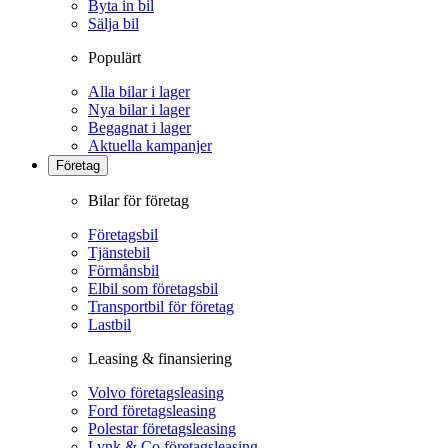
Byta in bil
Sälja bil
Populärt
Alla bilar i lager
Nya bilar i lager
Begagnat i lager
Aktuella kampanjer
Företag
Bilar för företag
Företagsbil
Tjänstebil
Förmånsbil
Elbil som företagsbil
Transportbil för företag
Lastbil
Leasing & finansiering
Volvo företagsleasing
Ford företagsleasing
Polestar företagsleasing
Lynk & Co företagsleasing