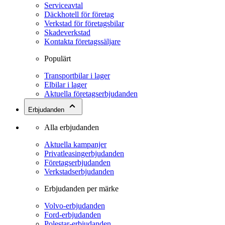
Serviceavtal
Däckhotell för företag
Verkstad för företagsbilar
Skadeverkstad
Kontakta företagssäljare
Populärt
Transportbilar i lager
Elbilar i lager
Aktuella företagserbjudanden
Erbjudanden
Alla erbjudanden
Aktuella kampanjer
Privatleasingerbjudanden
Företagserbjudanden
Verkstadserbjudanden
Erbjudanden per märke
Volvo-erbjudanden
Ford-erbjudanden
Polestar-erbjudanden