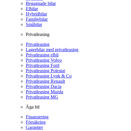
Begagnade bilar
Elbilar
Hybridbilar
Familjebilar
Småbilar
Privatleasing
Privatleasing
Lagerbilar med privatleasing
Privatleasing elbil
Privatleasing Volvo
Privatleasing Ford
Privatleasing Polestar
Privatleasing Lynk & Co
Privatleasing Renault
Privatleasing Dacia
Privatleasing Mazda
Privatleasing MG
Äga bil
Finansiering
Försäkring
Garantier