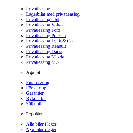
Privatleasing
Lagerbilar med privatleasing
Privatleasing elbil
Privatleasing Volvo
Privatleasing Ford
Privatleasing Polestar
Privatleasing Lynk & Co
Privatleasing Renault
Privatleasing Dacia
Privatleasing Mazda
Privatleasing MG
Äga bil
Finansiering
Försäkring
Garantier
Byta in bil
Sälja bil
Populärt
Alla bilar i lager
Nya bilar i lager