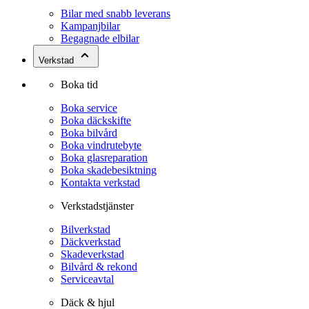
Bilar med snabb leverans
Kampanjbilar
Begagnade elbilar
Verkstad
Boka tid
Boka service
Boka däckskifte
Boka bilvård
Boka vindrutebyte
Boka glasreparation
Boka skadebesiktning
Kontakta verkstad
Verkstadstjänster
Bilverkstad
Däckverkstad
Skadeverkstad
Bilvård & rekond
Serviceavtal
Däck & hjul