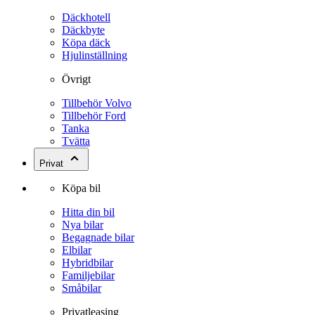
Däckhotell
Däckbyte
Köpa däck
Hjulinställning
Övrigt
Tillbehör Volvo
Tillbehör Ford
Tanka
Tvätta
Privat
Köpa bil
Hitta din bil
Nya bilar
Begagnade bilar
Elbilar
Hybridbilar
Familjebilar
Småbilar
Privatleasing