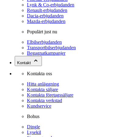
Lynk & Co-erbjudanden
Renault-erbjudanden
Dacia-erbjudanden
Mazda-erbjudanden
Populärt just nu
Elbilserbjudanden
Transportbilserbjudanden
Begagnatkampanjer
Kontakt
Kontakta oss
Hitta anläggning
Kontakta säljare
Kontakta företagssäljare
Kontakta verkstad
Kundservice
Bohus
Dingle
Lysekil