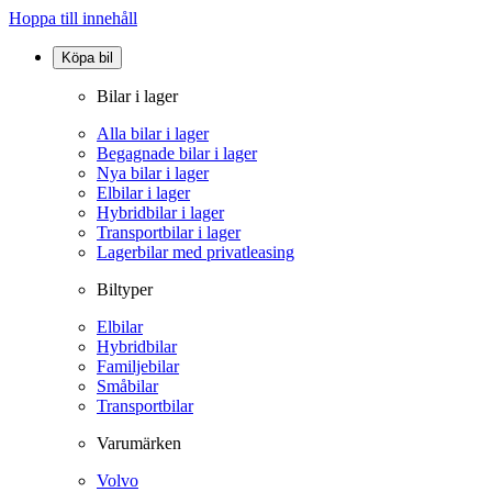
Hoppa till innehåll
Köpa bil
Bilar i lager
Alla bilar i lager
Begagnade bilar i lager
Nya bilar i lager
Elbilar i lager
Hybridbilar i lager
Transportbilar i lager
Lagerbilar med privatleasing
Biltyper
Elbilar
Hybridbilar
Familjebilar
Småbilar
Transportbilar
Varumärken
Volvo