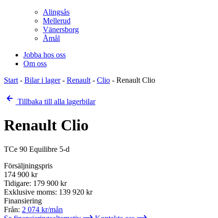
Alingsås
Mellerud
Vänersborg
Åmål
Jobba hos oss
Om oss
Start
-
Bilar i lager
-
Renault
-
Clio
-
Renault Clio
Tillbaka till alla lagerbilar
Renault Clio
TCe 90 Equilibre 5-d
Försäljningspris
174 900
kr
Tidigare:
179 900
kr
Exklusive moms:
139 920
kr
Finansiering
Från:
2 074
kr/mån