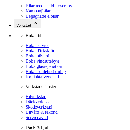
Bilar med snabb leverans
Kampanjbilar
Begagnade elbilar
Verkstad
Boka tid
Boka service
Boka däckskifte
Boka bilvård
Boka vindrutebyte
Boka glasreparation
Boka skadebesiktning
Kontakta verkstad
Verkstadstjänster
Bilverkstad
Däckverkstad
Skadeverkstad
Bilvård & rekond
Serviceavtal
Däck & hjul