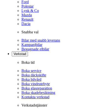
Ford
Polestar
Lynk & Co
Mazda
Renault
Dacia
Snabba val
Bilar med snabb leverans
Kampanjbilar
Begagnade elbilar
Verkstad
Boka tid
Boka service
Boka däckskifte
Boka bilvård
Boka vindrutebyte
Boka glasreparation
Boka skadebesiktning
Kontakta verkstad
Verkstadstjänster