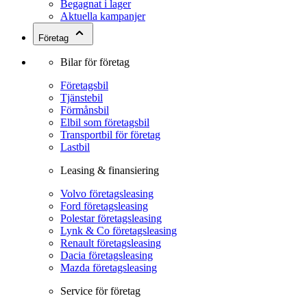
Begagnat i lager
Aktuella kampanjer
Företag
Bilar för företag
Företagsbil
Tjänstebil
Förmånsbil
Elbil som företagsbil
Transportbil för företag
Lastbil
Leasing & finansiering
Volvo företagsleasing
Ford företagsleasing
Polestar företagsleasing
Lynk & Co företagsleasing
Renault företagsleasing
Dacia företagsleasing
Mazda företagsleasing
Service för företag