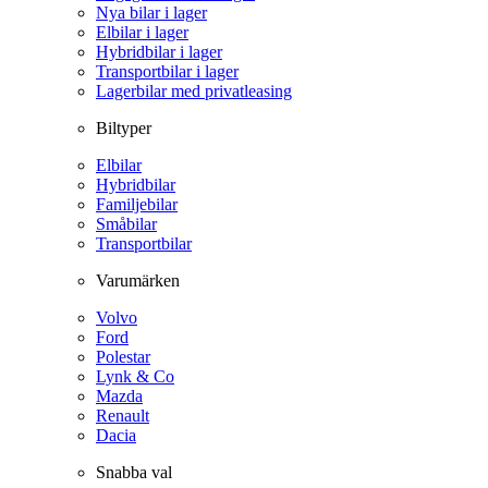
Nya bilar i lager
Elbilar i lager
Hybridbilar i lager
Transportbilar i lager
Lagerbilar med privatleasing
Biltyper
Elbilar
Hybridbilar
Familjebilar
Småbilar
Transportbilar
Varumärken
Volvo
Ford
Polestar
Lynk & Co
Mazda
Renault
Dacia
Snabba val