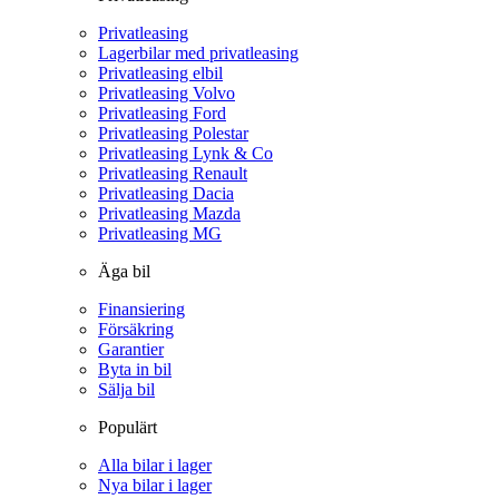
Privatleasing
Lagerbilar med privatleasing
Privatleasing elbil
Privatleasing Volvo
Privatleasing Ford
Privatleasing Polestar
Privatleasing Lynk & Co
Privatleasing Renault
Privatleasing Dacia
Privatleasing Mazda
Privatleasing MG
Äga bil
Finansiering
Försäkring
Garantier
Byta in bil
Sälja bil
Populärt
Alla bilar i lager
Nya bilar i lager