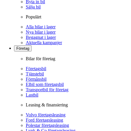
Byta in bil
Sälja bil
Populärt
Alla bilar i lager
Nya bilar i lager
Begagnat i lager
Aktuella kampanjer
Företag
Bilar för företag
Företagsbil
Tjänstebil
Förmånsbil
Elbil som företagsbil
Transportbil för företag
Lastbil
Leasing & finansiering
Volvo företagsleasing
Ford företagsleasing
Polestar företagsleasing
Lynk & Co företagsleasing