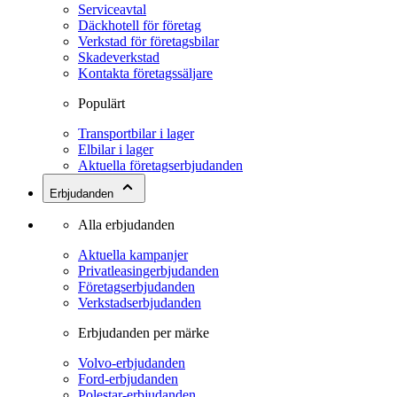
Serviceavtal
Däckhotell för företag
Verkstad för företagsbilar
Skadeverkstad
Kontakta företagssäljare
Populärt
Transportbilar i lager
Elbilar i lager
Aktuella företagserbjudanden
Erbjudanden
Alla erbjudanden
Aktuella kampanjer
Privatleasingerbjudanden
Företagserbjudanden
Verkstadserbjudanden
Erbjudanden per märke
Volvo-erbjudanden
Ford-erbjudanden
Polestar-erbjudanden