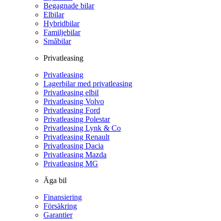
Begagnade bilar
Elbilar
Hybridbilar
Familjebilar
Småbilar
Privatleasing
Privatleasing
Lagerbilar med privatleasing
Privatleasing elbil
Privatleasing Volvo
Privatleasing Ford
Privatleasing Polestar
Privatleasing Lynk & Co
Privatleasing Renault
Privatleasing Dacia
Privatleasing Mazda
Privatleasing MG
Äga bil
Finansiering
Försäkring
Garantier