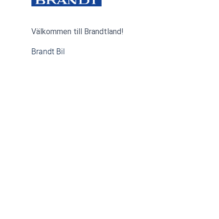
Välkommen till Brandtland!
Brandt Bil
Brandt Lastvagnar
Brandt Båt
© 2024 Brandt Bil. All rights reserved.