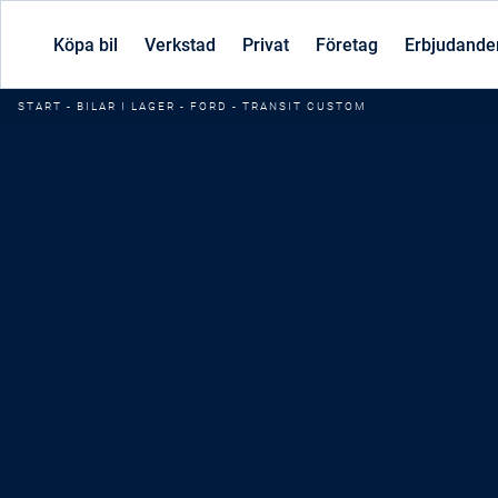
Köpa bil
Verkstad
Privat
Företag
Erbjudande
START
-
BILAR I LAGER
-
FORD
-
TRANSIT CUSTOM