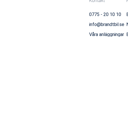
Kontakt
0775 - 20 10 10
B
info@brandtbil.se
Våra anläggningar
Visselblåsartjänst