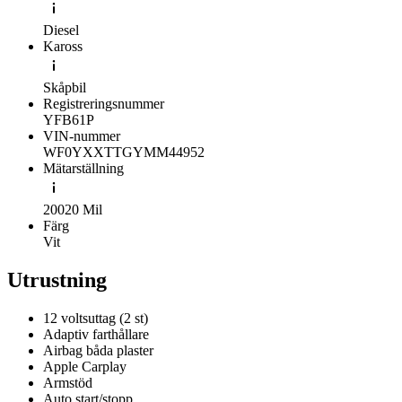
Diesel
Kaross
Skåpbil
Registreringsnummer
YFB61P
VIN-nummer
WF0YXXTTGYMM44952
Mätarställning
20020 Mil
Färg
Vit
Utrustning
12 voltsuttag (2 st)
Adaptiv farthållare
Airbag båda plaster
Apple Carplay
Armstöd
Auto start/stopp