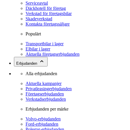
Serviceavtal
Däckhotell för företag
Verkstad för företagsbilar
Skadeverkstad
Kontakta företagssäljare
Populärt
Transportbilar i lager
Elbilar i lager
Aktuella företagserbjudanden
Erbjudanden
Alla erbjudanden
Aktuella kampanjer
Privatleasingerbjudanden
Företagserbjudanden
Verkstadserbjudanden
Erbjudanden per märke
Volvo-erbjudanden
Ford-erbjudanden
Polestar-erbjudanden