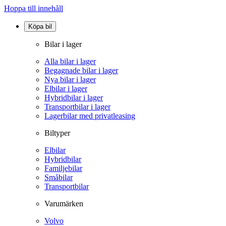
Hoppa till innehåll
Köpa bil
Bilar i lager
Alla bilar i lager
Begagnade bilar i lager
Nya bilar i lager
Elbilar i lager
Hybridbilar i lager
Transportbilar i lager
Lagerbilar med privatleasing
Biltyper
Elbilar
Hybridbilar
Familjebilar
Småbilar
Transportbilar
Varumärken
Volvo