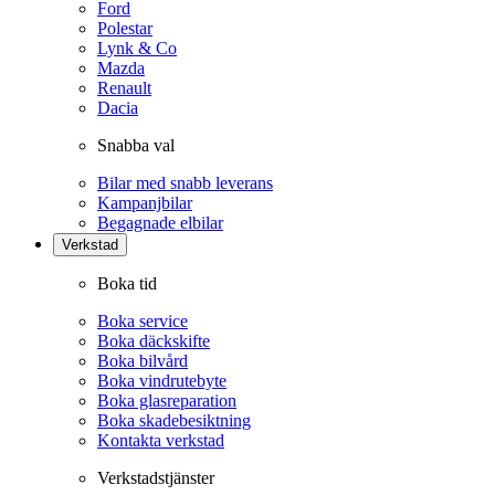
Ford
Polestar
Lynk & Co
Mazda
Renault
Dacia
Snabba val
Bilar med snabb leverans
Kampanjbilar
Begagnade elbilar
Verkstad
Boka tid
Boka service
Boka däckskifte
Boka bilvård
Boka vindrutebyte
Boka glasreparation
Boka skadebesiktning
Kontakta verkstad
Verkstadstjänster