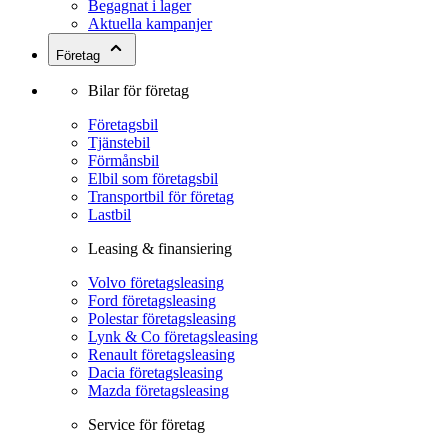
Begagnat i lager
Aktuella kampanjer
Företag
Bilar för företag
Företagsbil
Tjänstebil
Förmånsbil
Elbil som företagsbil
Transportbil för företag
Lastbil
Leasing & finansiering
Volvo företagsleasing
Ford företagsleasing
Polestar företagsleasing
Lynk & Co företagsleasing
Renault företagsleasing
Dacia företagsleasing
Mazda företagsleasing
Service för företag