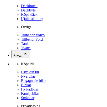
Däckhotell
Däckbyte
Köpa däck
Hjulinställning
Övrigt
Tillbehör Volvo
Tillbehör Ford
Tanka
Tvätta
Privat
Köpa bil
Hitta din bil
Nya bilar
Begagnade bilar
Elbilar
Hybridbilar
Familjebilar
Småbilar
Privatleasing