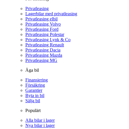
Privatleasing
Lagerbilar med privatleasing
Privatleasing elbil
Privatleasing Volvo
Privatleasing Ford
Privatleasing Polestar
Privatleasing Lynk & Co
Privatleasing Renault
Privatleasing Dacia
Privatleasing Mazda
Privatleasing MG
Äga bil
Finansiering
Försäkring
Garantier
Byta in bil
Sälja bil
Populärt
Alla bilar i lager
Nya bilar i lager