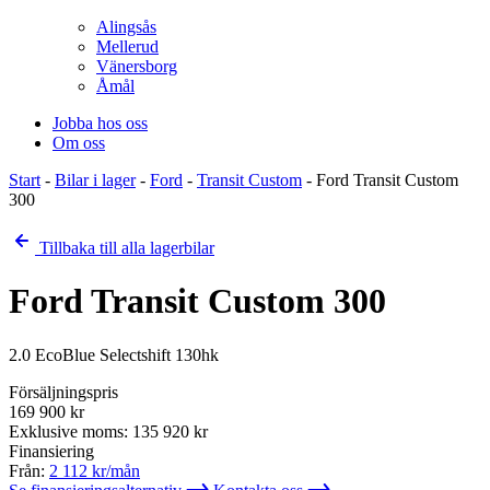
Alingsås
Mellerud
Vänersborg
Åmål
Jobba hos oss
Om oss
Start
-
Bilar i lager
-
Ford
-
Transit Custom
-
Ford Transit Custom
300
Tillbaka till alla lagerbilar
Ford Transit Custom 300
2.0 EcoBlue Selectshift 130hk
Försäljningspris
169 900
kr
Exklusive moms:
135 920
kr
Finansiering
Från:
2 112
kr/mån