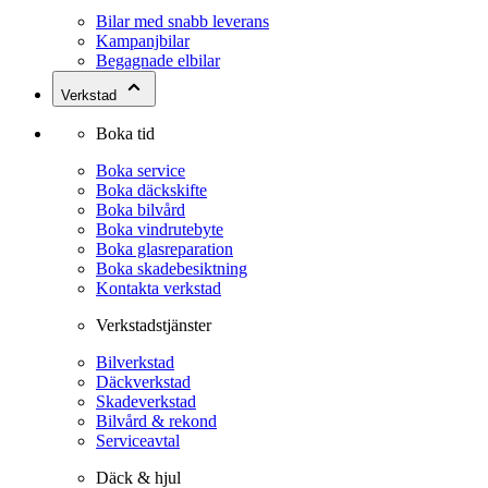
Bilar med snabb leverans
Kampanjbilar
Begagnade elbilar
Verkstad
Boka tid
Boka service
Boka däckskifte
Boka bilvård
Boka vindrutebyte
Boka glasreparation
Boka skadebesiktning
Kontakta verkstad
Verkstadstjänster
Bilverkstad
Däckverkstad
Skadeverkstad
Bilvård & rekond
Serviceavtal
Däck & hjul