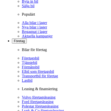
Byta in bil
Sälja bil
Populärt
Alla bilar i lager
Nya bilar i lager
Begagnat i lager
Aktuella kampanjer
Företag
Bilar för företag
Företagsbil
Tjänstebil
Förmånsbil
Elbil som företagsbil
Transportbil för företag
Lastbil
Leasing & finansiering
Volvo företagsleasing
Ford företagsleasing
Polestar företagsleasing
Lynk & Co företagsleasing