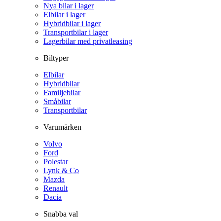
Nya bilar i lager
Elbilar i lager
Hybridbilar i lager
Transportbilar i lager
Lagerbilar med privatleasing
Biltyper
Elbilar
Hybridbilar
Familjebilar
Småbilar
Transportbilar
Varumärken
Volvo
Ford
Polestar
Lynk & Co
Mazda
Renault
Dacia
Snabba val