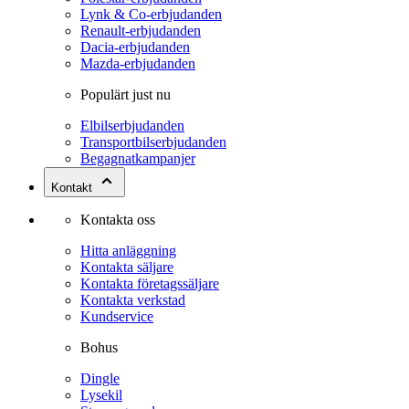
Lynk & Co-erbjudanden
Renault-erbjudanden
Dacia-erbjudanden
Mazda-erbjudanden
Populärt just nu
Elbilserbjudanden
Transportbilserbjudanden
Begagnatkampanjer
Kontakt
Kontakta oss
Hitta anläggning
Kontakta säljare
Kontakta företagssäljare
Kontakta verkstad
Kundservice
Bohus
Dingle
Lysekil