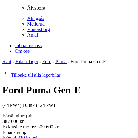
Älvsborg
Alingsås
Mellerud
Vänersborg
Åmål
Jobba hos oss
Om oss
Start
-
Bilar i lager
-
Ford
-
Puma
-
Ford Puma Gen-E
Tillbaka till alla lagerbilar
Ford Puma Gen-E
(44 kWh) 168hk (124 kW)
Försäljningspris
387 000
kr
Exklusive moms:
309 600
kr
Finansiering
Från:
4 810
kr/mån