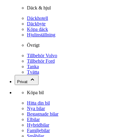
Däck & hjul
Däckhotell
Däckbyte
Köpa däck
Hjulinställning
Övrigt
Tillbehör Volvo
Tillbehör Ford
Tanka
Tvätta
Privat
Köpa bil
Hitta din bil
Nya bilar
Begagnade bilar
Elbilar
Hybridbilar
Familjebilar
Småbilar