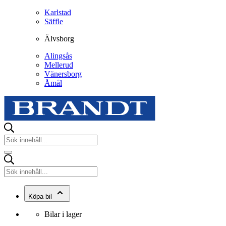
Karlstad
Säffle
Älvsborg
Alingsås
Mellerud
Vänersborg
Åmål
Köpa bil
Bilar i lager