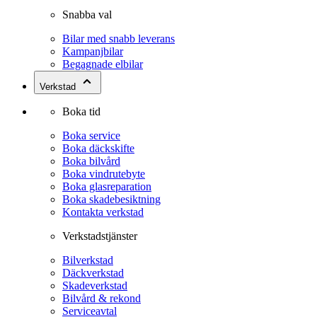
Snabba val
Bilar med snabb leverans
Kampanjbilar
Begagnade elbilar
Verkstad
Boka tid
Boka service
Boka däckskifte
Boka bilvård
Boka vindrutebyte
Boka glasreparation
Boka skadebesiktning
Kontakta verkstad
Verkstadstjänster
Bilverkstad
Däckverkstad
Skadeverkstad
Bilvård & rekond
Serviceavtal