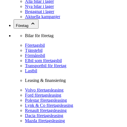
Alla bilar i lager
Nya bilar i lager
Begagnat i lager
Aktuella kampanjer
Företag
Bilar för företag
Företagsbil
Tjänstebil
Förmånsbil
Elbil som företagsbil
Transportbil för företag
Lastbil
Leasing & finansiering
Volvo företagsleasing
Ford företagsleasing
Polestar företagsleasing
Lynk & Co företagsleasing
Renault företagsleasing
Dacia företagsleasing
Mazda företagsleasing