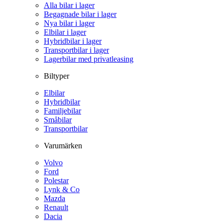
Alla bilar i lager
Begagnade bilar i lager
Nya bilar i lager
Elbilar i lager
Hybridbilar i lager
Transportbilar i lager
Lagerbilar med privatleasing
Biltyper
Elbilar
Hybridbilar
Familjebilar
Småbilar
Transportbilar
Varumärken
Volvo
Ford
Polestar
Lynk & Co
Mazda
Renault
Dacia