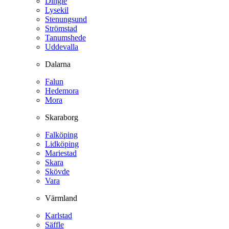
Dingle
Lysekil
Stenungsund
Strömstad
Tanumshede
Uddevalla
Dalarna
Falun
Hedemora
Mora
Skaraborg
Falköping
Lidköping
Mariestad
Skara
Skövde
Vara
Värmland
Karlstad
Säffle