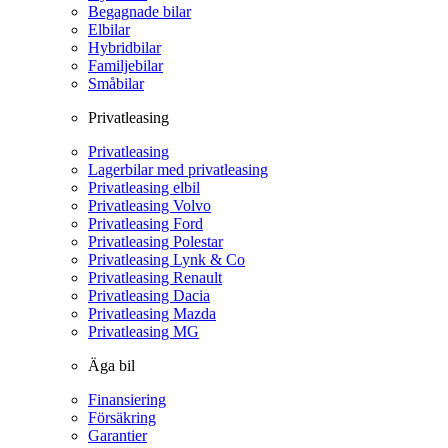
Begagnade bilar
Elbilar
Hybridbilar
Familjebilar
Småbilar
Privatleasing
Privatleasing
Lagerbilar med privatleasing
Privatleasing elbil
Privatleasing Volvo
Privatleasing Ford
Privatleasing Polestar
Privatleasing Lynk & Co
Privatleasing Renault
Privatleasing Dacia
Privatleasing Mazda
Privatleasing MG
Äga bil
Finansiering
Försäkring
Garantier