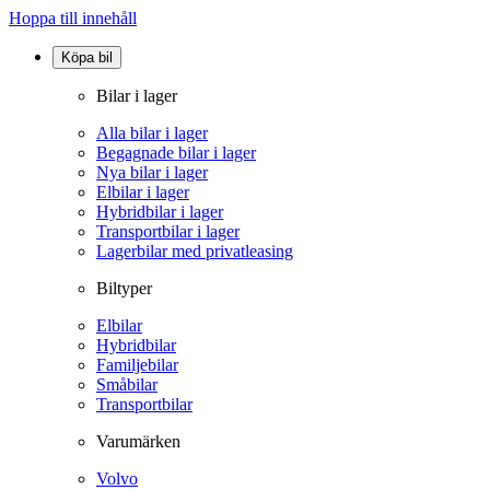
Hoppa till innehåll
Köpa bil
Bilar i lager
Alla bilar i lager
Begagnade bilar i lager
Nya bilar i lager
Elbilar i lager
Hybridbilar i lager
Transportbilar i lager
Lagerbilar med privatleasing
Biltyper
Elbilar
Hybridbilar
Familjebilar
Småbilar
Transportbilar
Varumärken
Volvo