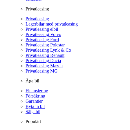
Privatleasing
Privatleasing
Lagerbilar med privatleasing
Privatleasing elbil
Privatleasing Volvo
Privatleasing Ford
Privatleasing Polestar
Privatleasing Lynk & Co
Privatleasing Renault
Privatleasing Dacia
Privatleasing Mazda
Privatleasing MG
Äga bil
Finansiering
Försäkring
Garantier
Byta in bil
Sälja bil
Populärt