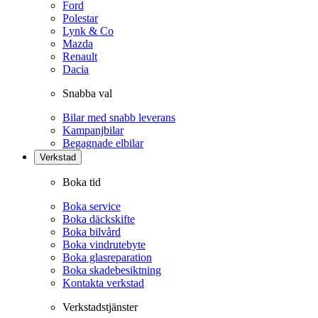
Ford
Polestar
Lynk & Co
Mazda
Renault
Dacia
Snabba val
Bilar med snabb leverans
Kampanjbilar
Begagnade elbilar
Verkstad
Boka tid
Boka service
Boka däckskifte
Boka bilvård
Boka vindrutebyte
Boka glasreparation
Boka skadebesiktning
Kontakta verkstad
Verkstadstjänster