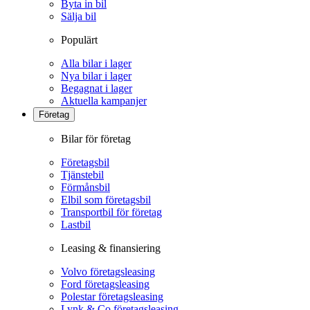
Byta in bil
Sälja bil
Populärt
Alla bilar i lager
Nya bilar i lager
Begagnat i lager
Aktuella kampanjer
Företag
Bilar för företag
Företagsbil
Tjänstebil
Förmånsbil
Elbil som företagsbil
Transportbil för företag
Lastbil
Leasing & finansiering
Volvo företagsleasing
Ford företagsleasing
Polestar företagsleasing
Lynk & Co företagsleasing