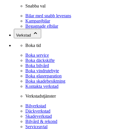
Snabba val
Bilar med snabb leverans
Kampanjbilar
Begagnade elbilar
Verkstad
Boka tid
Boka service
Boka däckskifte
Boka bilvård
Boka vindrutebyte
Boka glasreparation
Boka skadebesiktning
Kontakta verkstad
Verkstadstjänster
Bilverkstad
Däckverkstad
Skadeverkstad
Bilvård & rekond
Serviceavtal