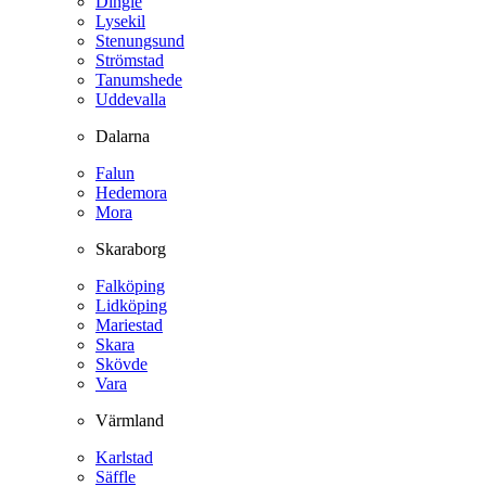
Dingle
Lysekil
Stenungsund
Strömstad
Tanumshede
Uddevalla
Dalarna
Falun
Hedemora
Mora
Skaraborg
Falköping
Lidköping
Mariestad
Skara
Skövde
Vara
Värmland
Karlstad
Säffle