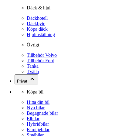
Däck & hjul
Däckhotell
Däckbyte
Köpa däck
Hjulinställning
Övrigt
Tillbehör Volvo
Tillbehör Ford
Tanka
Tvätta
Privat
Köpa bil
Hitta din bil
Nya bilar
Begagnade bilar
Elbilar
Hybridbilar
Familjebilar
Småbilar