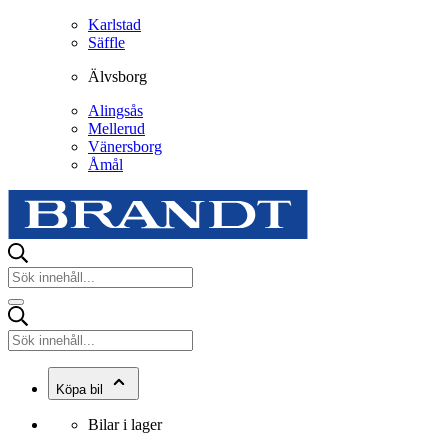
Karlstad
Säffle
Älvsborg
Alingsås
Mellerud
Vänersborg
Åmål
Köpa bil
Bilar i lager