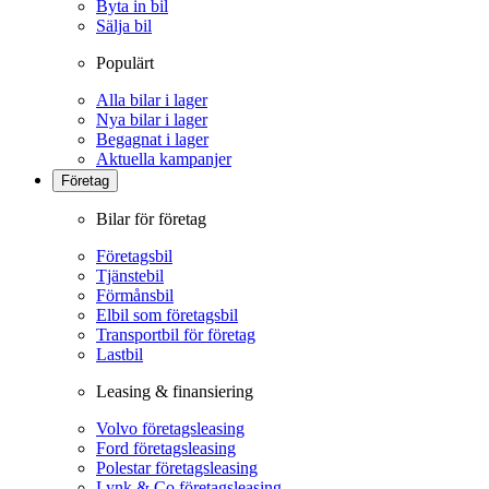
Byta in bil
Sälja bil
Populärt
Alla bilar i lager
Nya bilar i lager
Begagnat i lager
Aktuella kampanjer
Företag
Bilar för företag
Företagsbil
Tjänstebil
Förmånsbil
Elbil som företagsbil
Transportbil för företag
Lastbil
Leasing & finansiering
Volvo företagsleasing
Ford företagsleasing
Polestar företagsleasing
Lynk & Co företagsleasing