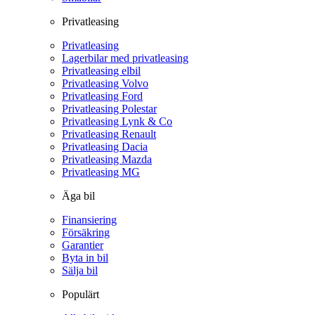
Privatleasing
Privatleasing
Lagerbilar med privatleasing
Privatleasing elbil
Privatleasing Volvo
Privatleasing Ford
Privatleasing Polestar
Privatleasing Lynk & Co
Privatleasing Renault
Privatleasing Dacia
Privatleasing Mazda
Privatleasing MG
Äga bil
Finansiering
Försäkring
Garantier
Byta in bil
Sälja bil
Populärt