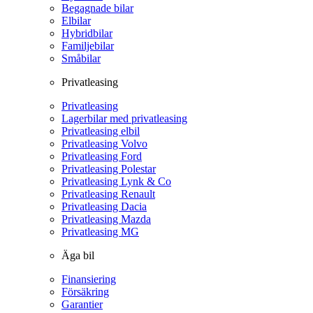
Begagnade bilar
Elbilar
Hybridbilar
Familjebilar
Småbilar
Privatleasing
Privatleasing
Lagerbilar med privatleasing
Privatleasing elbil
Privatleasing Volvo
Privatleasing Ford
Privatleasing Polestar
Privatleasing Lynk & Co
Privatleasing Renault
Privatleasing Dacia
Privatleasing Mazda
Privatleasing MG
Äga bil
Finansiering
Försäkring
Garantier