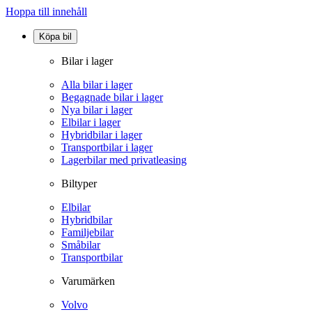
Hoppa till innehåll
Köpa bil
Bilar i lager
Alla bilar i lager
Begagnade bilar i lager
Nya bilar i lager
Elbilar i lager
Hybridbilar i lager
Transportbilar i lager
Lagerbilar med privatleasing
Biltyper
Elbilar
Hybridbilar
Familjebilar
Småbilar
Transportbilar
Varumärken
Volvo