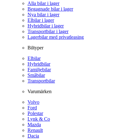
Alla bilar i lager
Begagnade bilar i lager
Nya bilar i lager
Elbilar i lager
Hybridbilar i lager
Transportbilar i lager
Lagerbilar med privatleasing
Biltyper
Elbilar
Hybridbilar
Familjebilar
Småbilar
Transportbilar
Varumärken
Volvo
Ford
Polestar
Lynk & Co
Mazda
Renault
Dacia