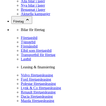
Alla bilar i lager
Nya bilar i lager
Begagnat i lager
Aktuella kampanjer
Företag
Bilar för företag
Företagsbil
Tjänstebil
Förmånsbil
Elbil som företagsbil
Transportbil för företag
Lastbil
Leasing & finansiering
Volvo företagsleasing
Ford företagsleasing
Polestar företagsleasing
Lynk & Co företagsleasing
Renault företagsleasing
Dacia företagsleasing
Mazda företagsleasing