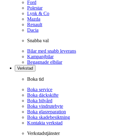
Ford
Polestar
Lynk & Co
Mazda
Renault
Dacia
Snabba val
Bilar med snabb leverans
Kampanjbilar
Begagnade elbilar
Verkstad
Boka tid
Boka service
Boka däckskifte
Boka bilvård
Boka vindrutebyte
Boka glasreparation
Boka skadebesiktning
Kontakta verkstad
Verkstadstjänster