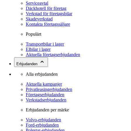
Serviceavtal
Däckhotell för företag
Verkstad för företagsbilar
Skadeverkstad
Kontakta företagssäljare
Populärt
Transportbilar i lager
Elbilar i lager
Aktuella företagserbjudanden
Erbjudanden
Alla erbjudanden
Aktuella kampanjer
Privatleasingerbjudanden
Företagserbjudanden
Verkstadserbjudanden
Erbjudanden per märke
Volvo-erbjudanden
Ford-erbjudanden
Polestar-erbjudanden