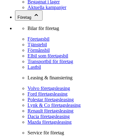
Begagnat i lager
Aktuella kampanjer
Företag
Bilar för företag
Företagsbil
Tjänstebil
Förmånsbil
Elbil som företagsbil
Transportbil för företag
Lastbil
Leasing & finansiering
Volvo företagsleasing
Ford företagsleasing
Polestar företagsleasing
Lynk & Co företagsleasing
Renault företagsleasing
Dacia företagsleasing
Mazda företagsleasing
Service för företag