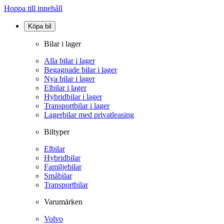
Hoppa till innehåll
Köpa bil
Bilar i lager
Alla bilar i lager
Begagnade bilar i lager
Nya bilar i lager
Elbilar i lager
Hybridbilar i lager
Transportbilar i lager
Lagerbilar med privatleasing
Biltyper
Elbilar
Hybridbilar
Familjebilar
Småbilar
Transportbilar
Varumärken
Volvo