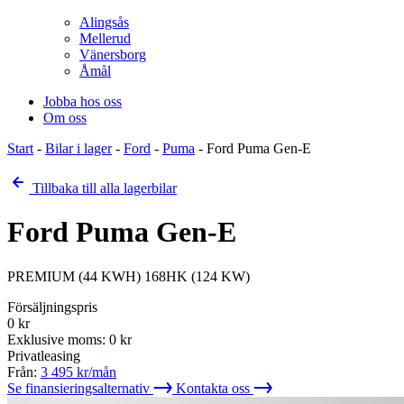
Alingsås
Mellerud
Vänersborg
Åmål
Jobba hos oss
Om oss
Start
-
Bilar i lager
-
Ford
-
Puma
-
Ford Puma Gen-E
Tillbaka till alla lagerbilar
Ford Puma Gen-E
PREMIUM (44 KWH) 168HK (124 KW)
Försäljningspris
0
kr
Exklusive moms:
0
kr
Privatleasing
Från:
3 495
kr/mån
Se finansieringsalternativ
Kontakta oss