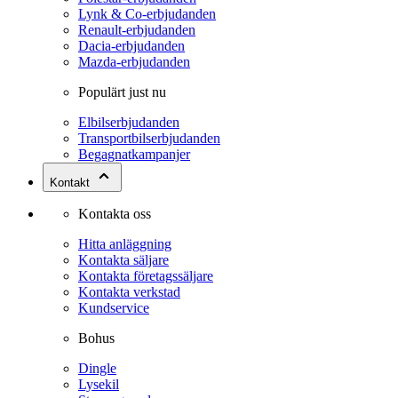
Lynk & Co-erbjudanden
Renault-erbjudanden
Dacia-erbjudanden
Mazda-erbjudanden
Populärt just nu
Elbilserbjudanden
Transportbilserbjudanden
Begagnatkampanjer
Kontakt
Kontakta oss
Hitta anläggning
Kontakta säljare
Kontakta företagssäljare
Kontakta verkstad
Kundservice
Bohus
Dingle
Lysekil