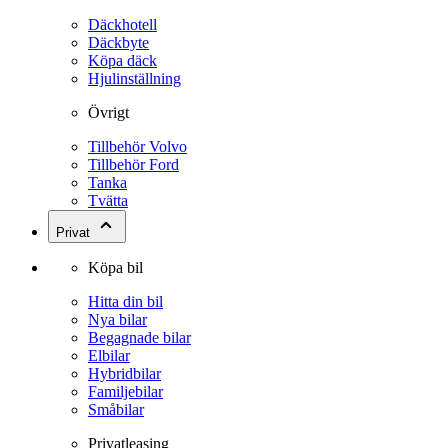
Däckhotell
Däckbyte
Köpa däck
Hjulinställning
Övrigt
Tillbehör Volvo
Tillbehör Ford
Tanka
Tvätta
Privat
Köpa bil
Hitta din bil
Nya bilar
Begagnade bilar
Elbilar
Hybridbilar
Familjebilar
Småbilar
Privatleasing