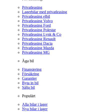
Privatleasing
Lagerbilar med privatleasing
Privatleasing elbil
Privatleasing Volvo
Privatleasing Ford
Privatleasing Polestar
Privatleasing Lynk & Co
Privatleasing Renault
Privatleasing Dacia
Privatleasing Mazda
Privatleasing MG
Äga bil
Finansiering
Försäkring
Garantier
Byta in bil
Sälja bil
Populärt
Alla bilar i lager
Nya bilar i lager