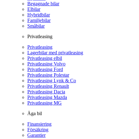
Begagnade bilar
Elbilar
Hybridbilar
Familjebilar
Småbilar
Privatleasing
Privatleasing
Lagerbilar med privatleasing
Privatleasing elbil
Privatleasing Volvo
Privatleasing Ford
Privatleasing Polestar
Privatleasing Lynk & Co
Privatleasing Renault
Privatleasing Dacia
Privatleasing Mazda
Privatleasing MG
Äga bil
Finansiering
Försäkring
Garantier