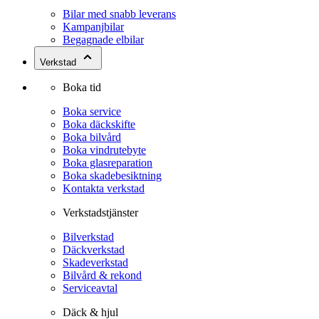
Bilar med snabb leverans
Kampanjbilar
Begagnade elbilar
Verkstad
Boka tid
Boka service
Boka däckskifte
Boka bilvård
Boka vindrutebyte
Boka glasreparation
Boka skadebesiktning
Kontakta verkstad
Verkstadstjänster
Bilverkstad
Däckverkstad
Skadeverkstad
Bilvård & rekond
Serviceavtal
Däck & hjul