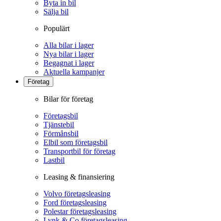
Byta in bil
Sälja bil
Populärt
Alla bilar i lager
Nya bilar i lager
Begagnat i lager
Aktuella kampanjer
Företag
Bilar för företag
Företagsbil
Tjänstebil
Förmånsbil
Elbil som företagsbil
Transportbil för företag
Lastbil
Leasing & finansiering
Volvo företagsleasing
Ford företagsleasing
Polestar företagsleasing
Lynk & Co företagsleasing