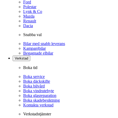
Ford
Polestar
Lynk & Co
Mazda
Renault
Dacia
Snabba val
Bilar med snabb leverans
Kampanjbilar
Begagnade elbilar
Verkstad
Boka tid
Boka service
Boka däckskifte
Boka bilvård
Boka vindrutebyte
Boka glasreparation
Boka skadebesiktning
Kontakta verkstad
Verkstadstjänster