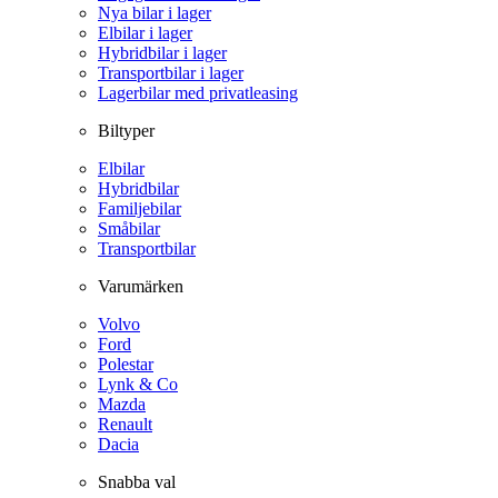
Nya bilar i lager
Elbilar i lager
Hybridbilar i lager
Transportbilar i lager
Lagerbilar med privatleasing
Biltyper
Elbilar
Hybridbilar
Familjebilar
Småbilar
Transportbilar
Varumärken
Volvo
Ford
Polestar
Lynk & Co
Mazda
Renault
Dacia
Snabba val