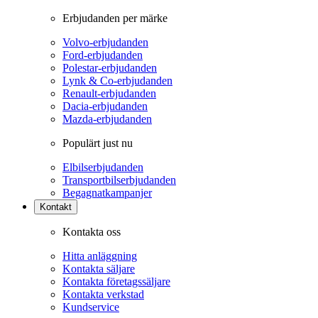
Erbjudanden per märke
Volvo-erbjudanden
Ford-erbjudanden
Polestar-erbjudanden
Lynk & Co-erbjudanden
Renault-erbjudanden
Dacia-erbjudanden
Mazda-erbjudanden
Populärt just nu
Elbilserbjudanden
Transportbilserbjudanden
Begagnatkampanjer
Kontakt
Kontakta oss
Hitta anläggning
Kontakta säljare
Kontakta företagssäljare
Kontakta verkstad
Kundservice