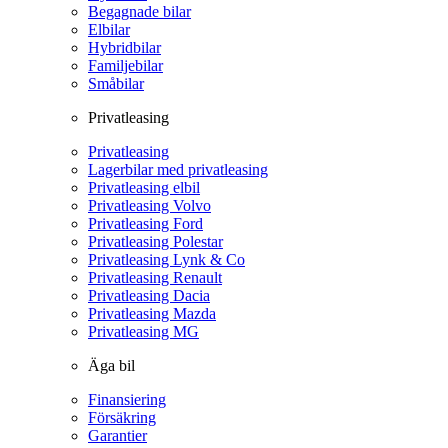
Begagnade bilar
Elbilar
Hybridbilar
Familjebilar
Småbilar
Privatleasing
Privatleasing
Lagerbilar med privatleasing
Privatleasing elbil
Privatleasing Volvo
Privatleasing Ford
Privatleasing Polestar
Privatleasing Lynk & Co
Privatleasing Renault
Privatleasing Dacia
Privatleasing Mazda
Privatleasing MG
Äga bil
Finansiering
Försäkring
Garantier