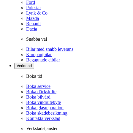
Ford
Polestar
Lynk & Co
Mazda
Renault
Dacia
Snabba val
Bilar med snabb leverans
Kampanjbilar
Begagnade elbilar
Verkstad
Boka tid
Boka service
Boka däckskifte
Boka bilvård
Boka vindrutebyte
Boka glasreparation
Boka skadebesiktning
Kontakta verkstad
Verkstadstjänster