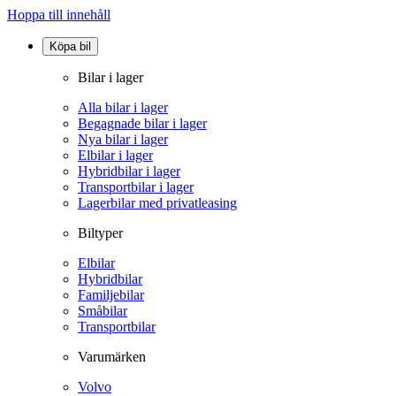
Hoppa till innehåll
Köpa bil
Bilar i lager
Alla bilar i lager
Begagnade bilar i lager
Nya bilar i lager
Elbilar i lager
Hybridbilar i lager
Transportbilar i lager
Lagerbilar med privatleasing
Biltyper
Elbilar
Hybridbilar
Familjebilar
Småbilar
Transportbilar
Varumärken
Volvo