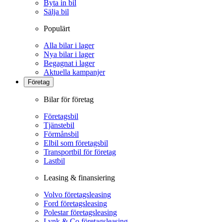
Byta in bil
Sälja bil
Populärt
Alla bilar i lager
Nya bilar i lager
Begagnat i lager
Aktuella kampanjer
Företag
Bilar för företag
Företagsbil
Tjänstebil
Förmånsbil
Elbil som företagsbil
Transportbil för företag
Lastbil
Leasing & finansiering
Volvo företagsleasing
Ford företagsleasing
Polestar företagsleasing
Lynk & Co företagsleasing