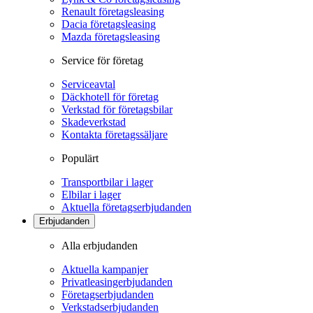
Renault företagsleasing
Dacia företagsleasing
Mazda företagsleasing
Service för företag
Serviceavtal
Däckhotell för företag
Verkstad för företagsbilar
Skadeverkstad
Kontakta företagssäljare
Populärt
Transportbilar i lager
Elbilar i lager
Aktuella företagserbjudanden
Erbjudanden
Alla erbjudanden
Aktuella kampanjer
Privatleasingerbjudanden
Företagserbjudanden
Verkstadserbjudanden