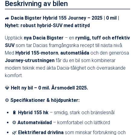
Beskrivning av bilen
🚙
Dacia Bigster Hybrid 155 Journey – 2025 | 0 mil |
Nyhet: robust hybrid-SUV med attityd
Upptäck
nya Dacia Bigster
– en
rymlig, tuff och effektiv
SUV
som tar Dacias framgångsrika recept till nästa nivå.
Med
Hybrid 155-motorn
,
automatlåda
och den generösa
Journey-utrustningen
får du en bil som kombinerar
modern teknik med äkta Dacia-tålighet och överraskande
komfort.
💎
Helt ny bil – 0 mil. Årsmodell 2025.
⚙️
Specifikationer & höjdpunkter:
🔋
Hybrid 155 hk
– smidig, stark och bränslesnål
⚙️
Automatväxlad
– komfortabel och lättkörd
🌿
Elektrifierad drivlina
som minskar förbrukning och