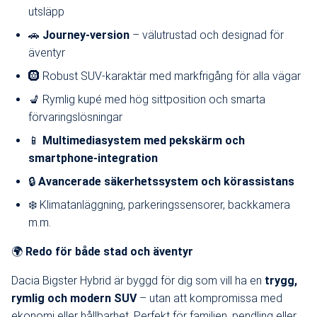
utsläpp
🚗
Journey-version
– välutrustad och designad för
äventyr
🛞 Robust SUV-karaktär med markfrigång för alla vägar
💺 Rymlig kupé med hög sittposition och smarta
förvaringslösningar
📱
Multimediasystem med pekskärm och
smartphone-integration
🔒
Avancerade säkerhetssystem och körassistans
❄️ Klimatanläggning, parkeringssensorer, backkamera
m.m.
🌍
Redo för både stad och äventyr
Dacia Bigster Hybrid är byggd för dig som vill ha en
trygg,
rymlig och modern SUV
– utan att kompromissa med
ekonomi eller hållbarhet. Perfekt för familjen, pendling eller