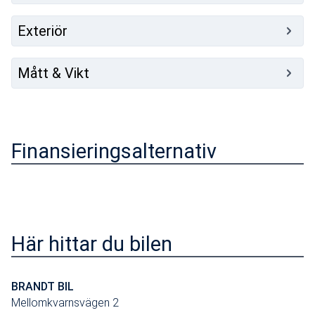
Induktionsladdare
Exteriör
Trafikskyltsav. + fortkör
Handsfreenyckel
Mått & Vikt
Autobroms AEBS
Park assist bak
Sätesförlängning förare
Finansieringsalternativ
Här hittar du bilen
BRANDT BIL
Mellomkvarnsvägen 2