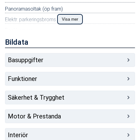
Panoramasoltak (öp fram)
Elektr. parkeringsbroms
Visa mer
Backkamera
Förarstol el höjdjustbar
Bildata
18 tums aluminiumfälg
Basuppgifter
Adaptiv farthållare
Eluppvärmd ratt
Funktioner
Kyla i mittkonsol
Aut klimatanl 2 zoner
Säkerhet & Trygghet
Lätt-tonade bak-sidorutor
Auto hel-/halvljus
Motor & Prestanda
Elektriskt baklucka
Interiör
Trötthetsvarning