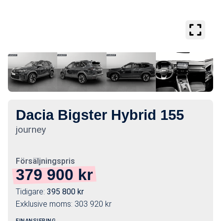
Se
större
bilder
Dacia Bigster Hybrid 155
journey
Försäljningspris
379 900
kr
Tidigare:
395 800
kr
Exklusive moms:
303 920
kr
FINANSIERING