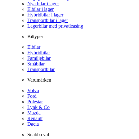
Nya bilar i lager
Elbilar i lager
Hybridbilar i lager
Transportbilar i lager
Lagerbilar med privatleasing
Biltyper
Elbilar
Hybridbilar
Familjebilar
Småbilar
Transportbilar
Varumärken
Volvo
Ford
Polestar
Lynk & Co
Mazda
Renault
Dacia
Snabba val