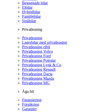
Begagnade bilar
Elbilar
Hybridbilar
Familjebilar
Småbilar
Privatleasing
Privatleasing
Lagerbilar med privatleasing
Privatleasing elbil
Privatleasing Volvo
Privatleasing Ford
Privatleasing Polestar
Privatleasing Lynk & Co
Privatleasing Renault
Privatleasing Dacia
Privatleasing Mazda
Privatleasing MG
Äga bil
Finansiering
Försäkring
Garantier