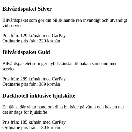
Bilvårdspaket Silver
Bilvårdspaket som gör din bil skinande ren invändigt och utvändigt
vid service
Pris från:
129 kr/mån
med CarPay
Ordinarie pris från:
229 kr/mån
Bilvårdspaket Guld
Bilvårdspaketet som ger nybilskänslan tillbaka i samband med
service
Pris från:
289 kr/mån
med CarPay
Ordinarie pris från:
389 kr/mån
Däckhotell inklusive hjulskifte
En tjänst där vi tar hand om dina bil både på våren och hösten när
det är dags för hjulskifte
Pris från:
185 kr/mån
med CarPay
Ordinarie pris från:
180 kr/mån