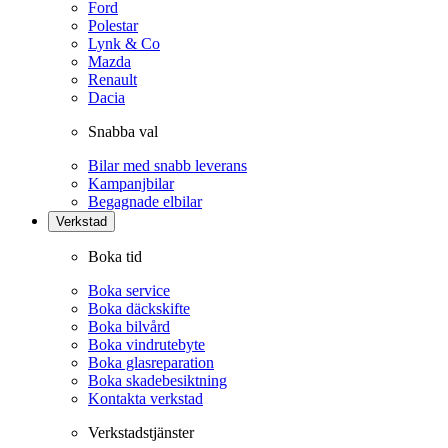
Ford
Polestar
Lynk & Co
Mazda
Renault
Dacia
Snabba val
Bilar med snabb leverans
Kampanjbilar
Begagnade elbilar
Verkstad
Boka tid
Boka service
Boka däckskifte
Boka bilvård
Boka vindrutebyte
Boka glasreparation
Boka skadebesiktning
Kontakta verkstad
Verkstadstjänster