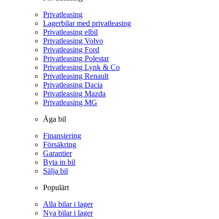
Privatleasing
Lagerbilar med privatleasing
Privatleasing elbil
Privatleasing Volvo
Privatleasing Ford
Privatleasing Polestar
Privatleasing Lynk & Co
Privatleasing Renault
Privatleasing Dacia
Privatleasing Mazda
Privatleasing MG
Äga bil
Finansiering
Försäkring
Garantier
Byta in bil
Sälja bil
Populärt
Alla bilar i lager
Nya bilar i lager