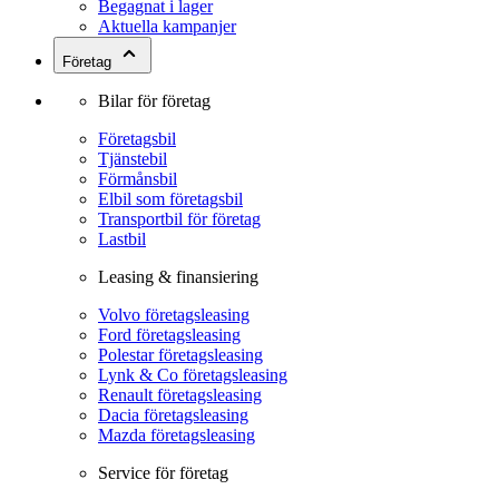
Begagnat i lager
Aktuella kampanjer
Företag
Bilar för företag
Företagsbil
Tjänstebil
Förmånsbil
Elbil som företagsbil
Transportbil för företag
Lastbil
Leasing & finansiering
Volvo företagsleasing
Ford företagsleasing
Polestar företagsleasing
Lynk & Co företagsleasing
Renault företagsleasing
Dacia företagsleasing
Mazda företagsleasing
Service för företag