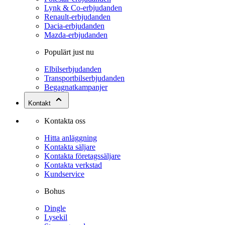
Lynk & Co-erbjudanden
Renault-erbjudanden
Dacia-erbjudanden
Mazda-erbjudanden
Populärt just nu
Elbilserbjudanden
Transportbilserbjudanden
Begagnatkampanjer
Kontakt
Kontakta oss
Hitta anläggning
Kontakta säljare
Kontakta företagssäljare
Kontakta verkstad
Kundservice
Bohus
Dingle
Lysekil