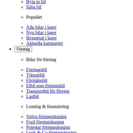
Byta in bil
Sälja bil
Populärt
Alla bilar i lager
Nya bilar i lager
Begagnat i lager
Aktuella kampanjer
Företag
Bilar för företag
Företagsbil
Tjänstebil
Förmånsbil
Elbil som företagsbil
Transportbil för företag
Lastbil
Leasing & finansiering
Volvo företagsleasing
Ford företagsleasing
Polestar företagsleasing
Lynk & Co företagsleasing