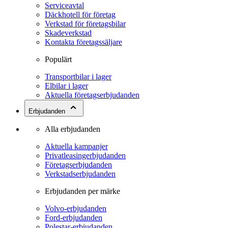
Serviceavtal
Däckhotell för företag
Verkstad för företagsbilar
Skadeverkstad
Kontakta företagssäljare
Populärt
Transportbilar i lager
Elbilar i lager
Aktuella företagserbjudanden
Erbjudanden
Alla erbjudanden
Aktuella kampanjer
Privatleasingerbjudanden
Företagserbjudanden
Verkstadserbjudanden
Erbjudanden per märke
Volvo-erbjudanden
Ford-erbjudanden
Polestar-erbjudanden