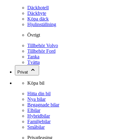
Däckhotell
Däckbyte
Köpa däck
Hjulinställning
Övrigt
Tillbehör Volvo
Tillbehör Ford
Tanka
Tvätta
Privat
Köpa bil
Hitta din bil
Nya bilar
Begagnade bilar
Elbilar
Hybridbilar
Familjebilar
Småbilar
Privatleasing