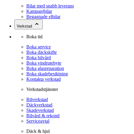
Bilar med snabb leverans
Kampanjbilar
Begagnade elbilar
Verkstad
Boka tid
Boka service
Boka däckskifte
Boka bilvård
Boka vindrutebyte
Boka glasreparation
Boka skadebesiktning
Kontakta verkstad
Verkstadstjänster
Bilverkstad
Däckverkstad
Skadeverkstad
Bilvård & rekond
Serviceavtal
Däck & hjul