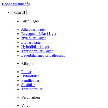
Hoppa till innehåll
Köpa bil
Bilar i lager
Alla bilar i lager
Begagnade bilar i lager
Nya bilar i lager
Elbilar i lager
Hybridbilar i lager
Transportbilar i lager
Lagerbilar med privatleasing
Biltyper
Elbilar
Hybridbilar
Familjebilar
Småbilar
Transportbilar
Varumärken
Volvo