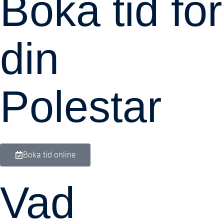
Boka tid för
din
Polestar
Boka tid online
Vad