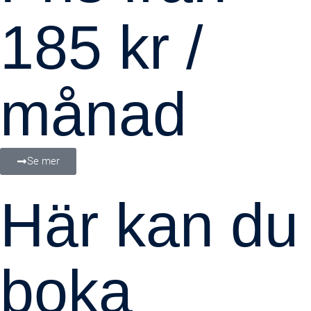
185 kr /
månad
Se mer
Här kan du
boka