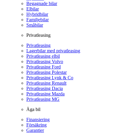
Begagnade bilar
Elbilar
Hybridbilar
Familjebilar
Småbilar
Privatleasing
Privatleasing
Lagerbilar med privatleasing
Privatleasing elbil
Privatleasing Volvo
Privatleasing Ford
Privatleasing Polestar
Privatleasing Lynk & Co
Privatleasing Renault
Privatleasing Dacia
Privatleasing Mazda
Privatleasing MG
Äga bil
Finansiering
Försäkring
Garantier