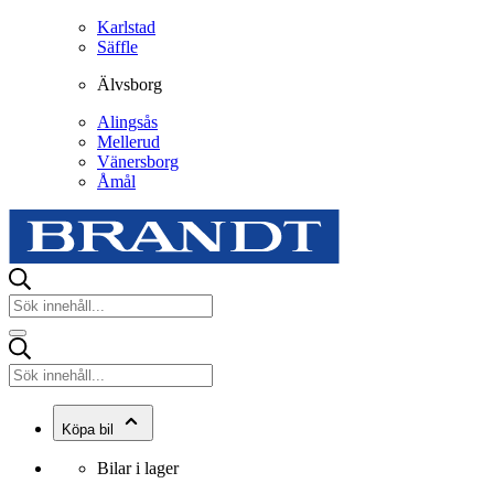
Karlstad
Säffle
Älvsborg
Alingsås
Mellerud
Vänersborg
Åmål
Köpa bil
Bilar i lager