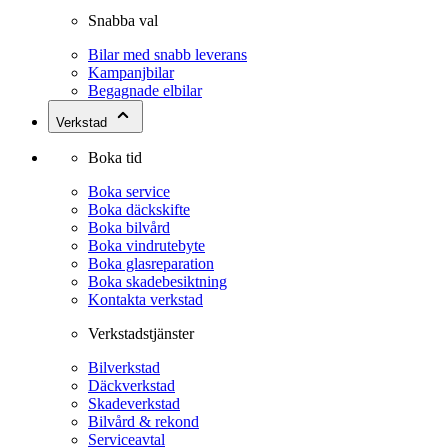
Snabba val
Bilar med snabb leverans
Kampanjbilar
Begagnade elbilar
Verkstad
Boka tid
Boka service
Boka däckskifte
Boka bilvård
Boka vindrutebyte
Boka glasreparation
Boka skadebesiktning
Kontakta verkstad
Verkstadstjänster
Bilverkstad
Däckverkstad
Skadeverkstad
Bilvård & rekond
Serviceavtal