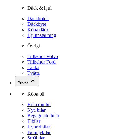
Däck & hjul
Däckhotell
Däckbyte
Köpa däck
Hjulinställning
Övrigt
Tillbehör Volvo
Tillbehör Ford
Tanka
Tvätta
Privat
Köpa bil
Hitta din bil
Nya bilar
Begagnade bilar
Elbilar
Hybridbilar
Familjebilar
Småbilar