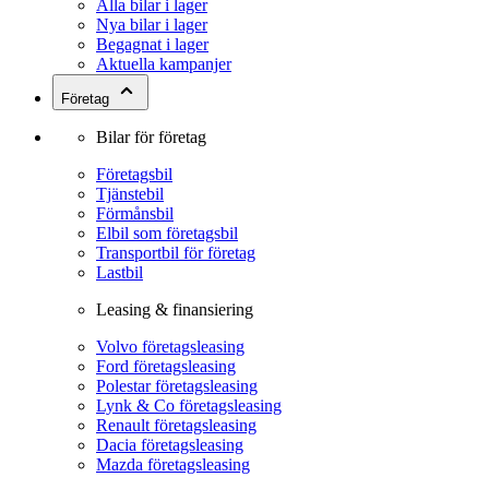
Alla bilar i lager
Nya bilar i lager
Begagnat i lager
Aktuella kampanjer
Företag
Bilar för företag
Företagsbil
Tjänstebil
Förmånsbil
Elbil som företagsbil
Transportbil för företag
Lastbil
Leasing & finansiering
Volvo företagsleasing
Ford företagsleasing
Polestar företagsleasing
Lynk & Co företagsleasing
Renault företagsleasing
Dacia företagsleasing
Mazda företagsleasing