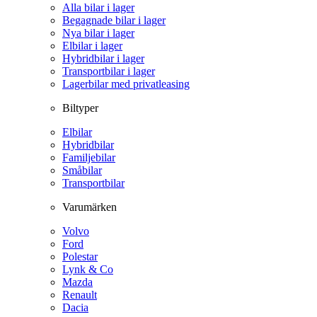
Alla bilar i lager
Begagnade bilar i lager
Nya bilar i lager
Elbilar i lager
Hybridbilar i lager
Transportbilar i lager
Lagerbilar med privatleasing
Biltyper
Elbilar
Hybridbilar
Familjebilar
Småbilar
Transportbilar
Varumärken
Volvo
Ford
Polestar
Lynk & Co
Mazda
Renault
Dacia