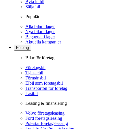
Byta in bil
Sälja bil
Populärt
Alla bilar i lager
Nya bilar i lager
Begagnat i lager
Aktuella kampanjer
Företag
Bilar för företag
Företagsbil
Tjänstebil
Förmånsbil
Elbil som företagsbil
Transportbil för företag
Lastbil
Leasing & finansiering
Volvo företagsleasing
Ford företagsleasing
Polestar företagsleasing
Lynk & Co företagsleasing