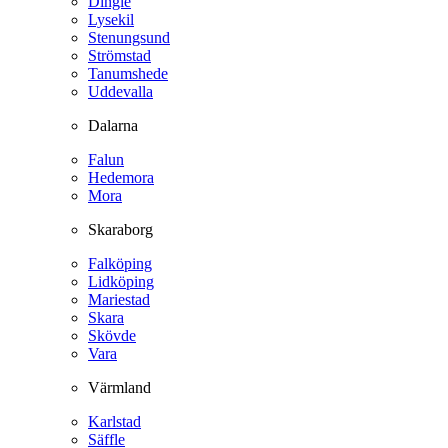
Dingle
Lysekil
Stenungsund
Strömstad
Tanumshede
Uddevalla
Dalarna
Falun
Hedemora
Mora
Skaraborg
Falköping
Lidköping
Mariestad
Skara
Skövde
Vara
Värmland
Karlstad
Säffle