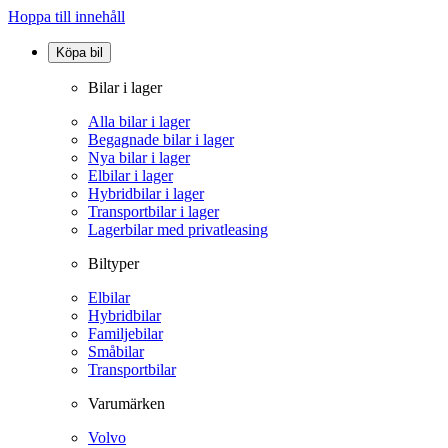
Hoppa till innehåll
Köpa bil
Bilar i lager
Alla bilar i lager
Begagnade bilar i lager
Nya bilar i lager
Elbilar i lager
Hybridbilar i lager
Transportbilar i lager
Lagerbilar med privatleasing
Biltyper
Elbilar
Hybridbilar
Familjebilar
Småbilar
Transportbilar
Varumärken
Volvo