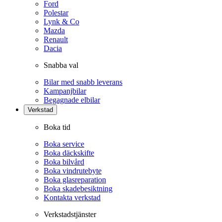
Ford
Polestar
Lynk & Co
Mazda
Renault
Dacia
Snabba val
Bilar med snabb leverans
Kampanjbilar
Begagnade elbilar
Verkstad
Boka tid
Boka service
Boka däckskifte
Boka bilvård
Boka vindrutebyte
Boka glasreparation
Boka skadebesiktning
Kontakta verkstad
Verkstadstjänster