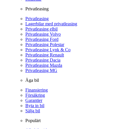
Privatleasing
Privatleasing
Lagerbilar med privatleasing
Privatleasing elbil
Privatleasing Volvo
Privatleasing Ford
Privatleasing Polestar
Privatleasing Lynk & Co
Privatleasing Renault
Privatleasing Dacia
Privatleasing Mazda
Privatleasing MG
Äga bil
Finansiering
Försäkring
Garantier
Byta in bil
Sälja bil
Populärt