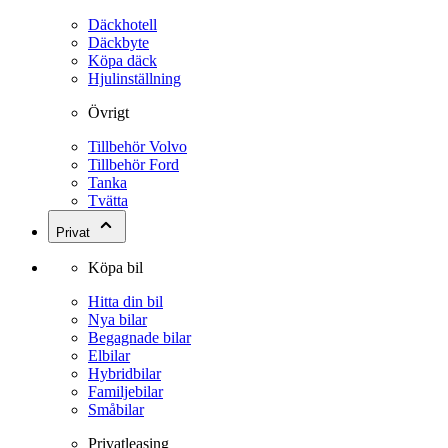
Däckhotell
Däckbyte
Köpa däck
Hjulinställning
Övrigt
Tillbehör Volvo
Tillbehör Ford
Tanka
Tvätta
Privat
Köpa bil
Hitta din bil
Nya bilar
Begagnade bilar
Elbilar
Hybridbilar
Familjebilar
Småbilar
Privatleasing