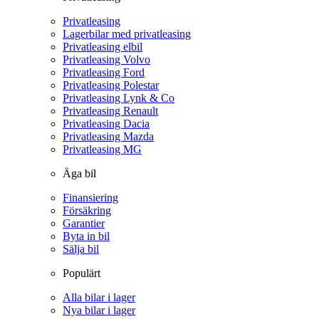
Privatleasing
Lagerbilar med privatleasing
Privatleasing elbil
Privatleasing Volvo
Privatleasing Ford
Privatleasing Polestar
Privatleasing Lynk & Co
Privatleasing Renault
Privatleasing Dacia
Privatleasing Mazda
Privatleasing MG
Äga bil
Finansiering
Försäkring
Garantier
Byta in bil
Sälja bil
Populärt
Alla bilar i lager
Nya bilar i lager