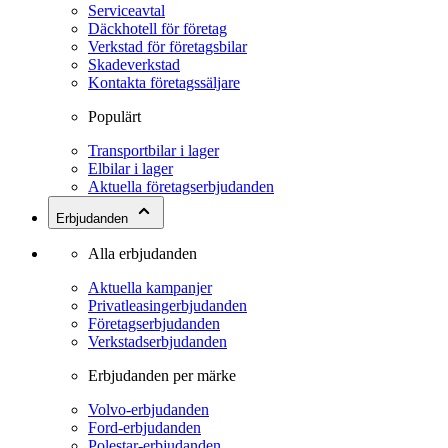
Serviceavtal
Däckhotell för företag
Verkstad för företagsbilar
Skadeverkstad
Kontakta företagssäljare
Populärt
Transportbilar i lager
Elbilar i lager
Aktuella företagserbjudanden
Erbjudanden
Alla erbjudanden
Aktuella kampanjer
Privatleasingerbjudanden
Företagserbjudanden
Verkstadserbjudanden
Erbjudanden per märke
Volvo-erbjudanden
Ford-erbjudanden
Polestar-erbjudanden