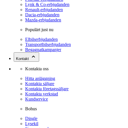
Lynk & Co-erbjudanden
Renault-erbjudanden
Dacia-erbjudanden
Mazda-erbjudanden
Populärt just nu
Elbilserbjudanden
Transportbilserbjudanden
Begagnatkampanjer
Kontakt
Kontakta oss
Hitta anläggning
Kontakta säljare
Kontakta företagssäljare
Kontakta verkstad
Kundservice
Bohus
Dingle
Lysekil