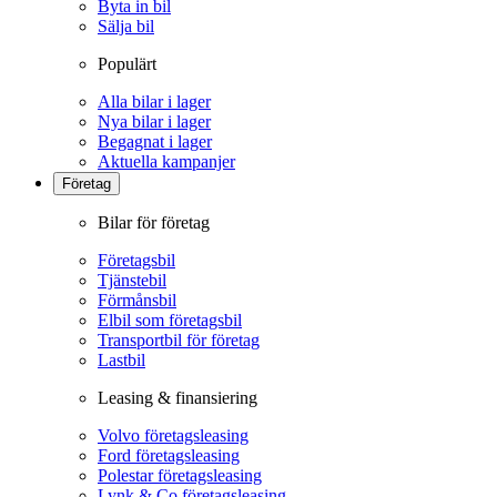
Byta in bil
Sälja bil
Populärt
Alla bilar i lager
Nya bilar i lager
Begagnat i lager
Aktuella kampanjer
Företag
Bilar för företag
Företagsbil
Tjänstebil
Förmånsbil
Elbil som företagsbil
Transportbil för företag
Lastbil
Leasing & finansiering
Volvo företagsleasing
Ford företagsleasing
Polestar företagsleasing
Lynk & Co företagsleasing