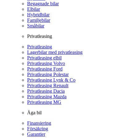
Begagnade bilar
Elbilar
Hybridbilar
Familjebilar
Småbilar
Privatleasing
Privatleasing
Lagerbilar med privatleasing
Privatleasing elbil
Privatleasing Volvo
Privatleasing Ford
Privatleasing Polestar
Privatleasing Lynk & Co
Privatleasing Renault
Privatleasing Dacia
Privatleasing Mazda
Privatleasing MG
Äga bil
Finansiering
Försäkring
Garantier