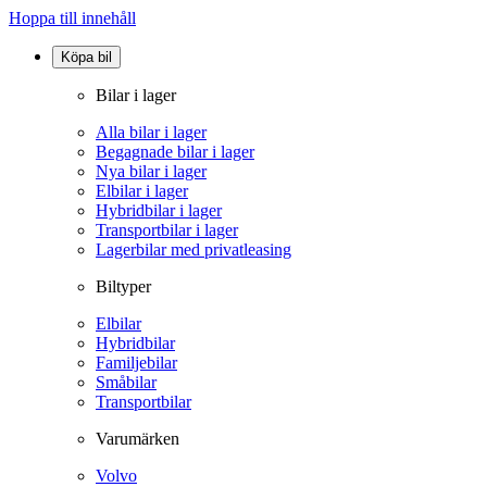
Hoppa till innehåll
Köpa bil
Bilar i lager
Alla bilar i lager
Begagnade bilar i lager
Nya bilar i lager
Elbilar i lager
Hybridbilar i lager
Transportbilar i lager
Lagerbilar med privatleasing
Biltyper
Elbilar
Hybridbilar
Familjebilar
Småbilar
Transportbilar
Varumärken
Volvo