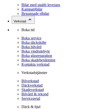
Bilar med snabb leverans
Kampanjbilar
Begagnade elbilar
Verkstad
Boka tid
Boka service
Boka däckskifte
Boka bilvård
Boka vindrutebyte
Boka glasreparation
Boka skadebesiktning
Kontakta verkstad
Verkstadstjänster
Bilverkstad
Däckverkstad
Skadeverkstad
Bilvård & rekond
Serviceavtal
Däck & hjul