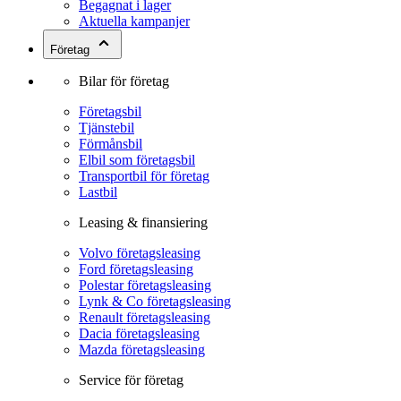
Begagnat i lager
Aktuella kampanjer
Företag
Bilar för företag
Företagsbil
Tjänstebil
Förmånsbil
Elbil som företagsbil
Transportbil för företag
Lastbil
Leasing & finansiering
Volvo företagsleasing
Ford företagsleasing
Polestar företagsleasing
Lynk & Co företagsleasing
Renault företagsleasing
Dacia företagsleasing
Mazda företagsleasing
Service för företag