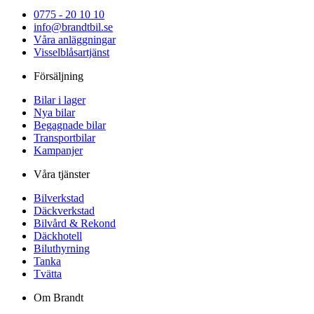
0775 - 20 10 10
info@brandtbil.se
Våra anläggningar
Visselblåsartjänst
Försäljning
Bilar i lager
Nya bilar
Begagnade bilar
Transportbilar
Kampanjer
Våra tjänster
Bilverkstad
Däckverkstad
Bilvård & Rekond
Däckhotell
Biluthyrning
Tanka
Tvätta
Om Brandt