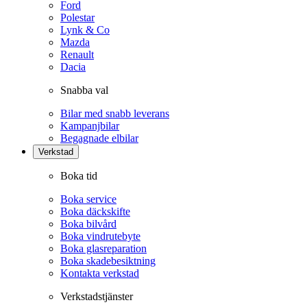
Ford
Polestar
Lynk & Co
Mazda
Renault
Dacia
Snabba val
Bilar med snabb leverans
Kampanjbilar
Begagnade elbilar
Verkstad
Boka tid
Boka service
Boka däckskifte
Boka bilvård
Boka vindrutebyte
Boka glasreparation
Boka skadebesiktning
Kontakta verkstad
Verkstadstjänster