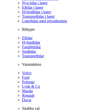
Nya bilar i lager
Elbilar i lager
Hybridbilar i lager
Transportbilar i lager
Lagerbilar med privatleasing
Biltyper
Elbilar
Hybridbilar
Familjebilar
Småbilar
Transportbilar
Varumärken
Volvo
Ford
Polestar
Lynk & Co
Mazda
Renault
Dacia
Snabba val