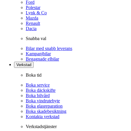
Ford
Polestar
Lynk & Co
Mazda
Renault
Dacia
Snabba val
Bilar med snabb leverans
Kampanjbilar
Begagnade elbilar
Verkstad
Boka tid
Boka service
Boka däckskifte
Boka bilvård
Boka vindrutebyte
Boka glasreparation
Boka skadebesiktning
Kontakta verkstad
Verkstadstjänster