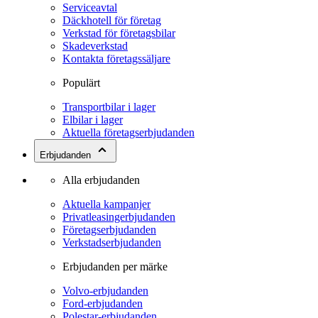
Serviceavtal
Däckhotell för företag
Verkstad för företagsbilar
Skadeverkstad
Kontakta företagssäljare
Populärt
Transportbilar i lager
Elbilar i lager
Aktuella företagserbjudanden
Erbjudanden
Alla erbjudanden
Aktuella kampanjer
Privatleasingerbjudanden
Företagserbjudanden
Verkstadserbjudanden
Erbjudanden per märke
Volvo-erbjudanden
Ford-erbjudanden
Polestar-erbjudanden