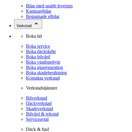
Bilar med snabb leverans
Kampanjbilar
Begagnade elbilar
Verkstad
Boka tid
Boka service
Boka däckskifte
Boka bilvård
Boka vindrutebyte
Boka glasreparation
Boka skadebesiktning
Kontakta verkstad
Verkstadstjänster
Bilverkstad
Däckverkstad
Skadeverkstad
Bilvård & rekond
Serviceavtal
Däck & hjul