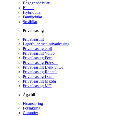
Begagnade bilar
Elbilar
Hybridbilar
Familjebilar
Småbilar
Privatleasing
Privatleasing
Lagerbilar med privatleasing
Privatleasing elbil
Privatleasing Volvo
Privatleasing Ford
Privatleasing Polestar
Privatleasing Lynk & Co
Privatleasing Renault
Privatleasing Dacia
Privatleasing Mazda
Privatleasing MG
Äga bil
Finansiering
Försäkring
Garantier