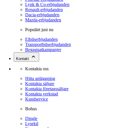
Lynk & Co-erbjudanden
Renault-erbjudanden
Dacia-erbjudanden
Mazda-erbjudanden
Populärt just nu
Elbilserbjudanden
Transportbilserbjudanden
Begagnatkampanjer
Kontakt
Kontakta oss
Hitta anläggning
Kontakta säljare
Kontakta företagssäljare
Kontakta verkstad
Kundservice
Bohus
Dingle
Lysekil