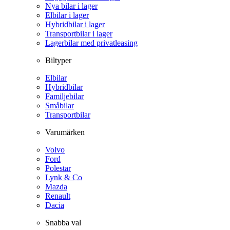
Nya bilar i lager
Elbilar i lager
Hybridbilar i lager
Transportbilar i lager
Lagerbilar med privatleasing
Biltyper
Elbilar
Hybridbilar
Familjebilar
Småbilar
Transportbilar
Varumärken
Volvo
Ford
Polestar
Lynk & Co
Mazda
Renault
Dacia
Snabba val