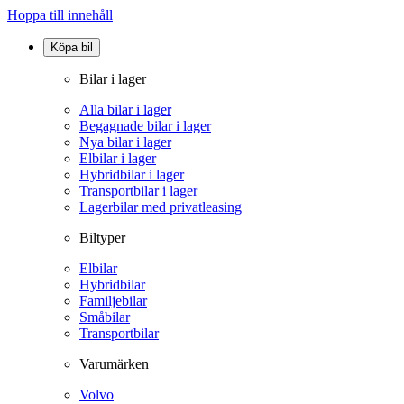
Hoppa till innehåll
Köpa bil
Bilar i lager
Alla bilar i lager
Begagnade bilar i lager
Nya bilar i lager
Elbilar i lager
Hybridbilar i lager
Transportbilar i lager
Lagerbilar med privatleasing
Biltyper
Elbilar
Hybridbilar
Familjebilar
Småbilar
Transportbilar
Varumärken
Volvo