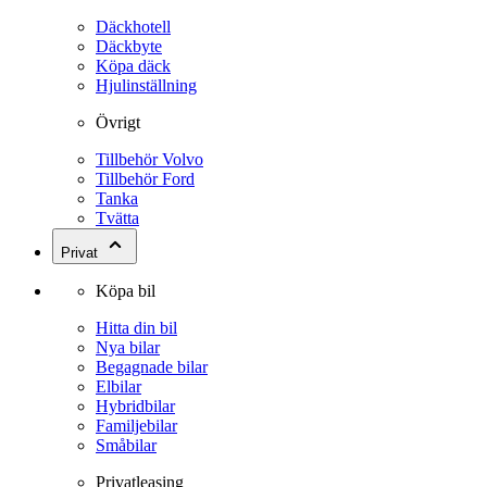
Däckhotell
Däckbyte
Köpa däck
Hjulinställning
Övrigt
Tillbehör Volvo
Tillbehör Ford
Tanka
Tvätta
Privat
Köpa bil
Hitta din bil
Nya bilar
Begagnade bilar
Elbilar
Hybridbilar
Familjebilar
Småbilar
Privatleasing