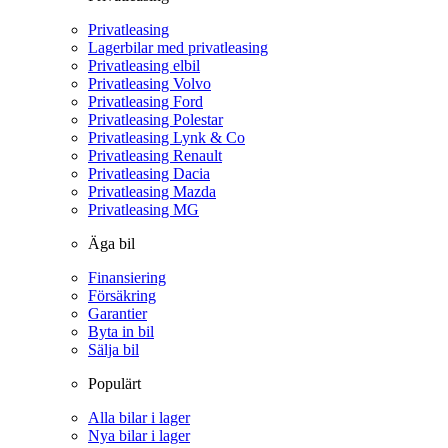
Privatleasing
Lagerbilar med privatleasing
Privatleasing elbil
Privatleasing Volvo
Privatleasing Ford
Privatleasing Polestar
Privatleasing Lynk & Co
Privatleasing Renault
Privatleasing Dacia
Privatleasing Mazda
Privatleasing MG
Äga bil
Finansiering
Försäkring
Garantier
Byta in bil
Sälja bil
Populärt
Alla bilar i lager
Nya bilar i lager