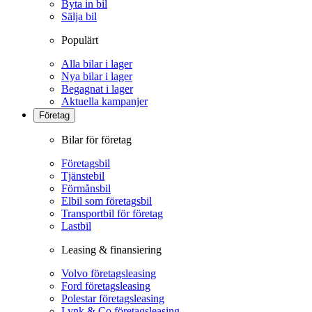
Byta in bil
Sälja bil
Populärt
Alla bilar i lager
Nya bilar i lager
Begagnat i lager
Aktuella kampanjer
Företag
Bilar för företag
Företagsbil
Tjänstebil
Förmånsbil
Elbil som företagsbil
Transportbil för företag
Lastbil
Leasing & finansiering
Volvo företagsleasing
Ford företagsleasing
Polestar företagsleasing
Lynk & Co företagsleasing