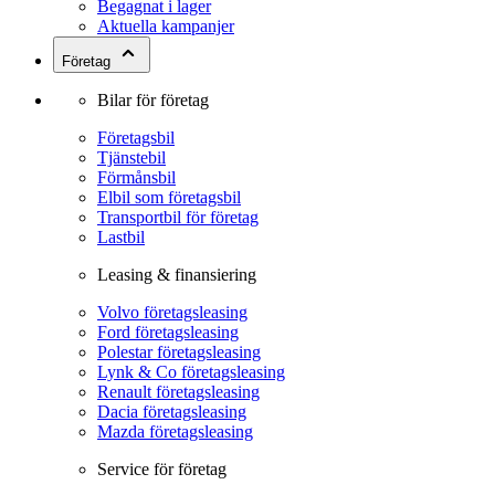
Begagnat i lager
Aktuella kampanjer
Företag
Bilar för företag
Företagsbil
Tjänstebil
Förmånsbil
Elbil som företagsbil
Transportbil för företag
Lastbil
Leasing & finansiering
Volvo företagsleasing
Ford företagsleasing
Polestar företagsleasing
Lynk & Co företagsleasing
Renault företagsleasing
Dacia företagsleasing
Mazda företagsleasing
Service för företag