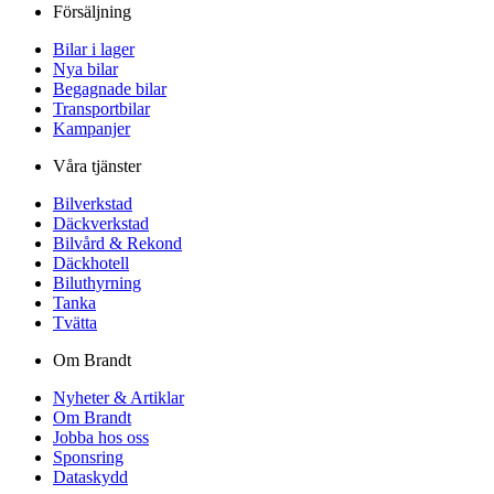
Försäljning
Bilar i lager
Nya bilar
Begagnade bilar
Transportbilar
Kampanjer
Våra tjänster
Bilverkstad
Däckverkstad
Bilvård & Rekond
Däckhotell
Biluthyrning
Tanka
Tvätta
Om Brandt
Nyheter & Artiklar
Om Brandt
Jobba hos oss
Sponsring
Dataskydd