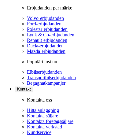
Erbjudanden per märke
Volvo-erbjudanden
Ford-erbjudanden
Polestar-erbjudanden
Lynk & Co-erbjudanden
Renault-erbjudanden
Dacia-erbjudanden
Mazda-erbjudanden
Populärt just nu
Elbilserbjudanden
Transportbilserbjudanden
Begagnatkampanjer
Kontakt
Kontakta oss
Hitta anläggning
Kontakta säljare
Kontakta företagssäljare
Kontakta verkstad
Kundservice