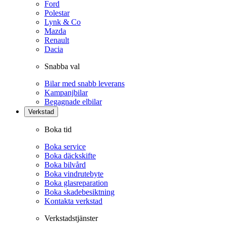
Ford
Polestar
Lynk & Co
Mazda
Renault
Dacia
Snabba val
Bilar med snabb leverans
Kampanjbilar
Begagnade elbilar
Verkstad
Boka tid
Boka service
Boka däckskifte
Boka bilvård
Boka vindrutebyte
Boka glasreparation
Boka skadebesiktning
Kontakta verkstad
Verkstadstjänster