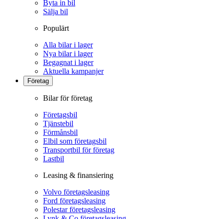
Byta in bil
Sälja bil
Populärt
Alla bilar i lager
Nya bilar i lager
Begagnat i lager
Aktuella kampanjer
Företag
Bilar för företag
Företagsbil
Tjänstebil
Förmånsbil
Elbil som företagsbil
Transportbil för företag
Lastbil
Leasing & finansiering
Volvo företagsleasing
Ford företagsleasing
Polestar företagsleasing
Lynk & Co företagsleasing