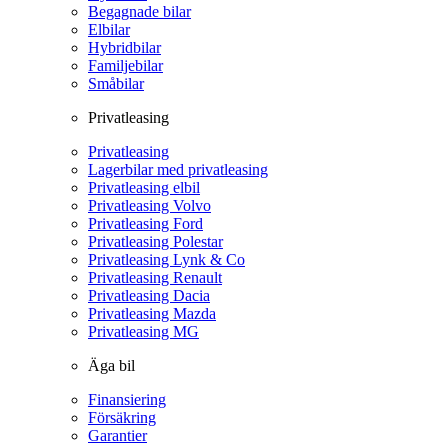
Begagnade bilar
Elbilar
Hybridbilar
Familjebilar
Småbilar
Privatleasing
Privatleasing
Lagerbilar med privatleasing
Privatleasing elbil
Privatleasing Volvo
Privatleasing Ford
Privatleasing Polestar
Privatleasing Lynk & Co
Privatleasing Renault
Privatleasing Dacia
Privatleasing Mazda
Privatleasing MG
Äga bil
Finansiering
Försäkring
Garantier