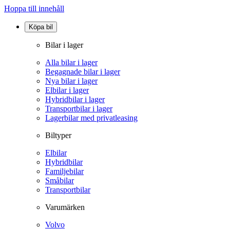
Hoppa till innehåll
Köpa bil
Bilar i lager
Alla bilar i lager
Begagnade bilar i lager
Nya bilar i lager
Elbilar i lager
Hybridbilar i lager
Transportbilar i lager
Lagerbilar med privatleasing
Biltyper
Elbilar
Hybridbilar
Familjebilar
Småbilar
Transportbilar
Varumärken
Volvo