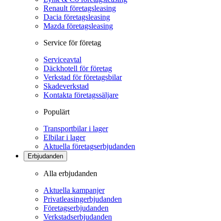
Renault företagsleasing
Dacia företagsleasing
Mazda företagsleasing
Service för företag
Serviceavtal
Däckhotell för företag
Verkstad för företagsbilar
Skadeverkstad
Kontakta företagssäljare
Populärt
Transportbilar i lager
Elbilar i lager
Aktuella företagserbjudanden
Erbjudanden
Alla erbjudanden
Aktuella kampanjer
Privatleasingerbjudanden
Företagserbjudanden
Verkstadserbjudanden