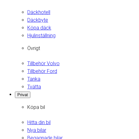
Däckhotell
Däckbyte
Köpa däck
Hjulinställning
Övrigt
Tillbehör Volvo
Tillbehör Ford
Tanka
Tvätta
Privat
Köpa bil
Hitta din bil
Nya bilar
Begagnade bilar