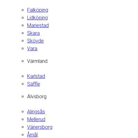
Falköping
Lidköping
Mariestad
Skara
Skövde
Vara
Värmland
Karlstad
Säffle
Älvsborg
Alingsås
Mellerud
Vänersborg
Åmål