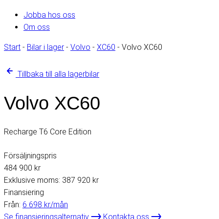
Jobba hos oss
Om oss
Start
-
Bilar i lager
-
Volvo
-
XC60
-
Volvo XC60
Tillbaka till alla lagerbilar
Volvo XC60
Recharge T6 Core Edition
Försäljningspris
484 900
kr
Exklusive moms:
387 920
kr
Finansiering
Från:
6 698
kr/mån
Se finansieringsalternativ
Kontakta oss