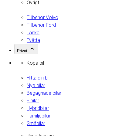
Övrigt
Tillbehör Volvo
Tillbehör Ford
Tanka
Tvätta
Privat
Köpa bil
Hitta din bil
Nya bilar
Begagnade bilar
Elbilar
Hybridbilar
Familjebilar
Småbilar
Privatleasing