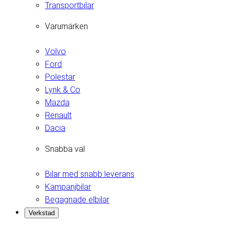
Transportbilar
Varumärken
Volvo
Ford
Polestar
Lynk & Co
Mazda
Renault
Dacia
Snabba val
Bilar med snabb leverans
Kampanjbilar
Begagnade elbilar
Verkstad