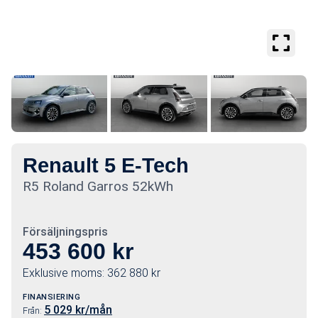
Se
större
bilder
Renault 5 E-Tech
R5 Roland Garros 52kWh
Försäljningspris
453 600
kr
Exklusive moms:
362 880
kr
FINANSIERING
5 029
kr/mån
Från: