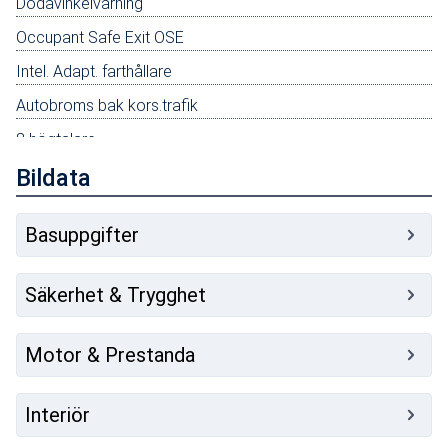
Dödavinkelvarning
Occupant Safe Exit OSE
Intel. Adapt. farthållare
Autobroms bak kors.trafik
8 högtalare
Harman Kardon ljudanlägg.
Bildata
1 subwoofer
Basuppgifter
Säkerhet & Trygghet
Motor & Prestanda
Interiör