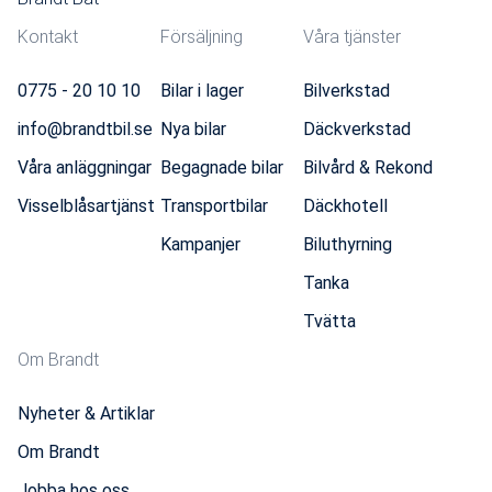
Kontakt
Försäljning
Våra tjänster
0775 - 20 10 10
Bilar i lager
Bilverkstad
info@brandtbil.se
Nya bilar
Däckverkstad
Våra anläggningar
Begagnade bilar
Bilvård & Rekond
Visselblåsartjänst
Transportbilar
Däckhotell
Kampanjer
Biluthyrning
Tanka
Tvätta
Om Brandt
Nyheter & Artiklar
Om Brandt
Jobba hos oss