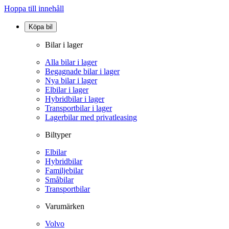
Hoppa till innehåll
Köpa bil
Bilar i lager
Alla bilar i lager
Begagnade bilar i lager
Nya bilar i lager
Elbilar i lager
Hybridbilar i lager
Transportbilar i lager
Lagerbilar med privatleasing
Biltyper
Elbilar
Hybridbilar
Familjebilar
Småbilar
Transportbilar
Varumärken
Volvo