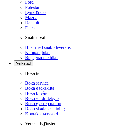
Ford
Polestar
Lynk & Co
Mazda
Renault
Dacia
Snabba val
Bilar med snabb leverans
Kampanjbilar
Begagnade elbilar
Verkstad
Boka tid
Boka service
Boka däckskifte
Boka bilvård
Boka vindrutebyte
Boka glasreparation
Boka skadebesiktning
Kontakta verkstad
Verkstadstjänster