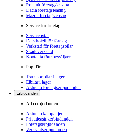
Renault företagsleasing
Dacia företagsleasing
Mazda företagsleasing
Service för företag
Serviceavtal
Däckhotell för företag
Verkstad för företagsbilar
Skadeverkstad
Kontakta företagssäljare
Populärt
Transportbilar i lager
Elbilar i lager
Aktuella företagserbjudanden
Erbjudanden
Alla erbjudanden
Aktuella kampanjer
Privatleasingerbjudanden
Företagserbjudanden
Verkstadserbjudanden