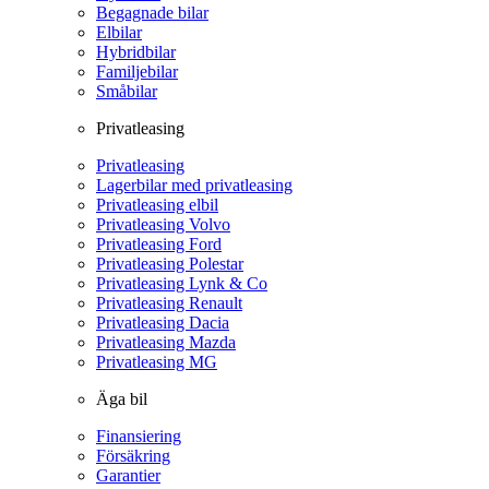
Begagnade bilar
Elbilar
Hybridbilar
Familjebilar
Småbilar
Privatleasing
Privatleasing
Lagerbilar med privatleasing
Privatleasing elbil
Privatleasing Volvo
Privatleasing Ford
Privatleasing Polestar
Privatleasing Lynk & Co
Privatleasing Renault
Privatleasing Dacia
Privatleasing Mazda
Privatleasing MG
Äga bil
Finansiering
Försäkring
Garantier