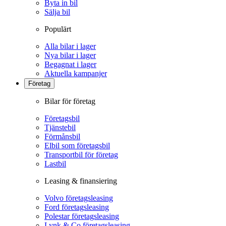
Byta in bil
Sälja bil
Populärt
Alla bilar i lager
Nya bilar i lager
Begagnat i lager
Aktuella kampanjer
Företag
Bilar för företag
Företagsbil
Tjänstebil
Förmånsbil
Elbil som företagsbil
Transportbil för företag
Lastbil
Leasing & finansiering
Volvo företagsleasing
Ford företagsleasing
Polestar företagsleasing
Lynk & Co företagsleasing