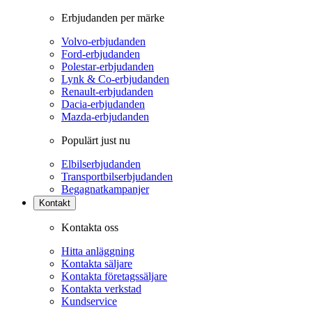
Erbjudanden per märke
Volvo-erbjudanden
Ford-erbjudanden
Polestar-erbjudanden
Lynk & Co-erbjudanden
Renault-erbjudanden
Dacia-erbjudanden
Mazda-erbjudanden
Populärt just nu
Elbilserbjudanden
Transportbilserbjudanden
Begagnatkampanjer
Kontakt
Kontakta oss
Hitta anläggning
Kontakta säljare
Kontakta företagssäljare
Kontakta verkstad
Kundservice