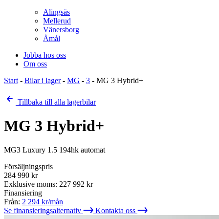
Alingsås
Mellerud
Vänersborg
Åmål
Jobba hos oss
Om oss
Start
-
Bilar i lager
-
MG
-
3
-
MG 3 Hybrid+
Tillbaka till alla lagerbilar
MG 3 Hybrid+
MG3 Luxury 1.5 194hk automat
Försäljningspris
284 990
kr
Exklusive moms:
227 992
kr
Finansiering
Från:
2 294
kr/mån
Se finansieringsalternativ
Kontakta oss