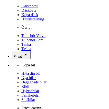
Däckhotell
Däckbyte
Köpa däck
Hjulinställning
Övrigt
Tillbehör Volvo
Tillbehör Ford
Tanka
Tvätta
Privat
Köpa bil
Hitta din bil
Nya bilar
Begagnade bilar
Elbilar
Hybridbilar
Familjebilar
Småbilar
Privatleasing