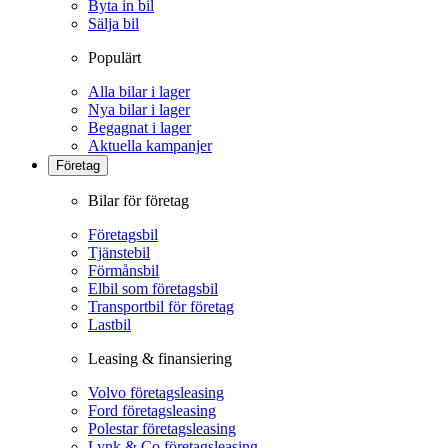
Byta in bil
Sälja bil
Populärt
Alla bilar i lager
Nya bilar i lager
Begagnat i lager
Aktuella kampanjer
Företag
Bilar för företag
Företagsbil
Tjänstebil
Förmånsbil
Elbil som företagsbil
Transportbil för företag
Lastbil
Leasing & finansiering
Volvo företagsleasing
Ford företagsleasing
Polestar företagsleasing
Lynk & Co företagsleasing