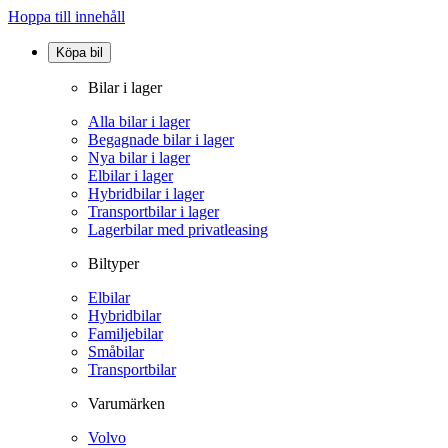
Hoppa till innehåll
Köpa bil
Bilar i lager
Alla bilar i lager
Begagnade bilar i lager
Nya bilar i lager
Elbilar i lager
Hybridbilar i lager
Transportbilar i lager
Lagerbilar med privatleasing
Biltyper
Elbilar
Hybridbilar
Familjebilar
Småbilar
Transportbilar
Varumärken
Volvo