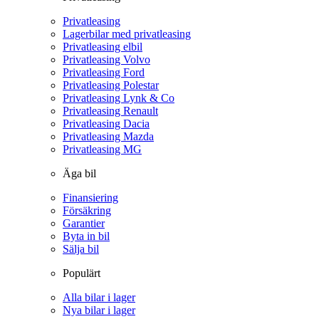
Privatleasing
Lagerbilar med privatleasing
Privatleasing elbil
Privatleasing Volvo
Privatleasing Ford
Privatleasing Polestar
Privatleasing Lynk & Co
Privatleasing Renault
Privatleasing Dacia
Privatleasing Mazda
Privatleasing MG
Äga bil
Finansiering
Försäkring
Garantier
Byta in bil
Sälja bil
Populärt
Alla bilar i lager
Nya bilar i lager