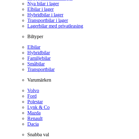
Nya bilar i lager
Elbilar i lager
Hybridbilar i lager
Transportbilar i lager
Lagerbilar med privatleasing
Biltyper
Elbilar
Hybridbilar
Familjebilar
Småbilar
Transportbilar
Varumärken
Volvo
Ford
Polestar
Lynk & Co
Mazda
Renault
Dacia
Snabba val