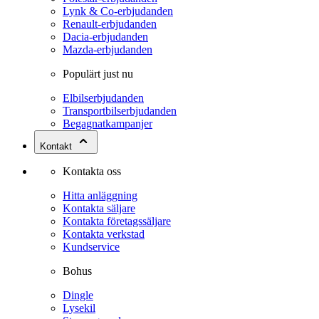
Lynk & Co-erbjudanden
Renault-erbjudanden
Dacia-erbjudanden
Mazda-erbjudanden
Populärt just nu
Elbilserbjudanden
Transportbilserbjudanden
Begagnatkampanjer
Kontakt
Kontakta oss
Hitta anläggning
Kontakta säljare
Kontakta företagssäljare
Kontakta verkstad
Kundservice
Bohus
Dingle
Lysekil