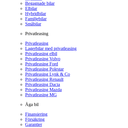
Begagnade bilar
Elbilar
Hybridbilar
Familjebilar
Småbilar
Privatleasing
Privatleasing
Lagerbilar med privatleasing
Privatleasing elbil
Privatleasing Volvo
Privatleasing Ford
Privatleasing Polestar
Privatleasing Lynk & Co
Privatleasing Renault
Privatleasing Dacia
Privatleasing Mazda
Privatleasing MG
Äga bil
Finansiering
Försäkring
Garantier