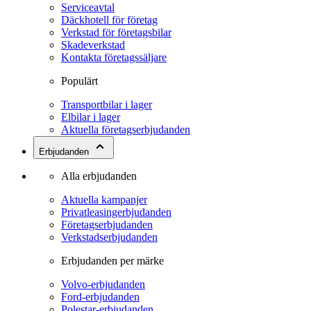
Serviceavtal
Däckhotell för företag
Verkstad för företagsbilar
Skadeverkstad
Kontakta företagssäljare
Populärt
Transportbilar i lager
Elbilar i lager
Aktuella företagserbjudanden
Erbjudanden
Alla erbjudanden
Aktuella kampanjer
Privatleasingerbjudanden
Företagserbjudanden
Verkstadserbjudanden
Erbjudanden per märke
Volvo-erbjudanden
Ford-erbjudanden
Polestar-erbjudanden