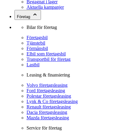
Begagnat i lager
Aktuella kampanjer
Företag
Bilar för företag
Företagsbil
Tjänstebil
Förmånsbil
Elbil som företagsbil
Transportbil för företag
Lastbil
Leasing & finansiering
Volvo företagsleasing
Ford företagsleasing
Polestar företagsleasing
Lynk & Co företagsleasing
Renault företagsleasing
Dacia företagsleasing
Mazda företagsleasing
Service för företag