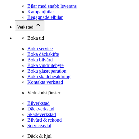
Bilar med snabb leverans
Kampanjbilar
Begagnade elbilar
Verkstad
Boka tid
Boka service
Boka däckskifte
Boka bilvård
Boka vindrutebyte
Boka glasreparation
Boka skadebesiktning
Kontakta verkstad
Verkstadstjänster
Bilverkstad
Däckverkstad
Skadeverkstad
Bilvård & rekond
Serviceavtal
Däck & hjul