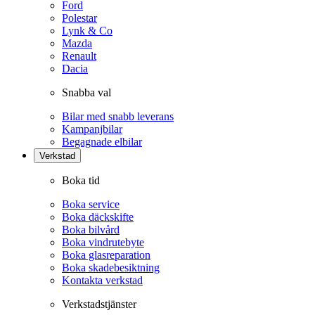
Ford
Polestar
Lynk & Co
Mazda
Renault
Dacia
Snabba val
Bilar med snabb leverans
Kampanjbilar
Begagnade elbilar
Verkstad
Boka tid
Boka service
Boka däckskifte
Boka bilvård
Boka vindrutebyte
Boka glasreparation
Boka skadebesiktning
Kontakta verkstad
Verkstadstjänster