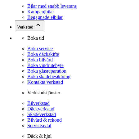
Bilar med snabb leverans
Kampanjbilar
Begagnade elbilar
Verkstad
Boka tid
Boka service
Boka däckskifte
Boka bilvård
Boka vindrutebyte
Boka glasreparation
Boka skadebesiktning
Kontakta verkstad
Verkstadstjänster
Bilverkstad
Däckverkstad
Skadeverkstad
Bilvård & rekond
Serviceavtal
Däck & hjul