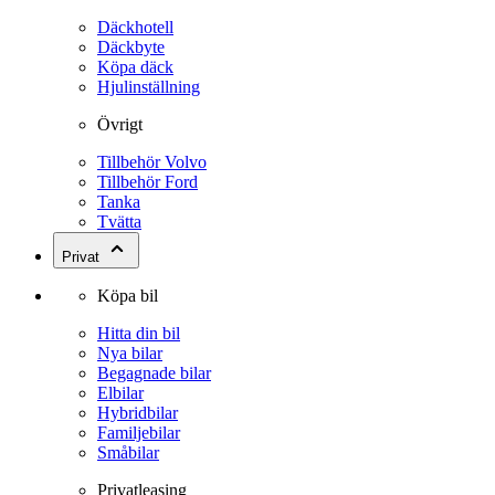
Däckhotell
Däckbyte
Köpa däck
Hjulinställning
Övrigt
Tillbehör Volvo
Tillbehör Ford
Tanka
Tvätta
Privat
Köpa bil
Hitta din bil
Nya bilar
Begagnade bilar
Elbilar
Hybridbilar
Familjebilar
Småbilar
Privatleasing