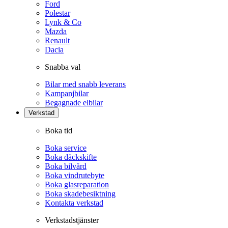
Ford
Polestar
Lynk & Co
Mazda
Renault
Dacia
Snabba val
Bilar med snabb leverans
Kampanjbilar
Begagnade elbilar
Verkstad
Boka tid
Boka service
Boka däckskifte
Boka bilvård
Boka vindrutebyte
Boka glasreparation
Boka skadebesiktning
Kontakta verkstad
Verkstadstjänster