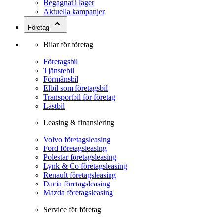
Begagnat i lager
Aktuella kampanjer
Företag
Bilar för företag
Företagsbil
Tjänstebil
Förmånsbil
Elbil som företagsbil
Transportbil för företag
Lastbil
Leasing & finansiering
Volvo företagsleasing
Ford företagsleasing
Polestar företagsleasing
Lynk & Co företagsleasing
Renault företagsleasing
Dacia företagsleasing
Mazda företagsleasing
Service för företag