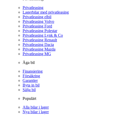
Privatleasing
Lagerbilar med privatleasing
Privatleasing elbil
Privatleasing Volvo
Privatleasing Ford
Privatleasing Polestar
Privatleasing Lynk & Co
Privatleasing Renault
Privatleasing Dacia
Privatleasing Mazda
Privatleasing MG
Äga bil
Finansiering
Försäkring
Garantier
Byta in bil
Sälja bil
Populärt
Alla bilar i lager
Nya bilar i lager