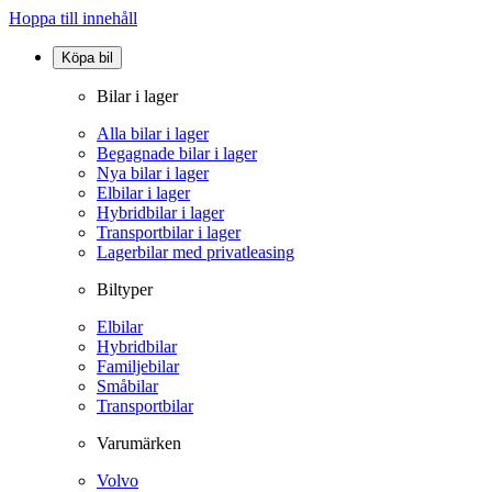
Hoppa till innehåll
Köpa bil
Bilar i lager
Alla bilar i lager
Begagnade bilar i lager
Nya bilar i lager
Elbilar i lager
Hybridbilar i lager
Transportbilar i lager
Lagerbilar med privatleasing
Biltyper
Elbilar
Hybridbilar
Familjebilar
Småbilar
Transportbilar
Varumärken
Volvo