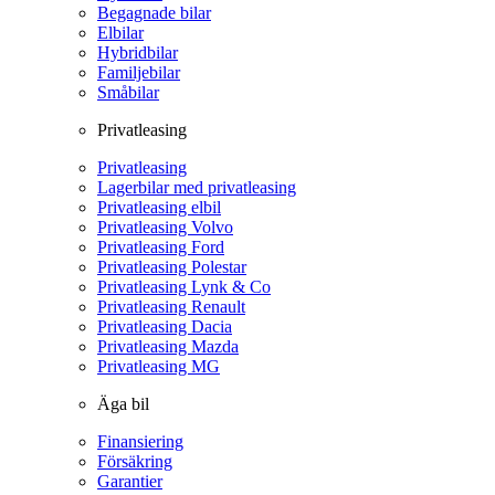
Begagnade bilar
Elbilar
Hybridbilar
Familjebilar
Småbilar
Privatleasing
Privatleasing
Lagerbilar med privatleasing
Privatleasing elbil
Privatleasing Volvo
Privatleasing Ford
Privatleasing Polestar
Privatleasing Lynk & Co
Privatleasing Renault
Privatleasing Dacia
Privatleasing Mazda
Privatleasing MG
Äga bil
Finansiering
Försäkring
Garantier