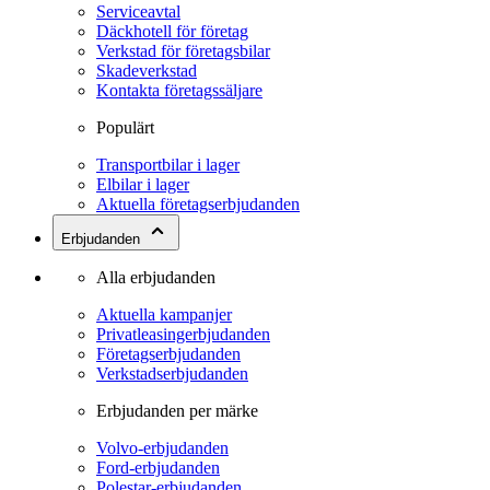
Serviceavtal
Däckhotell för företag
Verkstad för företagsbilar
Skadeverkstad
Kontakta företagssäljare
Populärt
Transportbilar i lager
Elbilar i lager
Aktuella företagserbjudanden
Erbjudanden
Alla erbjudanden
Aktuella kampanjer
Privatleasingerbjudanden
Företagserbjudanden
Verkstadserbjudanden
Erbjudanden per märke
Volvo-erbjudanden
Ford-erbjudanden
Polestar-erbjudanden