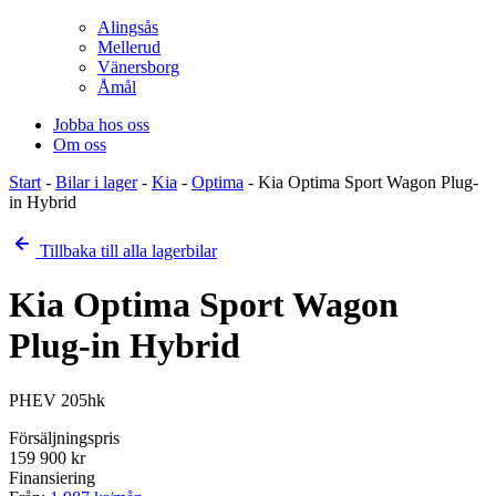
Alingsås
Mellerud
Vänersborg
Åmål
Jobba hos oss
Om oss
Start
-
Bilar i lager
-
Kia
-
Optima
-
Kia Optima Sport Wagon Plug-
in Hybrid
Tillbaka till alla lagerbilar
Kia Optima Sport Wagon
Plug-in Hybrid
PHEV 205hk
Försäljningspris
159 900
kr
Finansiering