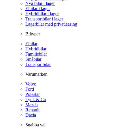
Nya bilar i lager
Elbilar i lager
Hybridbilar i lager
Transportbilar i lager
Lagerbilar med privatleasing
Biltyper
Elbilar
Hybridbilar
Familjebilar
Småbilar
Transportbilar
Varumärken
Volvo
Ford
Polestar
Lynk & Co
Mazda
Renault
Dacia
Snabba val