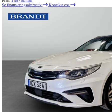
Från:
1 987
kr/mån
Se finansieringsalternativ
Kontakta oss