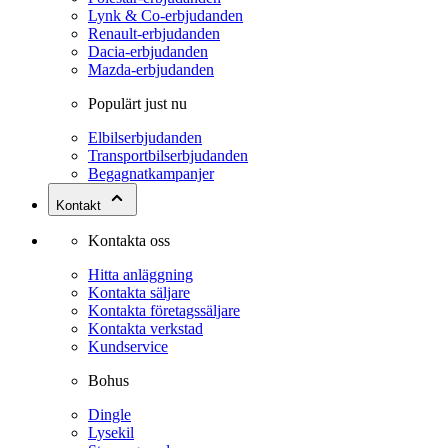
Lynk & Co-erbjudanden
Renault-erbjudanden
Dacia-erbjudanden
Mazda-erbjudanden
Populärt just nu
Elbilserbjudanden
Transportbilserbjudanden
Begagnatkampanjer
Kontakt
Kontakta oss
Hitta anläggning
Kontakta säljare
Kontakta företagssäljare
Kontakta verkstad
Kundservice
Bohus
Dingle
Lysekil