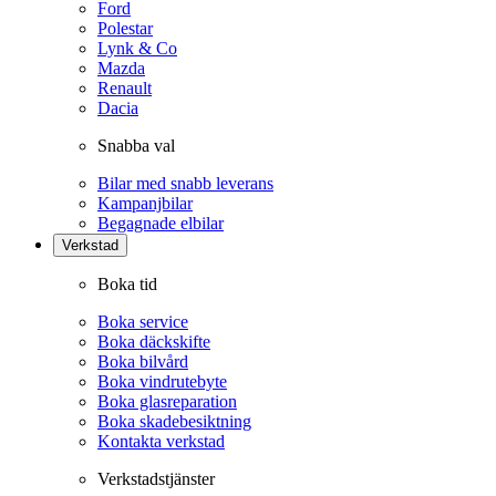
Ford
Polestar
Lynk & Co
Mazda
Renault
Dacia
Snabba val
Bilar med snabb leverans
Kampanjbilar
Begagnade elbilar
Verkstad
Boka tid
Boka service
Boka däckskifte
Boka bilvård
Boka vindrutebyte
Boka glasreparation
Boka skadebesiktning
Kontakta verkstad
Verkstadstjänster