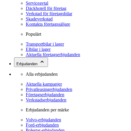
Serviceavtal
Däckhotell för företag
Verkstad för företagsbilar
Skadeverkstad
Kontakta företagssäljare
Populärt
Transportbilar i lager
Elbilar i lager
Aktuella företagserbjudanden
Erbjudanden
Alla erbjudanden
Aktuella kampanjer
Privatleasingerbjudanden
Företagserbjudanden
Verkstadserbjudanden
Erbjudanden per märke
Volvo-erbjudanden
Ford-erbjudanden
Polestar-erbjudanden