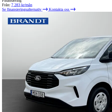
Finansiering
Från:
7 283
kr/mån
Se finansieringsalternativ
Kontakta oss