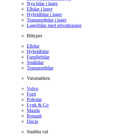
Nya bilar i lager
Elbilar i lager
Hybridbilar i lager
Transportbilar i lager
Lagerbilar med privatleasing
Biltyper
Elbilar
Hybridbilar
Familjebilar
Småbilar
Transportbilar
Varumärken
Volvo
Ford
Polestar
Lynk & Co
Mazda
Renault
Dacia
Snabba val