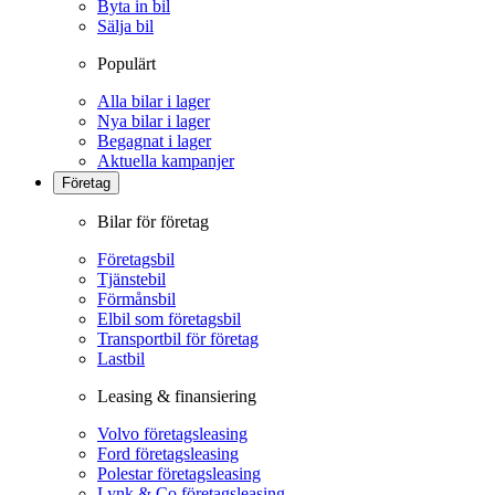
Byta in bil
Sälja bil
Populärt
Alla bilar i lager
Nya bilar i lager
Begagnat i lager
Aktuella kampanjer
Företag
Bilar för företag
Företagsbil
Tjänstebil
Förmånsbil
Elbil som företagsbil
Transportbil för företag
Lastbil
Leasing & finansiering
Volvo företagsleasing
Ford företagsleasing
Polestar företagsleasing
Lynk & Co företagsleasing