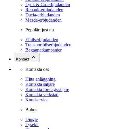
Lynk & Co-erbjudanden
Renault-erbjudanden
Dacia-erbjudanden
Mazda-erbjudanden
Populärt just nu
Elbilserbjudanden
Transportbilserbjudanden
Begagnatkampanjer
Kontakt
Kontakta oss
Hitta anläggning
Kontakta säljare
Kontakta företagssäljare
Kontakta verkstad
Kundservice
Bohus
Dingle
Lysekil