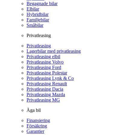
Begagnade bilar
Elbilar
Hybridbilar
Familjebilar
Småbilar
Privatleasing
Privatleasing
Lagerbilar med privatleasing
Privatleasing elbil
Privatleasing Volvo
Privatleasing Ford
Privatleasing Polestar
Privatleasing Lynk & Co
Privatleasing Renault
Privatleasing Dacia
Privatleasing Mazda
Privatleasing MG
Äga bil
Finansiering
Försäkring
Garantier