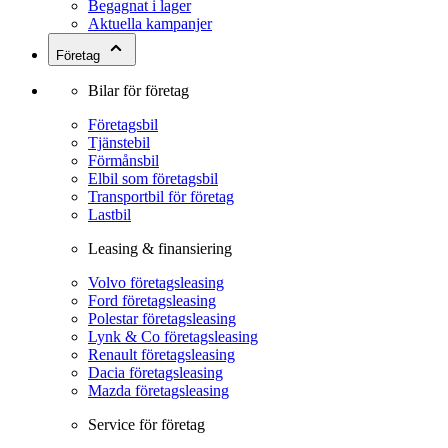
Begagnat i lager
Aktuella kampanjer
Företag
Bilar för företag
Företagsbil
Tjänstebil
Förmånsbil
Elbil som företagsbil
Transportbil för företag
Lastbil
Leasing & finansiering
Volvo företagsleasing
Ford företagsleasing
Polestar företagsleasing
Lynk & Co företagsleasing
Renault företagsleasing
Dacia företagsleasing
Mazda företagsleasing
Service för företag