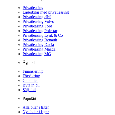
Privatleasing
Lagerbilar med privatleasing
Privatleasing elbil
Privatleasing Volvo
Privatleasing Ford
Privatleasing Polestar
Privatleasing Lynk & Co
Privatleasing Renault
Privatleasing Dacia
Privatleasing Mazda
Privatleasing MG
Äga bil
Finansiering
Försäkring
Garantier
Byta in bil
Sälja bil
Populärt
Alla bilar i lager
Nya bilar i lager