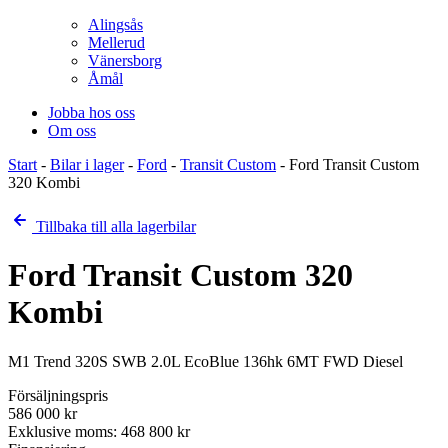
Alingsås
Mellerud
Vänersborg
Åmål
Jobba hos oss
Om oss
Start
-
Bilar i lager
-
Ford
-
Transit Custom
-
Ford Transit Custom
320 Kombi
Tillbaka till alla lagerbilar
Ford Transit Custom 320
Kombi
M1 Trend 320S SWB 2.0L EcoBlue 136hk 6MT FWD Diesel
Försäljningspris
586 000
kr
Exklusive moms:
468 800
kr