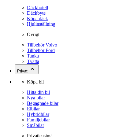
Däckhotell
Däckbyte
Köpa däck
Hjulinställning
Övrigt
Tillbehör Volvo
Tillbehör Ford
Tanka
Tvätta
Privat
Köpa bil
Hitta din bil
Nya bilar
Begagnade bilar
Elbilar
Hybridbilar
Familjebilar
Småbilar
Privatleasing