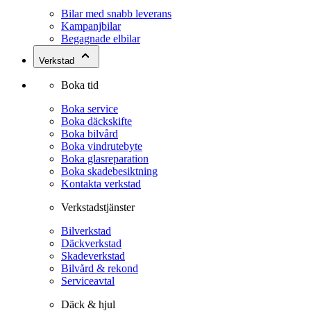
Bilar med snabb leverans
Kampanjbilar
Begagnade elbilar
Verkstad
Boka tid
Boka service
Boka däckskifte
Boka bilvård
Boka vindrutebyte
Boka glasreparation
Boka skadebesiktning
Kontakta verkstad
Verkstadstjänster
Bilverkstad
Däckverkstad
Skadeverkstad
Bilvård & rekond
Serviceavtal
Däck & hjul