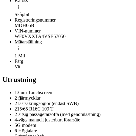
Kaross
Skåpbil
Registreringsnummer
MDH05B
VIN-nummer
WF0VXXTA4VSE57050
Mätarställning
1 Mil
Färg
Vit
Utrustning
13tum Touchscreen
2 fjärrnycklar
2 lastsäkringsöglor (endast SWB)
215/65 R16C 109 T
2-sitsig passagerarsoffa (med genomlastning)
4-vägs manuelt justerbart förarsäte
5G modem
6 Högtalare