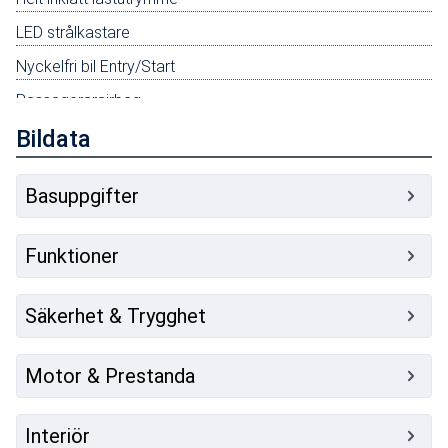
LED strålkastare
Nyckelfri bil Entry/Start
Passagerarairbag
Sätespaket 17A
Bildata
Typ 2 1-fas laddkabel 16A 10M PHEV
Basuppgifter
Prisjustering Pro Edition
Lagerstöd
Funktioner
reg. & levrapp. krävs innan 30/9
Säkerhet & Trygghet
Motor & Prestanda
Interiör