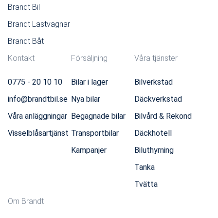
Brandt Bil
Brandt Lastvagnar
Brandt Båt
Kontakt
Försäljning
Våra tjänster
0775 - 20 10 10
Bilar i lager
Bilverkstad
info@brandtbil.se
Nya bilar
Däckverkstad
Våra anläggningar
Begagnade bilar
Bilvård & Rekond
Visselblåsartjänst
Transportbilar
Däckhotell
Kampanjer
Biluthyrning
Tanka
Tvätta
Om Brandt