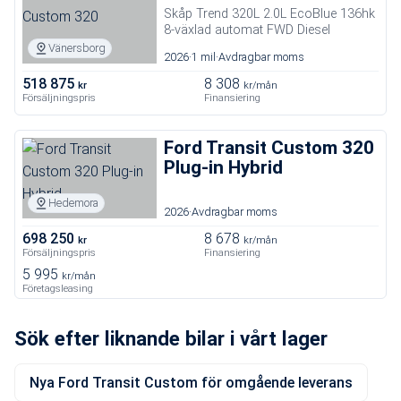
Skåp Trend 320L 2.0L EcoBlue 136hk
8-växlad automat FWD Diesel
Vänersborg
2026
1 mil
Avdragbar moms
518 875
8 308
kr
kr/mån
Försäljningspris
Finansiering
Ford Transit Custom 320
Plug-in Hybrid
Hedemora
2026
Avdragbar moms
698 250
8 678
kr
kr/mån
Försäljningspris
Finansiering
5 995
kr/mån
Företagsleasing
Sök efter liknande bilar i vårt lager
Nya Ford Transit Custom för omgående leverans