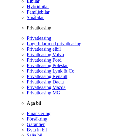
Elbilar
Hybridbilar
Familjebilar
Småbilar
Privatleasing
Privatleasing
Lagerbilar med privatleasing
Privatleasing elbil
Privatleasing Volvo
Privatleasing Ford
Privatleasing Polestar
Privatleasing Lynk & Co
Privatleasing Renault
Privatleasing Dacia
Privatleasing Mazda
Privatleasing MG
Äga bil
Finansiering
Försäkring
Garantier
Byta in bil
Sälja bil