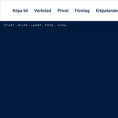
Köpa bil
Verkstad
Privat
Företag
Erbjudande
START
-
BILAR I LAGER
-
FORD
-
KUGA