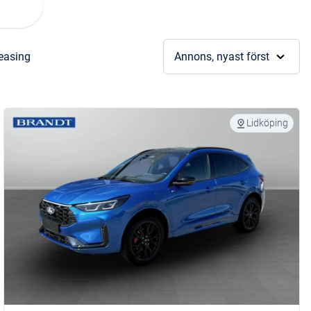
leasing
Annons, nyast först
Lidköping