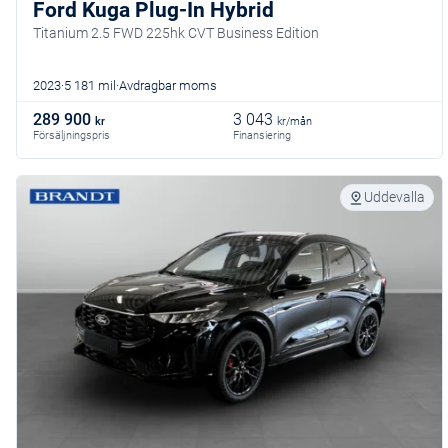
Ford Kuga Plug-In Hybrid
Titanium 2.5 FWD 225hk CVT Business Edition
2023
5 181 mil
Avdragbar moms
289 900
3 043
kr
kr/mån
Försäljningspris
Finansiering
Uddevalla