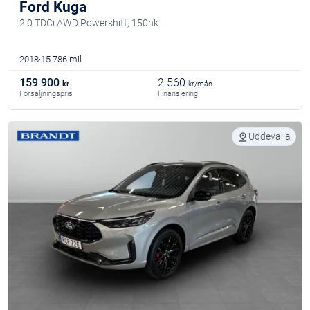
Ford Kuga
2.0 TDCi AWD Powershift, 150hk
2018
15 786 mil
159 900
2 560
kr
kr/mån
Försäljningspris
Finansiering
Uddevalla