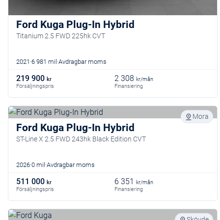
Ford Kuga Plug-In Hybrid
Titanium 2.5 FWD 225hk CVT
2021
6 981 mil
Avdragbar moms
219 900
2 308
kr
kr/mån
Försäljningspris
Finansiering
Mora
Ford Kuga Plug-In Hybrid
ST-Line X 2.5 FWD 243hk Black Edition CVT
2026
0 mil
Avdragbar moms
511 000
6 351
kr
kr/mån
Försäljningspris
Finansiering
Skövde