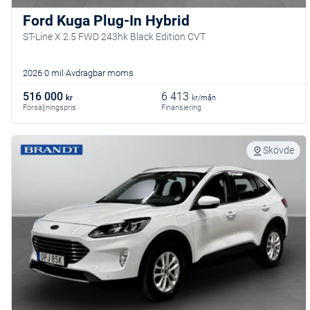
Ford Kuga Plug-In Hybrid
ST-Line X 2.5 FWD 243hk Black Edition CVT
2026
0 mil
Avdragbar moms
516 000
6 413
kr
kr/mån
Försäljningspris
Finansiering
Skövde