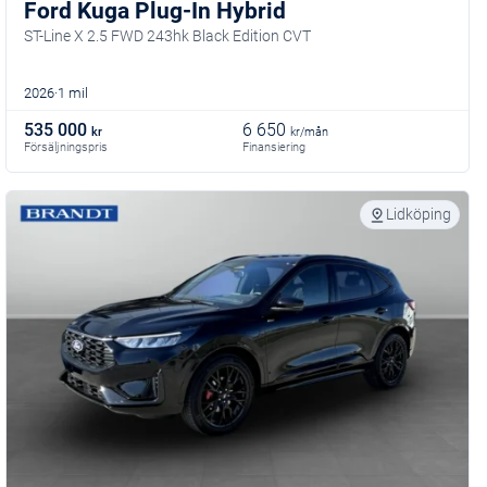
Ford Kuga Plug-In Hybrid
ST-Line X 2.5 FWD 243hk Black Edition CVT
2026
1 mil
535 000
6 650
kr
kr/mån
Försäljningspris
Finansiering
Lidköping