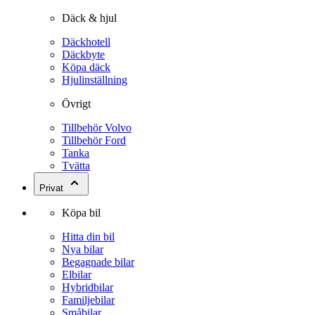
Däck & hjul
Däckhotell
Däckbyte
Köpa däck
Hjulinställning
Övrigt
Tillbehör Volvo
Tillbehör Ford
Tanka
Tvätta
Privat
Köpa bil
Hitta din bil
Nya bilar
Begagnade bilar
Elbilar
Hybridbilar
Familjebilar
Småbilar