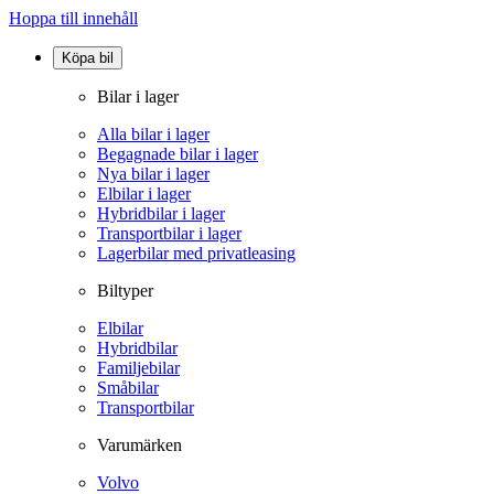
Hoppa till innehåll
Köpa bil
Bilar i lager
Alla bilar i lager
Begagnade bilar i lager
Nya bilar i lager
Elbilar i lager
Hybridbilar i lager
Transportbilar i lager
Lagerbilar med privatleasing
Biltyper
Elbilar
Hybridbilar
Familjebilar
Småbilar
Transportbilar
Varumärken
Volvo