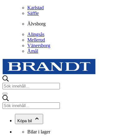
Karlstad
Säffle
Älvsborg
Alingsås
Mellerud
Vänersborg
Åmål
Köpa bil
Bilar i lager