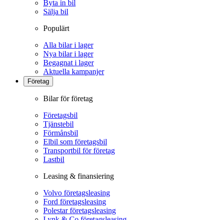
Byta in bil
Sälja bil
Populärt
Alla bilar i lager
Nya bilar i lager
Begagnat i lager
Aktuella kampanjer
Företag
Bilar för företag
Företagsbil
Tjänstebil
Förmånsbil
Elbil som företagsbil
Transportbil för företag
Lastbil
Leasing & finansiering
Volvo företagsleasing
Ford företagsleasing
Polestar företagsleasing
Lynk & Co företagsleasing