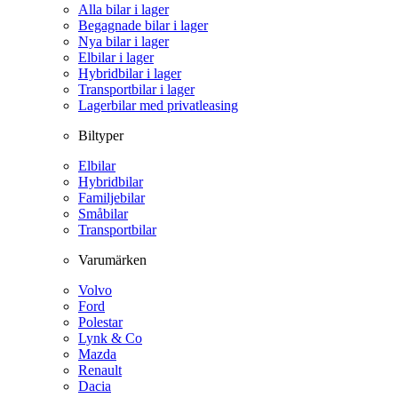
Alla bilar i lager
Begagnade bilar i lager
Nya bilar i lager
Elbilar i lager
Hybridbilar i lager
Transportbilar i lager
Lagerbilar med privatleasing
Biltyper
Elbilar
Hybridbilar
Familjebilar
Småbilar
Transportbilar
Varumärken
Volvo
Ford
Polestar
Lynk & Co
Mazda
Renault
Dacia