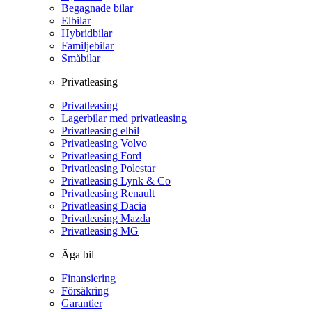
Begagnade bilar
Elbilar
Hybridbilar
Familjebilar
Småbilar
Privatleasing
Privatleasing
Lagerbilar med privatleasing
Privatleasing elbil
Privatleasing Volvo
Privatleasing Ford
Privatleasing Polestar
Privatleasing Lynk & Co
Privatleasing Renault
Privatleasing Dacia
Privatleasing Mazda
Privatleasing MG
Äga bil
Finansiering
Försäkring
Garantier