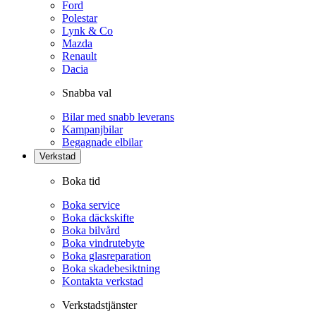
Ford
Polestar
Lynk & Co
Mazda
Renault
Dacia
Snabba val
Bilar med snabb leverans
Kampanjbilar
Begagnade elbilar
Verkstad
Boka tid
Boka service
Boka däckskifte
Boka bilvård
Boka vindrutebyte
Boka glasreparation
Boka skadebesiktning
Kontakta verkstad
Verkstadstjänster