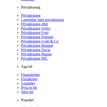
Privatleasing
Privatleasing
Lagerbilar med privatleasing
Privatleasing elbil
Privatleasing Volvo
Privatleasing Ford
Privatleasing Polestar
Privatleasing Lynk & Co
Privatleasing Renault
Privatleasing Dacia
Privatleasing Mazda
Privatleasing MG
Äga bil
Finansiering
Försäkring
Garantier
Byta in bil
Sälja bil
Populärt