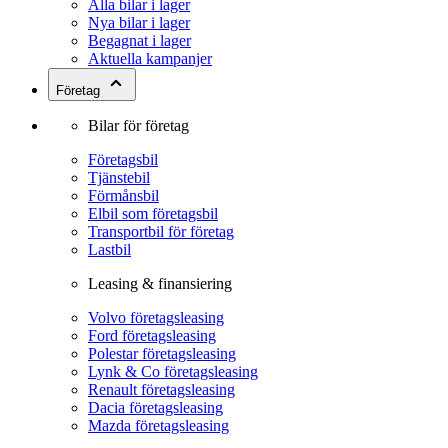
Alla bilar i lager
Nya bilar i lager
Begagnat i lager
Aktuella kampanjer
Företag
Bilar för företag
Företagsbil
Tjänstebil
Förmånsbil
Elbil som företagsbil
Transportbil för företag
Lastbil
Leasing & finansiering
Volvo företagsleasing
Ford företagsleasing
Polestar företagsleasing
Lynk & Co företagsleasing
Renault företagsleasing
Dacia företagsleasing
Mazda företagsleasing