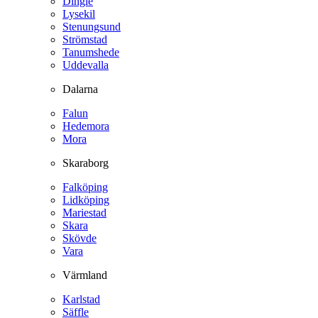
Dingle
Lysekil
Stenungsund
Strömstad
Tanumshede
Uddevalla
Dalarna
Falun
Hedemora
Mora
Skaraborg
Falköping
Lidköping
Mariestad
Skara
Skövde
Vara
Värmland
Karlstad
Säffle