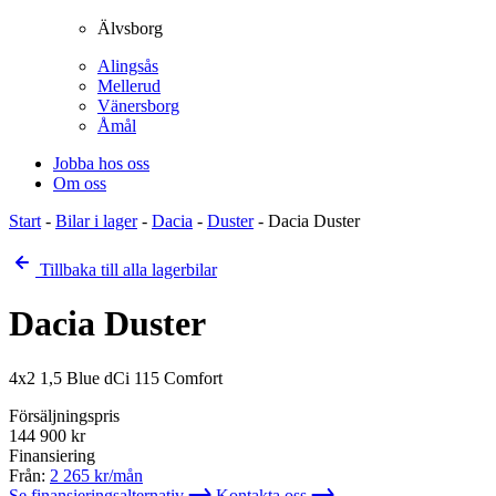
Älvsborg
Alingsås
Mellerud
Vänersborg
Åmål
Jobba hos oss
Om oss
Start
-
Bilar i lager
-
Dacia
-
Duster
-
Dacia Duster
Tillbaka till alla lagerbilar
Dacia Duster
4x2 1,5 Blue dCi 115 Comfort
Försäljningspris
144 900
kr
Finansiering
Från:
2 265
kr/mån
Se finansieringsalternativ
Kontakta oss