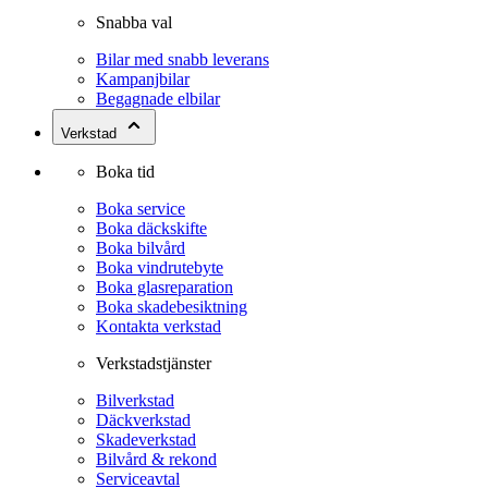
Snabba val
Bilar med snabb leverans
Kampanjbilar
Begagnade elbilar
Verkstad
Boka tid
Boka service
Boka däckskifte
Boka bilvård
Boka vindrutebyte
Boka glasreparation
Boka skadebesiktning
Kontakta verkstad
Verkstadstjänster
Bilverkstad
Däckverkstad
Skadeverkstad
Bilvård & rekond
Serviceavtal